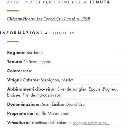
ALTRI INDICI PER I VINI DELLA
TENUTA
Château Figeac 1er Grand Cru Classé A
1998
INFORMAZIONI
AGGIUNTIVE
Regione:
Bordeaux
Tenuta:
Château Figeac
Colore:
rosso
Vitigni:
Cabernet Sauvignon
,
Merlot
Abbinamenti cibo-vino:
Civet de sanglier
,
Epaule d'agneau
braisée
,
Filet de marcassin rôti
Denominazione:
Saint-Émilion Grand Cru
Proprietario:
Famille Manoncourt
Viticoltura:
rispettoso dell'ambiente
Maggiori informazioni…