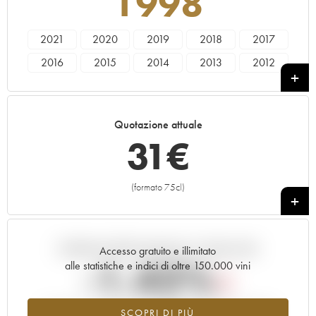
1998
2021
2020
2019
2018
2017
2016
2015
2014
2013
2012
2011
2010
2007
2006
2005
2004
2003
2001
2000
1999
Quotazione attuale
1998
1996
1994
1990
1989
31
€
1962
(formato 75cl)
+
Andamento della quotazione in tempo reale
Accesso gratuito e illimitato
-1.42%
alle statistiche e indici di oltre 150.000 vini
Tendenza al ribasso per il valore dell'annata 1998 nel 2026
SCOPRI DI PIÙ