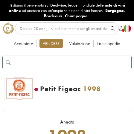
Ti diamo il benvenuto su iDealwine, leader mondiale delle
aste di vini
online
ed enoteca con un'ampia selezione di vini francesi:
Borgogna
,
Bordeaux
,
Champagne
...
Acquistare
Valutazione
Enciclopedia
VENDERE
Petit Figeac
1998
Annata