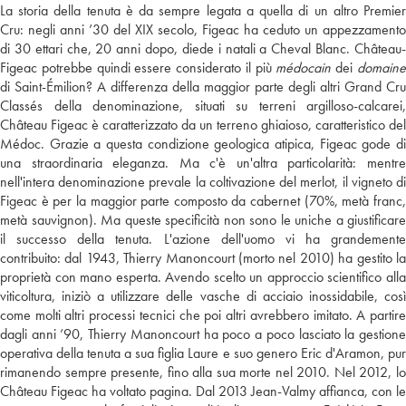
La storia della tenuta è da sempre legata a quella di un altro Premier
Cru: negli anni ’30 del XIX secolo, Figeac ha ceduto un appezzamento
di 30 ettari che, 20 anni dopo, diede i natali a Cheval Blanc. Château-
Figeac potrebbe quindi essere considerato il più
médocain
dei
domain
di Saint-Émilion? A differenza della maggior parte degli altri Grand Cru
Classés della denominazione, situati su terreni argilloso-calcarei,
Château Figeac è caratterizzato da un terreno ghiaioso, caratteristico del
Médoc. Grazie a questa condizione geologica atipica, Figeac gode di
una straordinaria eleganza. Ma c'è un'altra particolarità: mentre
nell'intera denominazione prevale la coltivazione del merlot, il vigneto di
Figeac è per la maggior parte composto da cabernet (70%, metà franc,
metà sauvignon). Ma queste specificità non sono le uniche a giustificare
il successo della tenuta. L'azione dell'uomo vi ha grandemente
contribuito: dal 1943, Thierry Manoncourt (morto nel 2010) ha gestito la
proprietà con mano esperta. Avendo scelto un approccio scientifico alla
viticoltura, iniziò a utilizzare delle vasche di acciaio inossidabile, così
come molti altri processi tecnici che poi altri avrebbero imitato. A partire
dagli anni ’90, Thierry Manoncourt ha poco a poco lasciato la gestione
operativa della tenuta a sua figlia Laure e suo genero Eric d'Aramon, pur
rimanendo sempre presente, fino alla sua morte nel 2010. Nel 2012, lo
Château Figeac ha voltato pagina. Dal 2013 Jean-Valmy affianca, con le