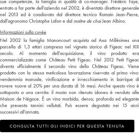
sue competenze, la famiglia in qualità di co-manager. Frédéric Faye,
entrato a far parte dell’azienda nel 2002, è diventato direttore generale
nel 2013 ed è coadiuvato dal direttore tecnico Romain Jean-Pierre,
dall'agronomo Christophe Lafon e dal
maître de chai
Jean Albino.
Informazioni sulla cuvée
Nel 2002 la famiglia Manoncourt acquista ad Axa Millésimes una
parcella di 1,5 ettari compresa nel vigneto storico di Figeac nel XIX
secolo. Al momento dell’acquisizione, il vino prodotto era
commercializzato come Château Petit Figeac. Nel 2012 Petit Figeac
diventa ufficialmente il secondo vino dello Château Figeac. Viene
prodotto con la stessa meticolosa lavorazione riservata al primo vino:
vendemmia manuale, vinificazione e invecchiamento in barrique di
rovere nuove al 20% per una durata di 16 mesi. Anche questo vino è
sottoposto a una cernita: il mosto non ritenuto idoneo è venduto alle
Maison de Négoce. È un vino morbido, denso, profondo ed elegante
che presenta tannini vellutati. Può essere degustato nei 15 anni
successivi all’annata.
CONSULTA TUTTI GLI INDICI PER QUESTA TENUTA