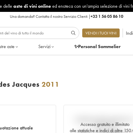
le delle
aste di vini online
ed enoteca con un'ampia selezione di vini f
Una domanda?
Contatta il nostro Servizio Clienti
|
+33 1 56 05 86 10
Ind
VENDI I TUOI VINI
tre aste
Servizi
✨Personal Sommelier
des Jacques
2011
Andamento della quotazione i
Accesso gratuito e illimitato
tempo reale
uotazione attuale
alle statistiche e indici di oltre 15