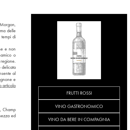
: Morgon,
ima delle
 tempi di
sse e non
inamico o
 regione.
 delicata
nsente al
gognone e
o articolo
FRUTTI ROSSI
VINO GASTRONOMICO
ns, Champ
chezza ed
VINO DA BERE IN COMPAGNIA