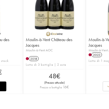
u des
Moulin-à-Vent Château des
Moulin-à-V
Jacques
Jacques
Moulin-à-Vent AOC
Moulin-à-Ven
2023
2018
n stock
Lotto di 1 ma
Lotto di 3 bottiglie | 2 aste
€
48
€
(
Prezzo attuale
)
16
€
Prezzo a bottiglia