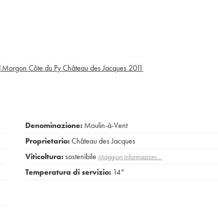
1
Morgon Côte du Py Château des Jacques
2011
Denominazione:
Moulin-à-Vent
Proprietario:
Château des Jacques
Viticoltura:
sostenibile
Maggiori informazioni…
Temperatura di servizio:
14°