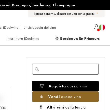
rancesi:
Borgogna
,
Bordeaux
,
Champagne
...
I prezzi sono visualizzati per una consegna in:
ici iDealwine
Enciclopedia del vino
I must-have iDealwine
🍇
Bordeaux En Primeurs
Acquista
questo vino
Vendi
questo vino
n
Altri vini
della tenuta
0.000