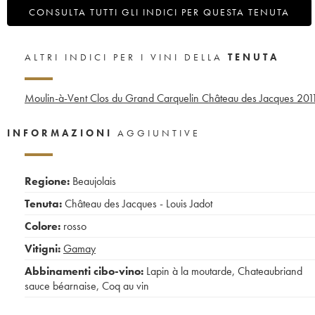
CONSULTA TUTTI GLI INDICI PER QUESTA TENUTA
ALTRI INDICI PER I VINI DELLA
TENUTA
Moulin-à-Vent Clos du Grand Carquelin Château des Jacques
201
INFORMAZIONI
AGGIUNTIVE
Regione:
Beaujolais
Tenuta:
Château des Jacques - Louis Jadot
Colore:
rosso
Vitigni:
Gamay
Abbinamenti cibo-vino:
Lapin à la moutarde
,
Chateaubriand
sauce béarnaise
,
Coq au vin