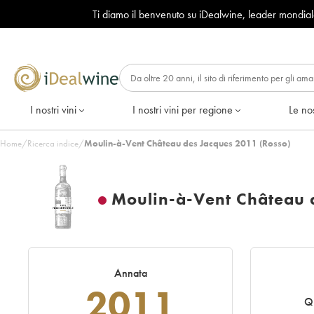
Ti diamo il benvenuto su iDealwine, leader mondia
I nostri vini
I nostri vini per regione
Le nos
Home
/
Ricerca indice
/
Moulin-à-Vent Château des Jacques 2011 (Rosso)
Moulin-à-Vent Château 
Annata
2011
Q