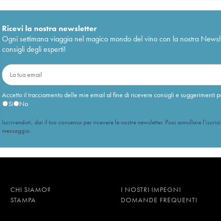
Ricevi la nostra newsletter
Ogni settimana viaggia nel magico mondo del vino con la nostra Newslette
consigli degli esperti!
Accetto il tracciamento delle mie email al fine di ricevere consigli e suggerimenti p
Sì
No
Iscrivendoti, dai il tuo consenso per ricevere le nostre newsletter. Puoi annullare l’iscriz
messaggio.
CHI SIAMO?
I NOSTRI IMPEGNI
STAMPA
DOMANDE FREQUENTI