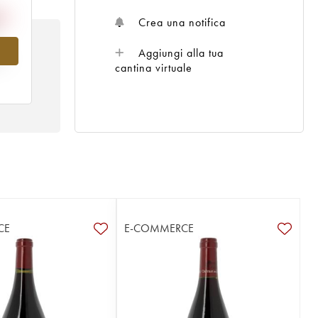
Crea una notifica
Aggiungi alla tua
al
cantina virtuale
CE
E-COMMERCE