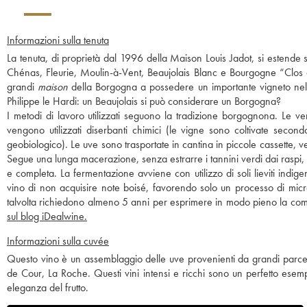
Informazioni sulla tenuta
La tenuta, di proprietà dal 1996 della Maison Louis Jadot, si estende 
Chénas, Fleurie, Moulin-à-Vent, Beaujolais Blanc e Bourgogne “Clos de
grandi
maison
della Borgogna a possedere un importante vigneto nel B
Philippe le Hardi: un Beaujolais si può considerare un Borgogna?
I metodi di lavoro utilizzati seguono la tradizione borgognona. Le 
vengono utilizzati diserbanti chimici (le vigne sono coltivate secon
geobiologico). Le uve sono trasportate in cantina in piccole cassette, 
Segue una lunga macerazione, senza estrarre i tannini verdi dai raspi,
e completa. La fermentazione avviene con utilizzo di soli lieviti indige
vino di non acquisire note boisé, favorendo solo un processo di micr
talvolta richiedono almeno 5 anni per esprimere in modo pieno la compl
sul blog iDealwine.
Informazioni sulla cuvée
Questo vino è un assemblaggio delle uve provenienti da grandi parce
de Cour, La Roche. Questi vini intensi e ricchi sono un perfetto esem
eleganza del frutto.