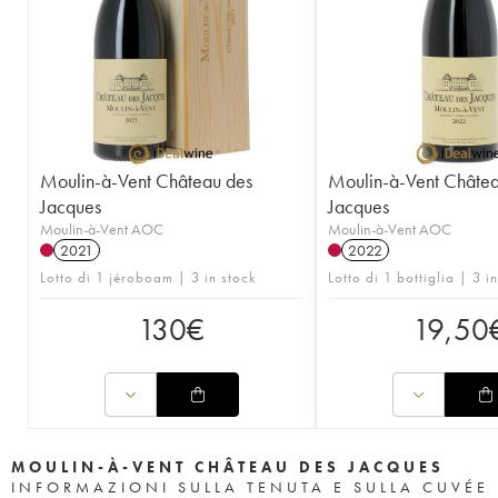
Moulin-à-Vent Château des
Moulin-à-Vent Châtea
Jacques
Jacques
Moulin-à-Vent AOC
Moulin-à-Vent AOC
2021
2022
Lotto di 1 jéroboam | 3 in stock
Lotto di 1 bottiglia | 3 i
130
€
19,50
MOULIN-À-VENT CHÂTEAU DES JACQUES
INFORMAZIONI SULLA TENUTA E SULLA CUVÉE