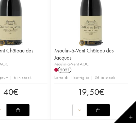
ent Château des
Moulin-à-Vent Château des
Jacques
t AOC
Moulin-à-Vent AOC
2023
gnum | 6 in stock
Lotto di 1 bottiglia | 36 in stock
40
€
19,50
€
✕