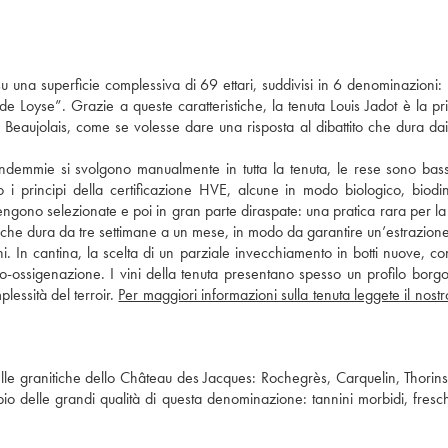
su una superficie complessiva di 69 ettari, suddivisi in 6 denominazioni
 Loyse”. Grazie a queste caratteristiche, la tenuta Louis Jadot è la pr
eaujolais, come se volesse dare una risposta al dibattito che dura dai
vendemmie si svolgono manualmente in tutta la tenuta, le rese sono ba
do i principi della certificazione HVE, alcune in modo biologico, biod
vengono selezionate e poi in gran parte diraspate: una pratica rara per la
 che dura da tre settimane a un mese, in modo da garantire un’estrazione
ni. In cantina, la scelta di un parziale invecchiamento in botti nuove, co
o-ossigenazione. I vini della tenuta presentano spesso un profilo bor
essità del terroir.
Per maggiori informazioni sulla tenuta leggete il nostr
lle granitiche dello Château des Jacques: Rochegrès, Carquelin, Thori
pio delle grandi qualità di questa denominazione: tannini morbidi, fres