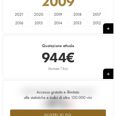
2009
2021
2020
2019
2018
2017
2016
2015
2014
2013
2012
2011
2010
2009
2008
Quotazione attuale
944
€
(formato 75cl)
+
Andamento della quotazione in tempo reale
Accesso gratuito e illimitato
-4%
alle statistiche e indici di oltre 150.000 vini
Tendenza al ribasso per il valore dell'annata 2009 nel 2026
SCOPRI DI PIÙ