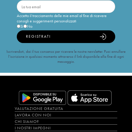
Accetto il tracciamento delle mie email al fine di ricevere
consigli e suggerimenti personalizzati
Sì
No
REGISTRATI
Iscrivendoti, dai il tuo consenso per ricevere le nostre newsletter. Puoi annullare
l’iscrizione in qualsiasi momento attraverso il link disponibile alla fine di ogni
messaggio.
VALUTAZIONE GRATUITA
LAVORA CON NOI
CHI SIAMO?
I NOSTRI IMPEGNI