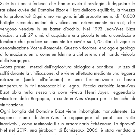
Siete tra i pochi fortunati che hanno avuto il privilegio di degustare le
rarissime cuvée del Domaine Bizot e il loro delicato equilibrio, la finezza
e la profondità? Ogni anno vengono infatti prodotte meno di 10.000
bottiglie secondo metodi di vinificazione estremamente ricercati, che
vengono vendute in un batter d’occhio. Nel 1993 Jean-Yves Bizot
decide, a soli 27 anni, di acquistare una piccola tenuta a conduzione
familiare che produce unicamente tre cuvée su 1,70 ettari di vigne in
denominazione Vosne-Romanée. Questo viticoltore, enologo e geologo
di formazione, entra come un fulmine a ciel sereno nel mondo vinicolo
della Borgogna.
Adotta presto i metodi dell’agricoltura biologica e bandisce l’utilizzo di
solfiti durante la vinificazione, che viene effettuata mediante una leggera
estrazione (simile all’infusione) e una fermentazione a bassa
temperatura in tini troncoconici di legno. Piccola curiosità: Jean-Yves
Bizot abita nella stessa via dove viveva Henri Jayer, leggendario
viticoltore della Borgogna, a cui Jean-Yves s’ispira per le tecniche di
vinificazione.
Ogni bottiglia del Domaine Bizot viene imbottigliata manualmente. La
sapiente mano di Jean-Yves fa raggiungere al pinot noir vette
inarrivabili, come testimonia il suo straordinario Échézeaux. La riprova?
Nel nel 2019, una jéroboam di Échézeaux 2006, è stata venduta a