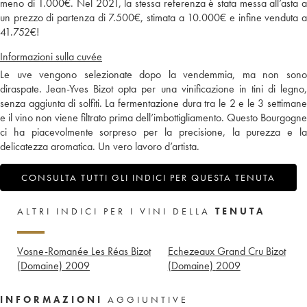
meno di 1.000€. Nel 2021, la stessa referenza è stata messa all’asta a
un prezzo di partenza di 7.500€, stimata a 10.000€ e infine venduta a
41.752€!
Informazioni sulla cuvée
Le uve vengono selezionate dopo la vendemmia, ma non sono
diraspate. Jean-Yves Bizot opta per una vinificazione in tini di legno,
senza aggiunta di solfiti. La fermentazione dura tra le 2 e le 3 settimane
e il vino non viene filtrato prima dell’imbottigliamento. Questo Bourgogne
ci ha piacevolmente sorpreso per la precisione, la purezza e la
delicatezza aromatica. Un vero lavoro d’artista.
CONSULTA TUTTI GLI INDICI PER QUESTA TENUTA
ALTRI INDICI PER I VINI DELLA
TENUTA
Vosne-Romanée Les Réas Bizot
Echezeaux Grand Cru Bizot
(Domaine)
2009
(Domaine)
2009
INFORMAZIONI
AGGIUNTIVE