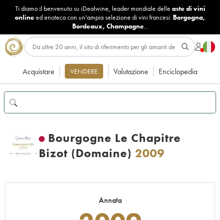
Ti diamo il benvenuto su iDealwine, leader mondiale delle
aste di vini
online
ed enoteca con un'ampia selezione di vini francesi:
Borgogna
,
Bordeaux
,
Champagne
...
Acquistare
Valutazione
Enciclopedia
VENDERE
Bourgogne Le Chapitre
Bizot (Domaine)
2009
Annata