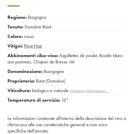
Regione:
Borgogna
Tenuta:
Domaine Bizot
Colore:
rosso
Vitigni:
Pinot Noir
Abbinamenti cibo-vino:
Aiguillettes de poulet
,
Boudin blanc
aux pommes
,
Chapon de Bresse rôti
Denominazione:
Bourgogne
Proprietario:
Bizot (Domaine)
Viticoltura:
biologico e naturale
Maggiori informazioni…
Temperatura di servizio:
16°
Le informazioni contenute all'interno della descrizione del vino si
riferiscono alle sue caratteristiche generali e non sono
specifiche dell'annata.