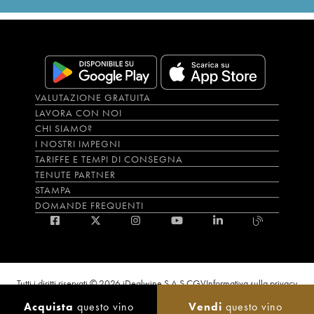
VALUTAZIONE GRATUITA
LAVORA CON NOI
CHI SIAMO?
I NOSTRI IMPEGNI
TARIFFE E TEMPI DI CONSEGNA
TENUTE PARTNER
STAMPA
DOMANDE FREQUENTI
Tutti i diritti riservati © 2026 iDealwine S.A.S.
CGV
Informativa sulla privacy
Bevi con moderazione, l’abuso di alcol è dannoso per la salute. L'utilizzo del
Acquista
questo vino
Vendi
questo vino
sito e dei servizi annessi è riservato solo agli utenti maggiorenni.