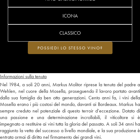
ICONA
CLASSICO
POSSIEDI LO STESSO VINO?
Informazioni sulla tenuta
Nel 1984, a soli 20 anni, Markus Molitor riprese la tenuta del padre a
Wehlen, nel cuore della Mosella, proseguendo il lavoro portato avanti
dalla sua famiglia da ben otto generazioni. Cento anni fa, i vini della
Mosella erano i più costosi del mondo, davanti ai Bordeaux. Markus ha
sempre creduto nel potenziale di questo terroir d’eccezione. Dotato di
una passione e una determinazione incrollabili, il viticoltore si è
impegnato a restituire ai vini tutta la gloria del passato. A soli 34 anni ha
raggiunto la vetta del successo a livello mondiale, e la sua produzione è
entrata ormai di diritto nel firmamento dei grandi vini.