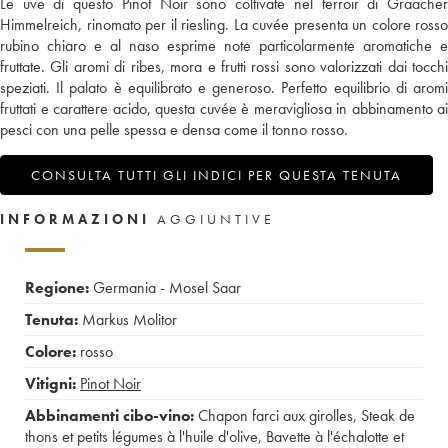
Le uve di questo Pinot Noir sono coltivate nel terroir di Graacher
Himmelreich, rinomato per il riesling. La cuvée presenta un colore rosso
rubino chiaro e al naso esprime note particolarmente aromatiche e
fruttate. Gli aromi di ribes, mora e frutti rossi sono valorizzati dai tocchi
speziati. Il palato è equilibrato e generoso. Perfetto equilibrio di aromi
fruttati e carattere acido, questa cuvée è meravigliosa in abbinamento ai
pesci con una pelle spessa e densa come il tonno rosso.
CONSULTA TUTTI GLI INDICI PER QUESTA TENUTA
INFORMAZIONI
AGGIUNTIVE
Regione:
Germania - Mosel Saar
Tenuta:
Markus Molitor
Colore:
rosso
Vitigni:
Pinot Noir
Abbinamenti cibo-vino:
Chapon farci aux girolles
,
Steak de
thons et petits légumes à l'huile d'olive
,
Bavette à l'échalotte et