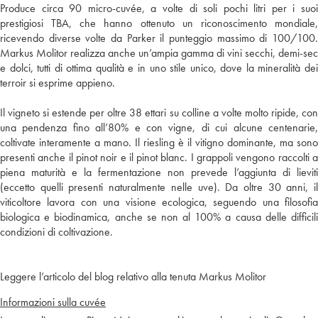
Produce circa 90 micro-cuvée, a volte di soli pochi litri per i suoi
prestigiosi TBA, che hanno ottenuto un riconoscimento mondiale,
ricevendo diverse volte da Parker il punteggio massimo di 100/100.
Markus Molitor realizza anche un’ampia gamma di vini secchi, demi-sec
e dolci, tutti di ottima qualità e in uno stile unico, dove la mineralità dei
terroir si esprime appieno.
Il vigneto si estende per oltre 38 ettari su colline a volte molto ripide, con
una pendenza fino all’80% e con vigne, di cui alcune centenarie,
coltivate interamente a mano. Il riesling è il vitigno dominante, ma sono
presenti anche il pinot noir e il pinot blanc. I grappoli vengono raccolti a
piena maturità e la fermentazione non prevede l’aggiunta di lieviti
(eccetto quelli presenti naturalmente nelle uve). Da oltre 30 anni, il
viticoltore lavora con una visione ecologica, seguendo una filosofia
biologica e biodinamica, anche se non al 100% a causa delle difficili
condizioni di coltivazione.
Leggere l’articolo del blog relativo alla tenuta Markus Molitor
Informazioni sulla cuvée