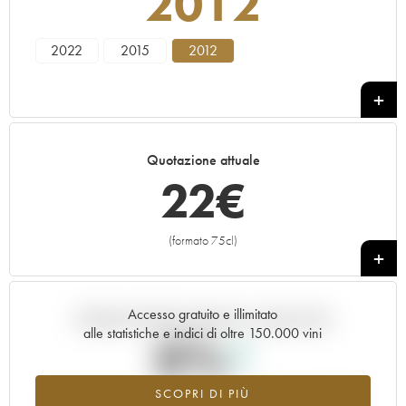
2012
2022
2015
2012
Quotazione attuale
22
€
(formato 75cl)
+
Accesso gratuito e illimitato
Andamento della quotazione in tempo reale
alle statistiche e indici di oltre 150.000 vini
0%
SCOPRI DI PIÙ
Valore in aumento per l'annata 2012 nel 2026 rispetto al 2025