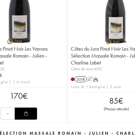
a Pinot Noir Les Varrons
Côtes du Jura Pinot Noir Les Va
ssale Romain - Julien -
Sélection Massale Romain - Jul
et
Charline Labet
AOC
Côtes du Jura AOC
K
2018
A
K
iglia | 1 in stock
Lotto di 1 bottiglia | 2 aste
170
€
85
€
(
Prezzo attuale
)
ÉLECTION MASSALE ROMAIN - JULIEN - CHARL