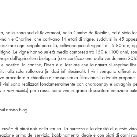
Jura, nella zona sud di Revermont, nella Combe de Rotalier, ed è stato fo
 Romain e Charline, che coltivano 14 ettari di vigne, suddivisi in 45 appe
alorizzare ogni singola parcella, coltivano piccoli vigneti di 15-80 are, 
itigno. Le vigne hanno un'età media compresa tra i 50 e i 100 anni, sono 
cipi dell’agricoltura biologica (con certificazione dalla vendemmia 2016)
e poetica. In cantina, l'idea è di lasciare che la natura si esprima lib
 alla sola solforosa (in dosi infinitesimali). I vini vengono affinati sui 
senza procedere a chiarifica e spesso senza filtrazione. La tenuta propone
ne. I vini sono realizzati fondamentalmente con chardonnay e savagnin p
s
e
non ouillés
) per i rossi. Sono vini in grado di suscitare emozioni aut
sul nostro blog.
cuvée di pinot noir della tenuta. La purezza e la densità di questo vino
zione prima del servizio. L’abbinamento ideale è con piatti di carni ro