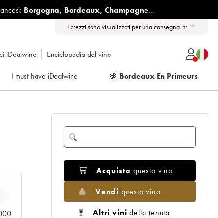
rancesi:
Borgogna
,
Bordeaux
,
Champagne
...
I prezzi sono visualizzati per una consegna in:
ici iDealwine
Enciclopedia del vino
I must-have iDealwine
🍇
Bordeaux En Primeurs
Acquista
questo vino
Vendi
questo vino
n
Altri vini
della tenuta
.000