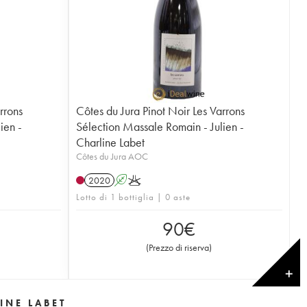
rrons
Côtes du Jura Pinot Noir Les Varrons
ien -
Sélection Massale Romain - Julien -
Charline Labet
Côtes du Jura AOC
2020
A
K
Lotto di 1 bottiglia | 0 aste
90
€
(
Prezzo di riserva
)
✕
INE LABET