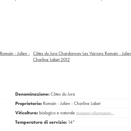
omain - Julien -
Côtes du Jura Chardonnay Les Varrons Romain - Julien
Charline Labet
2012
Denominazione:
Côtes du Jura
Proprietario:
Romain - Julien - Charline Labet
Viticoltura:
biologico e naturale
Maggiori informazioni…
Temperatura di servizio:
14°