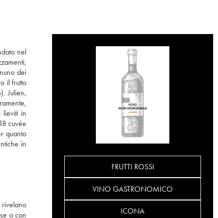
ndato nel
zzamenti,
ognuno dei
il frutto
. Julien,
eramente,
lieviti in
 18 cuvée
er quanto
entiche in
FRUTTI ROSSI
VINO GASTRONOMICO
 rivelano
ICONA
sse o con