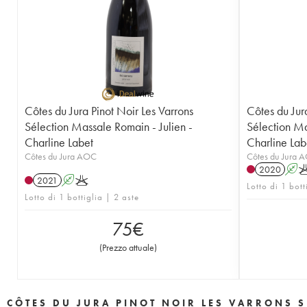
Côtes du Jura Pinot Noir Les Varrons
Côtes du Jur
Sélection Massale Romain - Julien -
Sélection Ma
Charline Labet
Charline Lab
Côtes du Jura AOC
Côtes du Jura 
2020
A
2021
A
K
Lotto di 1 bott
Lotto di 1 bottiglia | 2 aste
75
€
(
Prezzo attuale
)
CÔTES DU JURA PINOT NOIR LES VARRONS S