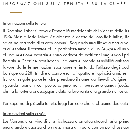
INFORMAZIONI SULLA TENUTA E SULLA CUVÉE
Informazioni sulla tenuta
Il Domaine Labet si trova all'estremità meridionale del vigneto dello 
1974 Alain e Josie Labet. Attualmente è gestito dai loro figli: Julien,
situati nel territorio di quattro comuni. Seguendo una filosofia tesa a v
quali esprime il carattere di un particolare terroir, di un
lieu-dit
e di un v
di una selezione massale e sono coltivate da molti anni seguendo i prin
Romain e Charline possiedono una vera e propria sensibilità artistica 
favorendo le fermentazioni spontanee e limitando l’utilizzo degli additivi
barrique da 228 litri, di età compresa tra i quattro e i quindici anni, 
frutto di singole parcelle, che prendono il nome dai lieu-dit d’origi
riguarda i bianchi; con poulsard, pinot noir, trousseau e gamay (
ouillé
chi ha la fortuna di assaggiarli, data la loro rarità e la grande richiesta.
Per saperne di più sulla tenuta, leggi l'articolo che le abbiamo dedicato 
Informazioni sulla cuvée
Les Varrons è un vino di una ricchezza aromatica straordinaria, prima 
una grande eleganza che si esprimerà al meglio con un po’ di ossigena