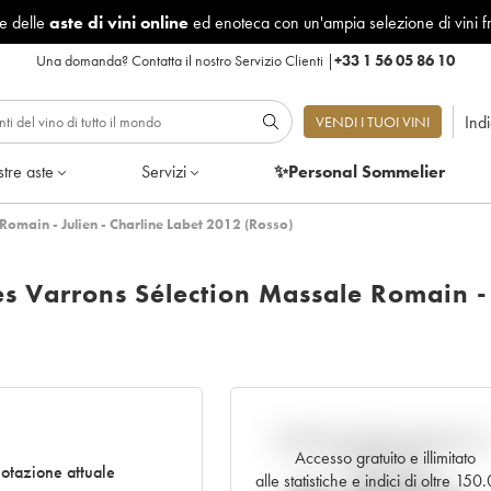
le delle
aste di vini online
ed enoteca con un'ampia selezione di vini f
Una domanda?
Contatta il nostro Servizio Clienti
|
+33 1 56 05 86 10
Ind
VENDI I TUOI VINI
tre aste
Servizi
✨Personal Sommelier
Romain - Julien - Charline Labet 2012 (Rosso)
es Varrons Sélection Massale Romain -
Andamento della quotazione i
Accesso gratuito e illimitato
tempo reale
otazione attuale
alle statistiche e indici di oltre 150