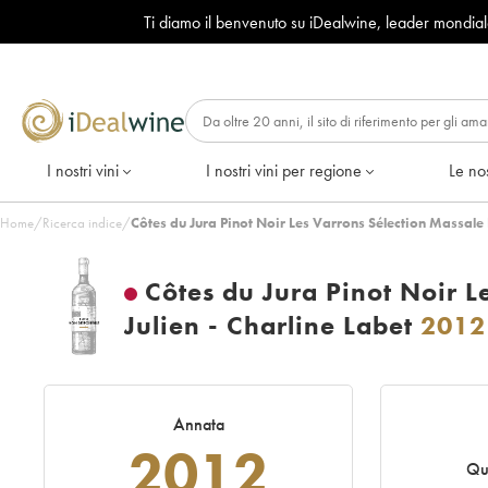
Ti diamo il benvenuto su iDealwine, leader mondia
I nostri vini
I nostri vini per regione
Le nos
Home
/
Ricerca indice
/
Côtes du Jura Pinot Noir Les Varrons Sélection Massale 
Côtes du Jura Pinot Noir L
Julien - Charline Labet
2012
Annata
2012
Qu