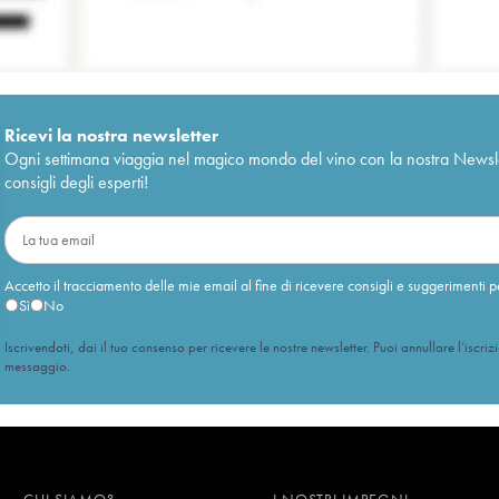
Ricevi la nostra newsletter
Ogni settimana viaggia nel magico mondo del vino con la nostra Newslette
consigli degli esperti!
Accetto il tracciamento delle mie email al fine di ricevere consigli e suggerimenti p
Sì
No
Iscrivendoti, dai il tuo consenso per ricevere le nostre newsletter. Puoi annullare l’iscriz
messaggio.