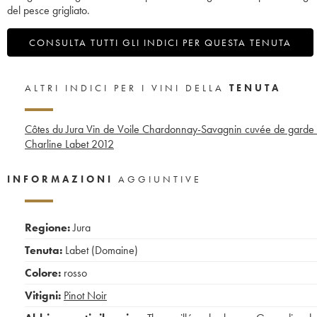
del pesce grigliato.
CONSULTA TUTTI GLI INDICI PER QUESTA TENUTA
ALTRI INDICI PER I VINI DELLA
TENUTA
Côtes du Jura Vin de Voile Chardonnay-Savagnin cuvée de garde R
Charline Labet
2012
INFORMAZIONI
AGGIUNTIVE
Regione:
Jura
Tenuta:
Labet (Domaine)
Colore:
rosso
Vitigni:
Pinot Noir