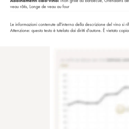
Abbinamenti cibo-vino:
Thon grillé au barbecue
,
Grenadins de
veau rôtis
,
Longe de veau au four
Le informazioni contenute all'interno della descrizione del vino si r
Attenzione: questo testo è tutelato dai diritti d'autore. È vietato co