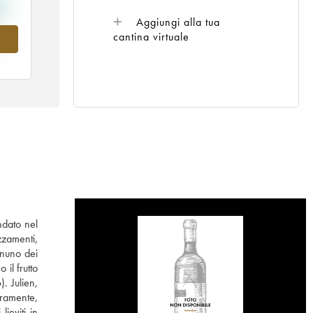
Aggiungi alla tua
cantina virtuale
nel
ndato nel
zzamenti,
ognuno dei
il frutto
. Julien,
eramente,
lieviti in