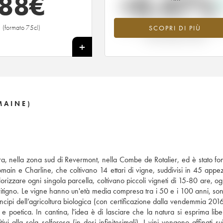
88
€
+0.47%
(formato 75cl)
SCOPRI DI PIÙ
Valore in aumento per l'annata 2023 
2026 rispetto al 2025
+
MAINE)
Jura, nella zona sud di Revermont, nella Combe de Rotalier, ed è stato fo
 Romain e Charline, che coltivano 14 ettari di vigne, suddivisi in 45 appe
alorizzare ogni singola parcella, coltivano piccoli vigneti di 15-80 are, 
itigno. Le vigne hanno un'età media compresa tra i 50 e i 100 anni, sono 
cipi dell’agricoltura biologica (con certificazione dalla vendemmia 2016)
e poetica. In cantina, l'idea è di lasciare che la natura si esprima lib
 alla sola solforosa (in dosi infinitesimali). I vini vengono affinati sui 