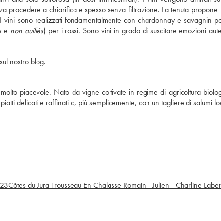
senza procedere a chiarifica e spesso senza filtrazione. La tenuta propone
ne. I vini sono realizzati fondamentalmente con chardonnay e savagnin p
s
e
non ouillés
) per i rossi. Sono vini in grado di suscitare emozioni aut
sul nostro blog.
 molto piacevole. Nato da vigne coltivate in regime di agricoltura biolo
tti delicati e raffinati o, più semplicemente, con un tagliere di salumi loc
23
Côtes du Jura Trousseau En Chalasse Romain - Julien - Charline Labet