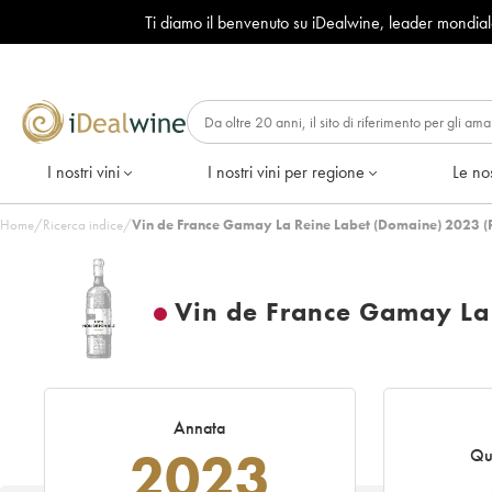
Ti diamo il benvenuto su iDealwine, leader mondia
I nostri vini
I nostri vini per regione
Le nos
Home
/
Ricerca indice
/
Vin de France Gamay La Reine Labet (Domaine) 2023 (
Vin de France Gamay La
Annata
2023
Qu