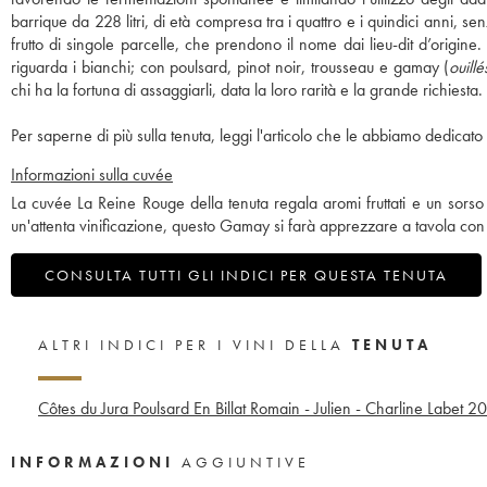
barrique da 228 litri, di età compresa tra i quattro e i quindici anni, 
frutto di singole parcelle, che prendono il nome dai lieu-dit d’origi
riguarda i bianchi; con poulsard, pinot noir, trousseau e gamay (
ouillé
chi ha la fortuna di assaggiarli, data la loro rarità e la grande richiesta.
Per saperne di più sulla tenuta, leggi l'articolo che le abbiamo dedicato 
Informazioni sulla cuvée
La cuvée La Reine Rouge della tenuta regala aromi fruttati e un sorso
un'attenta vinificazione, questo Gamay si farà apprezzare a tavola con pia
CONSULTA TUTTI GLI INDICI PER QUESTA TENUTA
ALTRI INDICI PER I VINI DELLA
TENUTA
Côtes du Jura Poulsard En Billat Romain - Julien - Charline Labet
20
INFORMAZIONI
AGGIUNTIVE