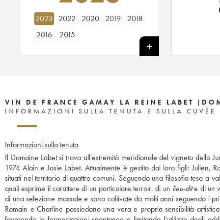
2023
2022
2020
2019
2018
2016
2015
VIN DE FRANCE GAMAY LA REINE LABET (DO
INFORMAZIONI SULLA TENUTA E SULLA CUVÉE
Informazioni sulla tenuta
Il Domaine Labet si trova all'estremità meridionale del vigneto dello 
1974 Alain e Josie Labet. Attualmente è gestito dai loro figli: Julien,
situati nel territorio di quattro comuni. Seguendo una filosofia tesa a v
quali esprime il carattere di un particolare terroir, di un
lieu-dit
e di un v
di una selezione massale e sono coltivate da molti anni seguendo i prin
Romain e Charline possiedono una vera e propria sensibilità artistica 
favorendo le fermentazioni spontanee e limitando l’utilizzo degli additivi