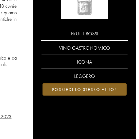
 18 cuvée
er quanto
entiche in
FRUTTI ROSSI
VINO GASTRONOMICO
gica e da
ICONA
ali.
LEGGERO
POSSIEDI LO STESSO VINO?
2023