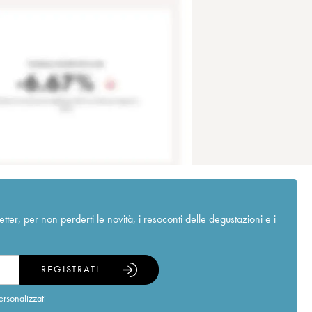
r, per non perderti le novità, i resoconti delle degustazioni e i
REGISTRATI
ersonalizzati