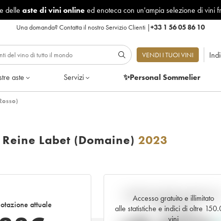
le delle
aste di vini online
ed enoteca con un'ampia selezione di vini f
Una domanda?
Contatta il nostro Servizio Clienti
|
+33 1 56 05 86 10
Ind
VENDI I TUOI VINI
tre aste
Servizi
✨Personal Sommelier
Rosso)
 Reine Labet (Domaine)
2023
Andamento della quotazione i
Accesso gratuito e illimitato
otazione attuale
tempo reale
alle statistiche e indici di oltre 150
vini