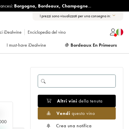
rancesi:
Borgogna
,
Bordeaux
,
Champagne
...
I prezzi sono visualizzati per una consegna in:
ici iDealwine
Enciclopedia del vino
I must-have iDealwine
🍇
Bordeaux En Primeurs
Altri vini
della tenuta
Vendi
questo vino
n
.000
Crea una notifica