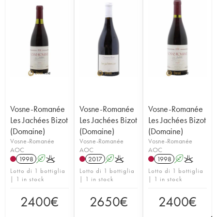
Vosne-Romanée
Vosne-Romanée
Vosne-Romanée
Les Jachées Bizot
Les Jachées Bizot
Les Jachées Bizot
(Domaine)
(Domaine)
(Domaine)
Vosne-Romanée
Vosne-Romanée
Vosne-Romanée
AOC
AOC
AOC
1998
A
K
2017
A
K
1998
A
K
Lotto di 1 bottiglia
Lotto di 1 bottiglia
Lotto di 1 bottiglia
| 1 in stock
| 1 in stock
| 1 in stock
2400
€
2650
€
2400
€