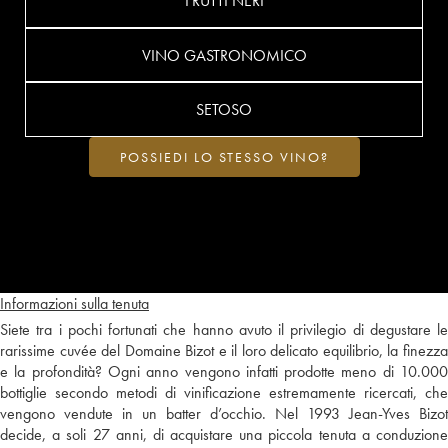
FRUTTI NERI
VINO GASTRONOMICO
SETOSO
POSSIEDI LO STESSO VINO?
Informazioni sulla tenuta
Siete tra i pochi fortunati che hanno avuto il privilegio di degustare le
rarissime cuvée del Domaine Bizot e il loro delicato equilibrio, la finezza
e la profondità? Ogni anno vengono infatti prodotte meno di 10.000
bottiglie secondo metodi di vinificazione estremamente ricercati, che
vengono vendute in un batter d’occhio. Nel 1993 Jean-Yves Bizot
decide, a soli 27 anni, di acquistare una piccola tenuta a conduzione