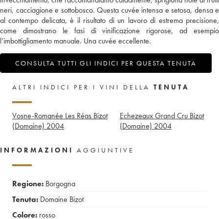
neri, cacciagione e sottobosco. Questa cuvée intensa e setosa, densa e
al contempo delicata, è il risultato di un lavoro di estrema precisione,
come dimostrano le fasi di vinificazione rigorose, ad esempio
l’imbottigliamento manuale. Una cuvée eccellente.
CONSULTA TUTTI GLI INDICI PER QUESTA TENUTA
ALTRI INDICI PER I VINI DELLA
TENUTA
Vosne-Romanée Les Réas Bizot
Echezeaux Grand Cru Bizot
(Domaine)
2004
(Domaine)
2004
INFORMAZIONI
AGGIUNTIVE
Regione:
Borgogna
Tenuta:
Domaine Bizot
Colore:
rosso