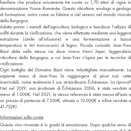
familiare che produce unicamente tre cuvée su 1,70 ettari di vigne in
denominazione Vosne-Romanée. Questo viticoltore, enologo e geologo
di formazione, entra come un fulmine a ciel sereno nel mondo vinicolo
della Borgogna.
Adotta presto i metodi dell’agricoltura biologica e bandisce l’utilizzo di
solfiti durante la vinificazione, che viene effettuata mediante una leggera
estrazione (simile all’infusione) e una fermentazione a bassa
temperatura in tini troncoconici di legno. Piccola curiosità: Jean-Yves
Bizot abita nella stessa via dove viveva Henri Jayer, leggendario
viticoltore della Borgogna, a cui Jean-Yves s’ispira per le tecniche di
vinificazione.
Ogni bottiglia del Domaine Bizot viene imbottigliata manualmente. La
sapiente mano di Jean-Yves fa raggiungere al pinot noir vette
inarrivabili, come testimonia il suo straordinario Échézeaux. La riprova?
Nel nel 2019, una jéroboam di Échézeaux 2006, è stata venduta a
meno di 1.000€. Nel 2021, la stessa referenza è stata messa all’asta a
un prezzo di partenza di 7.500€, stimata a 10.000€ e infine venduta a
41.752€!
Informazioni sulla cuvée
Questo vino rinomato è in grado di emozionare. Dopo qualche anno di
invecchiamento, che raccomandiamo caldamente, sprigiona note di frutti