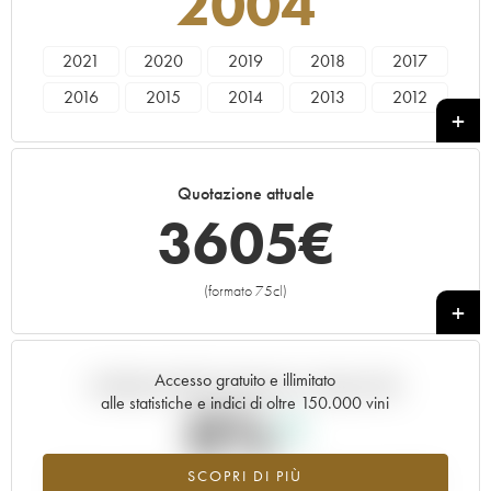
2004
2021
2020
2019
2018
2017
2016
2015
2014
2013
2012
2011
2010
2009
2008
2007
2006
2005
2004
2003
2002
Quotazione attuale
2001
2000
1999
1998
1997
3605
€
(formato 75cl)
+
Accesso gratuito e illimitato
Andamento della quotazione in tempo reale
alle statistiche e indici di oltre 150.000 vini
0%
SCOPRI DI PIÙ
Valore in aumento per l'annata 2004 nel 2026 rispetto al 2025