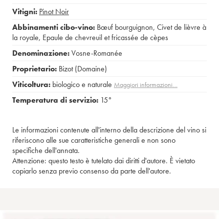
Vitigni:
Pinot Noir
Abbinamenti cibo-vino:
Bœuf bourguignon
,
Civet de lièvre à
la royale
,
Epaule de chevreuil et fricassée de cèpes
Denominazione:
Vosne-Romanée
Proprietario:
Bizot (Domaine)
Viticoltura:
biologico e naturale
Maggiori informazioni…
Temperatura di servizio:
15°
Le informazioni contenute all'interno della descrizione del vino si
riferiscono alle sue caratteristiche generali e non sono
specifiche dell'annata.
Attenzione: questo testo è tutelato dai diritti d'autore. È vietato
copiarlo senza previo consenso da parte dell'autore.