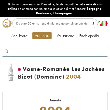
Ti diamo il benvenuto su iDealwine, leader mondiale delle
aste di vini
online
ed enoteca con un'ampia selezione di vini francesi:
Borgogna
,
Bordeaux
,
Champagne
...
Acquistare
Valutazione
Enciclopedia
VENDERE
Vosne-Romanée Les Jachées
Bizot (Domaine)
2004
Annata