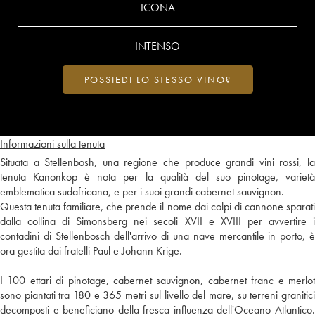
ICONA
INTENSO
POSSIEDI LO STESSO VINO?
Informazioni sulla tenuta
Situata a Stellenbosh, una regione che produce grandi vini rossi, la
tenuta Kanonkop è nota per la qualità del suo pinotage, varietà
emblematica sudafricana, e per i suoi grandi cabernet sauvignon.
Questa tenuta familiare, che prende il nome dai colpi di cannone sparati
dalla collina di Simonsberg nei secoli XVII e XVIII per avvertire i
contadini di Stellenbosch dell'arrivo di una nave mercantile in porto, è
ora gestita dai fratelli Paul e Johann Krige.
I 100 ettari di pinotage, cabernet sauvignon, cabernet franc e merlot
sono piantati tra 180 e 365 metri sul livello del mare, su terreni granitici
decomposti e beneficiano della fresca influenza dell'Oceano Atlantico.