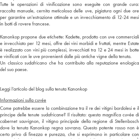
Tutte le operazioni di vinificazione sono eseguite con grande cura:
raccolta manuale, cernita meticolosa delle uve, pigiatura ogni due ore
per garantire un'estrazione ottimale e un invecchiamento di 12-24 mesi
in botti di rovere francese.
Kanonkop propone due etichette: Kadette, prodotto con uve commerciali
e invecchiato per 12 mesi, offre dei vini morbidi e fruttati, mentre Estate
è realizzato con vini più complessi, invecchiati tra 12 e 24 mesi in botte
e vinificati con le uve provenienti dalle più antiche vigne della tenuta.
Un classico sudafricano che ha contribuito alla reputazione enologica
del suo paese.
Leggi l’articolo del blog sulla tenuta Kanonkop
Informazioni sulla cuvée
Come potrebbe essere la combinazione tra il re dei vitigni bordolesi e il
principe delle tenute sudafricane? Il risultato: questa magnifica cuvée di
cabernet sauvignon, il vitigno principale della regione di Stellenbosch
dove la tenuta Kanonkop regna sovrana. Questo potente rosso non è
certo privo di finezza e purezza, che si esprimono in particolare con