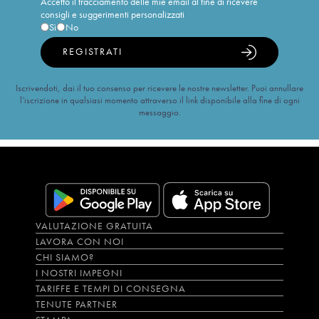
Accetto il tracciamento delle mie email al fine di ricevere
consigli e suggerimenti personalizzati
Sì
No
REGISTRATI
Iscrivendoti, dai il tuo consenso per ricevere le nostre newsletter. Puoi annullare
l’iscrizione in qualsiasi momento attraverso il link disponibile alla fine di ogni
messaggio.
VALUTAZIONE GRATUITA
LAVORA CON NOI
CHI SIAMO?
I NOSTRI IMPEGNI
TARIFFE E TEMPI DI CONSEGNA
TENUTE PARTNER