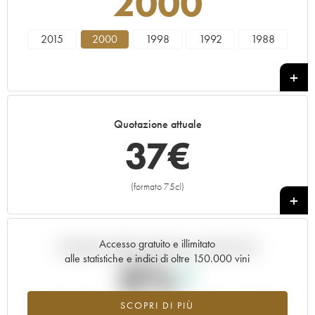
2000
2015
2000
1998
1992
1988
Quotazione attuale
37
€
(formato 75cl)
+
Accesso gratuito e illimitato
Andamento della quotazione in tempo reale
alle statistiche e indici di oltre 150.000 vini
0%
SCOPRI DI PIÙ
Valore in aumento per l'annata 2000 nel 2026 rispetto al 2025