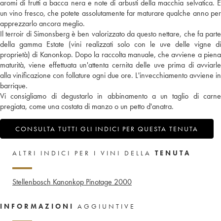
aromi di frutti a bacca nera e note di arbusti della macchia selvatica. È
un vino fresco, che potete assolutamente far maturare qualche anno per
apprezzarlo ancora meglio.
Il terroir di Simonsberg è ben valorizzato da questo nettare, che fa parte
della gamma Estate (vini realizzati solo con le uve delle vigne di
proprietà) di Kanonkop. Dopo la raccolta manuale, che avviene a piena
maturità, viene effettuata un'attenta cernita delle uve prima di avviarle
alla vinificazione con follature ogni due ore. L'invecchiamento avviene in
barrique.
Vi consigliamo di degustarlo in abbinamento a un taglio di carne
pregiata, come una costata di manzo o un petto d'anatra.
CONSULTA TUTTI GLI INDICI PER QUESTA TENUTA
ALTRI INDICI PER I VINI DELLA
TENUTA
Stellenbosch Kanonkop Pinotage
2000
INFORMAZIONI
AGGIUNTIVE