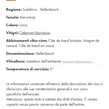
Regione:
Sudafrica - Stellenbosch
Tenuta:
Kanonkop
Colore:
rosso
Vitigni:
Cabernet Sauvignon
Abbinamenti cibo-vino:
Côte de bœuf braisée
,
Magret de
canard
,
Côte de bœuf en sauce
Denominazione:
Stellenbosch
Viticoltura:
rispettoso dell'ambiente
Maggiori informazioni…
Temperatura di servizio:
0°
Le informazioni contenute all'interno della descrizione del vino si
riferiscono alle sue caratteristiche generali e non sono
specifiche dell'annata.
Attenzione: questo testo è tutelato dai diritti d'autore. È vietato
copiarlo senza previo consenso da parte dell'autore.