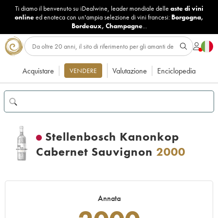
Ti diamo il benvenuto su iDealwine, leader mondiale delle
aste di vini
online
ed enoteca con un'ampia selezione di vini francesi:
Borgogna
,
Bordeaux
,
Champagne
...
Acquistare
Valutazione
Enciclopedia
VENDERE
Stellenbosch Kanonkop
Cabernet Sauvignon
2000
Annata