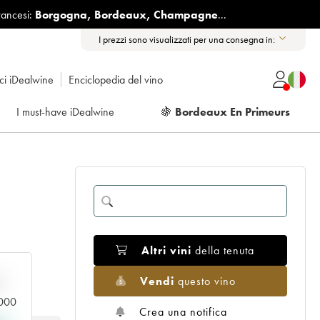
rancesi:
Borgogna
,
Bordeaux
,
Champagne
...
I prezzi sono visualizzati per una consegna in:
ici iDealwine
Enciclopedia del vino
I must-have iDealwine
🍇
Bordeaux En Primeurs
Altri vini
della tenuta
Vendi
questo vino
n
.000
Crea una notifica