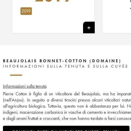
2019
BEAUJOLAIS BONNET-COTTON (DOMAINE)
INFORMAZIONI SULLA TENUTA E SULLA CUVÉE
Informazioni sulla tenuta
Pierre Cotton è figlio di un viticoltore del Beaujolais, ma ha impara
(nell'Anjou). In seguito a diversi tirocini presso alcuni viticoltori n
all'agricoltura biologica. Tuttavia, questo non è abbastanza per lui.
indigeni, macerazione carbonica in vasche di cemento e invecchiamento
e dagli aromi fruttati e croccanti, che non hanno tardato a farsi conosc