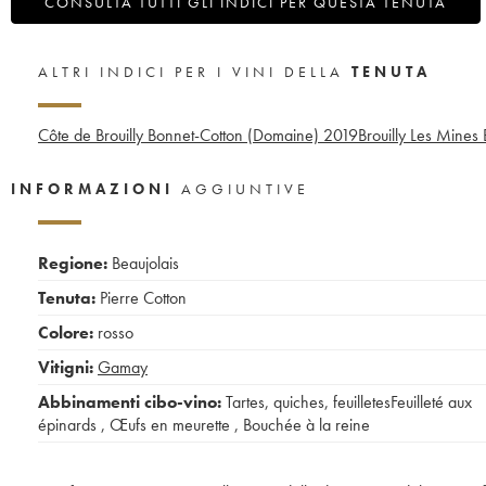
CONSULTA TUTTI GLI INDICI PER QUESTA TENUTA
ALTRI INDICI PER I VINI DELLA
TENUTA
Côte de Brouilly Bonnet-Cotton (Domaine)
2019
Brouilly Les Mines
INFORMAZIONI
AGGIUNTIVE
Regione:
Beaujolais
Tenuta:
Pierre Cotton
Colore:
rosso
Vitigni:
Gamay
Abbinamenti cibo-vino:
Tartes, quiches, feuilletesFeuilleté aux
épinards
,
Œufs en meurette
,
Bouchée à la reine