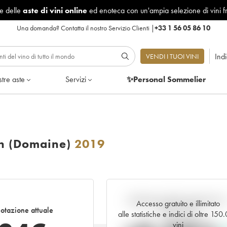
le delle
aste di vini online
ed enoteca con un'ampia selezione di vini f
Una domanda?
Contatta il nostro Servizio Clienti
|
+33 1 56 05 86 10
Ind
VENDI I TUOI VINI
tre aste
Servizi
✨Personal Sommelier
on (Domaine)
2019
Andamento della quotazione i
Accesso gratuito e illimitato
otazione attuale
tempo reale
alle statistiche e indici di oltre 150
vini