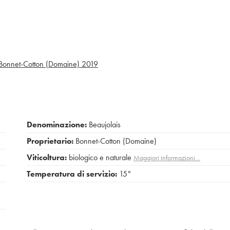
 Bonnet-Cotton (Domaine)
2019
Denominazione:
Beaujolais
Proprietario:
Bonnet-Cotton (Domaine)
Viticoltura:
biologico e naturale
Maggiori informazioni…
Temperatura di servizio:
15°