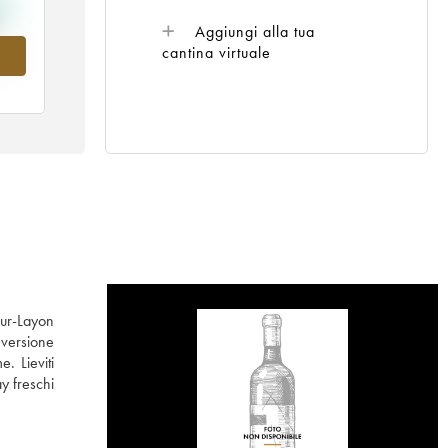
Aggiungi alla tua
cantina virtuale
nel
sur-Layon
nversione
. Lieviti
y freschi