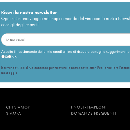
Ricevi la nostra newsletter
Ogni settimana viaggia nel magico mondo del vino con la nostra Newslette
consigli degli esperti!
Accetto il tracciamento delle mie email al fine di ricevere consigli e suggerimenti p
Sì
No
Iscrivendoti, dai il tuo consenso per ricevere le nostre newsletter. Puoi annullare l’iscriz
messaggio.
CHI SIAMO?
I NOSTRI IMPEGNI
STAMPA
DOMANDE FREQUENTI