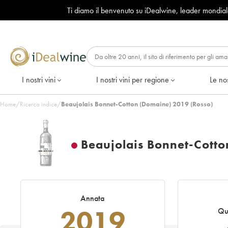
Ti diamo il benvenuto su iDealwine, leader mondia
I nostri vini
I nostri vini per regione
Le nos
Home
/
Ricerca indice
/
Beaujolais Bonnet-Cotton (Domaine) 2019 (Rosso)
Beaujolais Bonnet-Cott
Annata
2019
Qu