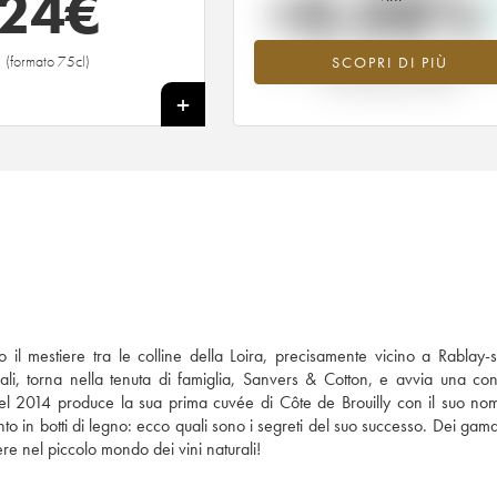
24
€
+0.08%
(formato 75cl)
SCOPRI DI PIÙ
Valore in aumento per l'annata 2019 
2026 rispetto al 2025
+
to il mestiere tra le colline della Loira, precisamente vicino a Rablay-
aturali, torna nella tenuta di famiglia, Sanvers & Cotton, e avvia una co
 Nel 2014 produce la sua prima cuvée di Côte de Brouilly con il suo nome
 in botti di legno: ecco quali sono i segreti del suo successo. Dei gama
ere nel piccolo mondo dei vini naturali!