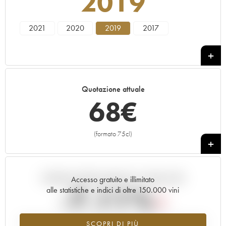
2019
2021
2020
2019
2017
Quotazione attuale
68
€
(formato 75cl)
+
Andamento della quotazione in tempo reale
Accesso gratuito e illimitato
-7.11%
alle statistiche e indici di oltre 150.000 vini
Tendenza al ribasso per il valore dell'annata 2019 nel 2026 rispetto
SCOPRI DI PIÙ