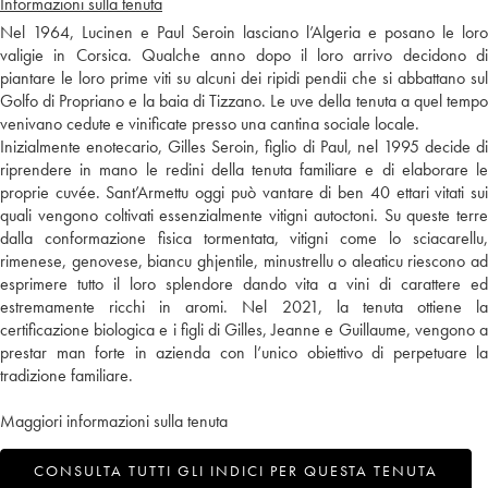
Informazioni sulla tenuta
Nel 1964, Lucinen e Paul Seroin lasciano l’Algeria e posano le loro
valigie in Corsica. Qualche anno dopo il loro arrivo decidono di
piantare le loro prime viti su alcuni dei ripidi pendii che si abbattano sul
Golfo di Propriano e la baia di Tizzano. Le uve della tenuta a quel tempo
venivano cedute e vinificate presso una cantina sociale locale.
Inizialmente enotecario, Gilles Seroin, figlio di Paul, nel 1995 decide di
riprendere in mano le redini della tenuta familiare e di elaborare le
proprie cuvée. Sant’Armettu oggi può vantare di ben 40 ettari vitati sui
quali vengono coltivati essenzialmente vitigni autoctoni. Su queste terre
dalla conformazione fisica tormentata, vitigni come lo sciacarellu,
rimenese, genovese, biancu ghjentile, minustrellu o aleaticu riescono ad
esprimere tutto il loro splendore dando vita a vini di carattere ed
estremamente ricchi in aromi. Nel 2021, la tenuta ottiene la
certificazione biologica e i figli di Gilles, Jeanne e Guillaume, vengono a
prestar man forte in azienda con l’unico obiettivo di perpetuare la
tradizione familiare.
Maggiori informazioni sulla tenuta
CONSULTA TUTTI GLI INDICI PER QUESTA TENUTA