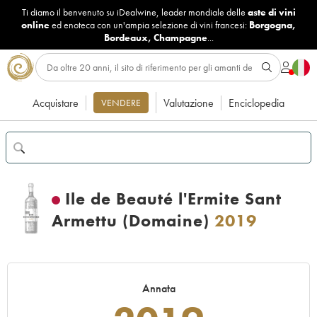
Ti diamo il benvenuto su iDealwine, leader mondiale delle
aste di vini
online
ed enoteca con un'ampia selezione di vini francesi:
Borgogna
,
Bordeaux
,
Champagne
...
Acquistare
Valutazione
Enciclopedia
VENDERE
Ile de Beauté l'Ermite Sant
Armettu (Domaine)
2019
Annata