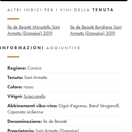
ALTRI INDICI PER I VINI DELLA
TENUTA
Ile de Beauté Minustellu Sant
Ile de Beauté Burghese Sant
Armettu (Domaine)
2019
Armettu (Domaine)
2019
INFORMAZIONI
AGGIUNTIVE
Regione:
Corsica
Tenuta:
Sant Armettu
Colore:
rosso
Vitigni:
Sciaccarellu
Abbinamenti cibo-vino:
Gigot d'agneau
,
Bœuf Stroganoff
,
Caponata sicilienne
Denominazione:
Ile de Beauté
Proprietario:
Sant Armettu (Domaine)