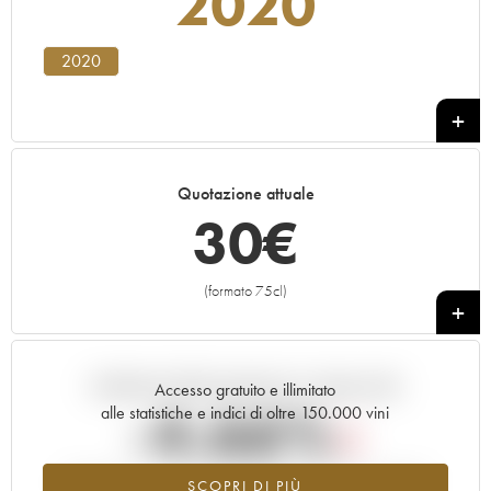
2020
2020
Quotazione attuale
30
€
(formato 75cl)
+
Andamento della quotazione in tempo reale
Accesso gratuito e illimitato
-4.66%
alle statistiche e indici di oltre 150.000 vini
Tendenza al ribasso per il valore dell'annata 2020 nel 2026
SCOPRI DI PIÙ