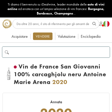
Ti diamo il benvenuto su iDealwine, leader mondiale delle
aste di vini
online
ed enoteca con un'ampia selezione di vini francesi:
Borgogna
,
Bordeaux
,
Champagne
...
Acquistare
Valutazione
Enciclopedia
VENDERE
Vin de France San Giovanni
100% carcaghjolu neru Antoine
Marie Arena
2020
Annata