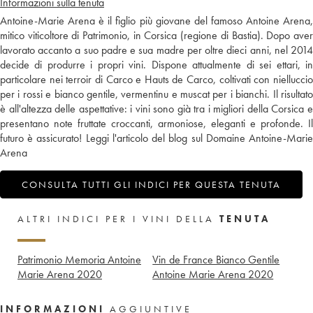
Informazioni sulla tenuta
Antoine-Marie Arena è il figlio più giovane del famoso Antoine Arena,
mitico viticoltore di Patrimonio, in Corsica (regione di Bastia). Dopo aver
lavorato accanto a suo padre e sua madre per oltre dieci anni, nel 2014
decide di produrre i propri vini. Dispone attualmente di sei ettari, in
particolare nei terroir di Carco e Hauts de Carco, coltivati con nielluccio
per i rossi e bianco gentile, vermentinu e muscat per i bianchi. Il risultato
è all'altezza delle aspettative: i vini sono già tra i migliori della Corsica e
presentano note fruttate croccanti, armoniose, eleganti e profonde. Il
futuro è assicurato!
Leggi l'articolo del blog sul Domaine Antoine-Mari
Arena
CONSULTA TUTTI GLI INDICI PER QUESTA TENUTA
ALTRI INDICI PER I VINI DELLA
TENUTA
Patrimonio Memoria Antoine
Vin de France Bianco Gentile
Marie Arena
2020
Antoine Marie Arena
2020
INFORMAZIONI
AGGIUNTIVE