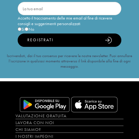
Accetto il tracciamento delle mie email al fine di ricevere
consigli e suggerimenti personalizzati
Sì
No
REGISTRATI
Iscrivendoti, dai il tuo consenso per ricevere le nostre newsletter. Puoi annullare
l’iscrizione in qualsiasi momento attraverso il link disponibile alla fine di ogni
messaggio.
VALUTAZIONE GRATUITA
LAVORA CON NOI
CHI SIAMO?
I NOSTRI IMPEGNI