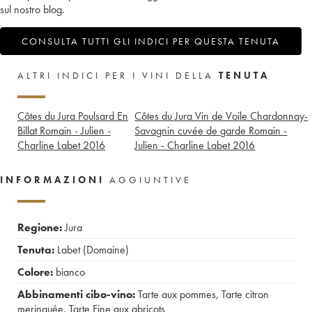
sul nostro blog.
CONSULTA TUTTI GLI INDICI PER QUESTA TENUTA
ALTRI INDICI PER I VINI DELLA
TENUTA
Côtes du Jura Poulsard En
Côtes du Jura Vin de Voile Chardonnay-
Billat Romain - Julien -
Savagnin cuvée de garde Romain -
Charline Labet
2016
Julien - Charline Labet
2016
INFORMAZIONI
AGGIUNTIVE
Regione:
Jura
Tenuta:
Labet (Domaine)
Colore:
bianco
Abbinamenti cibo-vino:
Tarte aux pommes
,
Tarte citron
meringuée
,
Tarte Fine aux abricots