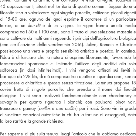
45 appezzamenti, situati nel territorio di quattro comuni. Seguendo una
filosofia tesa a valorizzare ogni singola parcella, coltivano piccoli vigneti
di 15-80 are, ognuno dei quali esprime il carattere di un particolare
terroir, di un
lieu-dit
e di un vitigno. Le vigne hanno un'età media
compresa tra i 50 e i 100 anni, sono il frutto di una selezione massale e
sono coltivate da molti anni seguendo i principi dell’agricoltura biologica
(con certificazione dalla vendemmia 2016). Julien, Romain e Charline
possiedono una vera e propria sensibilità artistica e poetica. In cantina,
l'idea è di lasciare che la natura si esprima liberamente, favorendo le
fermentazioni spontanee e limitando l’utilizzo degli additivi alla sola
solforosa (in dosi infinitesimali). I vini vengono affinati sui lieviti in
barrique da 228 litri, di età compresa tra i quattro e i quindici anni, senza
procedere a chiarifica e spesso senza filtrazione. La tenuta propone 18
cuvée frutto di singole parcelle, che prendono il nome dai lieu-dit
d’origine. I vini sono realizzati fondamentalmente con chardonnay e
savagnin per quanto riguarda i bianchi; con poulsard, pinot noir,
trousseau e gamay (
ouillés
e
non ouillés
) per i rossi. Sono vini in grado
di suscitare emozioni autentiche in chi ha la fortuna di assaggiarli, data
la loro rarità e la grande richiesta.
Per saperne di più sulla tenuta, leggi l'articolo che le abbiamo dedicato