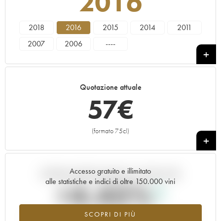
2016
2018
2016
2015
2014
2011
2007
2006
----
Quotazione attuale
57
€
(formato 75cl)
+
Accesso gratuito e illimitato
Andamento della quotazione in tempo reale
alle statistiche e indici di oltre 150.000 vini
+4.45%
SCOPRI DI PIÙ
Valore in aumento per l'annata 2016 nel 2026 rispetto al 2025