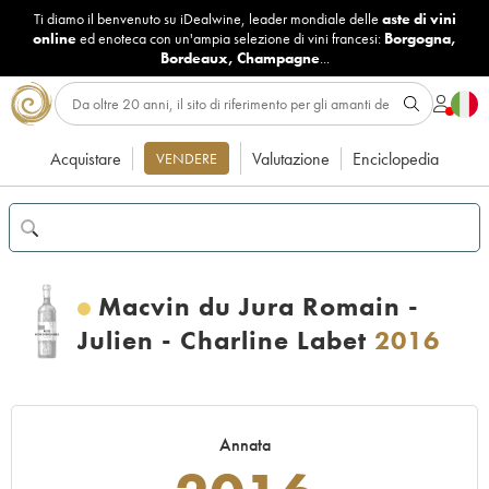
Ti diamo il benvenuto su iDealwine, leader mondiale delle
aste di vini
online
ed enoteca con un'ampia selezione di vini francesi:
Borgogna
,
Bordeaux
,
Champagne
...
Acquistare
Valutazione
Enciclopedia
VENDERE
Macvin du Jura Romain -
Julien - Charline Labet
2016
Annata