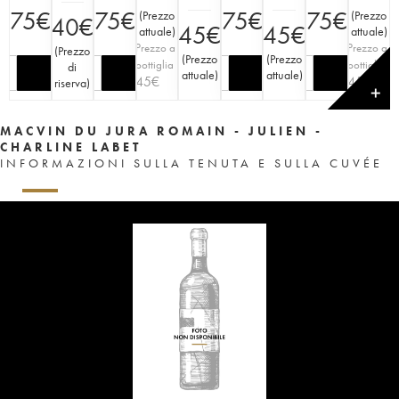
75
€
75
€
75
€
75
€
(
Prezzo
(
Prezzo
40
€
45
€
45
€
attuale
)
attuale
)
Prezzo a
Prezzo a
(
Prezzo
(
Prezzo
(
Prezzo
bottiglia
bottiglia
di
attuale
)
attuale
)
45
€
45
€
riserva
)
✕
MACVIN DU JURA ROMAIN - JULIEN -
CHARLINE LABET
INFORMAZIONI SULLA TENUTA E SULLA CUVÉE