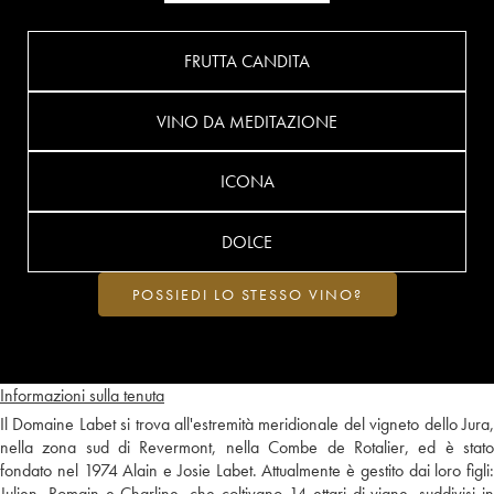
FRUTTA CANDITA
VINO DA MEDITAZIONE
ICONA
DOLCE
POSSIEDI LO STESSO VINO?
Informazioni sulla tenuta
Il Domaine Labet si trova all'estremità meridionale del vigneto dello Jura,
nella zona sud di Revermont, nella Combe de Rotalier, ed è stato
fondato nel 1974 Alain e Josie Labet. Attualmente è gestito dai loro figli:
Julien, Romain e Charline, che coltivano 14 ettari di vigne, suddivisi in