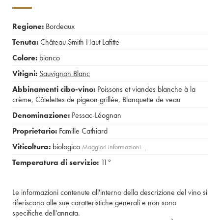
Regione:
Bordeaux
Tenuta:
Château Smith Haut Lafitte
Colore:
bianco
Vitigni:
Sauvignon Blanc
Abbinamenti cibo-vino:
Poissons et viandes blanche à la
crème
,
Côtelettes de pigeon grillée
,
Blanquette de veau
Denominazione:
Pessac-Léognan
Proprietario:
Famille Cathiard
Viticoltura:
biologico
Maggiori informazioni…
Temperatura di servizio:
11°
Le informazioni contenute all'interno della descrizione del vino si
riferiscono alle sue caratteristiche generali e non sono
specifiche dell'annata.