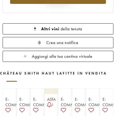
rispetto al 2025
Altri vini
della tenuta
Crea una notifica
Aggiungi alla tua cantina virtuale
CHÂTEAU SMITH HAUT LAFITTE IN VENDITA
E-
E-
E-
ASTA
E-
E-
E-
E-
COMMERCE
COMMERCE
COMMERCE
COMMERCE
COMMERCE
COMMERCE
COMM
1