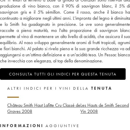
produzione di vino bianco, con il 90% di sauvignon blanc, il 5% di
sauvignon gris e il 5% sémillon. Come il rosso, anche il bianco ha
continuato a migliorare negli ultimi anni. L'impronta del legno è diminuita
e lo Smith ha guadagnato in precisione. Le uve sono generalmente
raccolte a piena maturità, ma l'alta proporzione di sauvignon blanc
permette al vino di mantenere un alto livello di acidità, che assicura il suo
equilibrio. Al naso sviluppa generalmente aromi di frutti tropicali, agrumi
e fiori bianchi. Al palato si rivela pieno e la sua grande ricchezza va ad
aggiungersi a un’ottima definizione e a un'acidità tesa. Un Pessac bianco
che invecchia con eleganza, al top della denominazione.
CONSULTA TUTTI GLI INDICI PER QUESTA TENUTA
ALTRI INDICI PER I VINI DELLA
TENUTA
Château Smith Haut Lafitte Cru Classé de
Les Hauts de Smith Second
Graves
2008
Vin
2008
INFORMAZIONI
AGGIUNTIVE