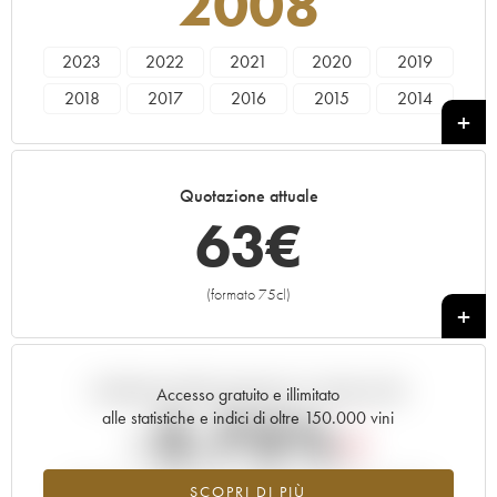
2008
2023
2022
2021
2020
2019
2018
2017
2016
2015
2014
2013
2012
2011
2010
2009
2008
2007
2006
2005
2004
Quotazione attuale
2003
2002
2001
2000
1999
63
€
1998
1997
1996
1995
1994
1993
1992
1991
1990
1989
(formato 75cl)
+
1988
1987
1986
1985
1984
1983
1982
1981
1980
1979
Andamento della quotazione in tempo reale
1978
1961
Accesso gratuito e illimitato
-2.75%
alle statistiche e indici di oltre 150.000 vini
Tendenza al ribasso per il valore dell'annata 2008 nel 2026
SCOPRI DI PIÙ