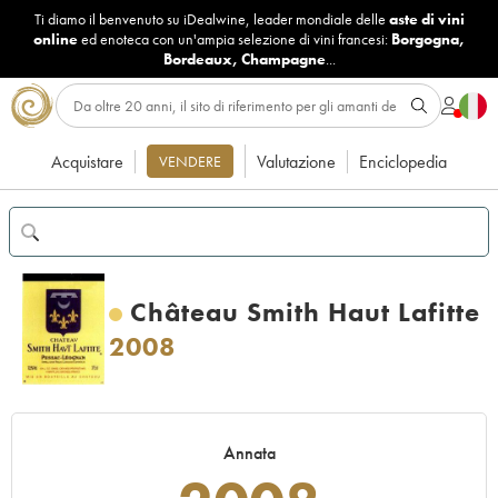
Ti diamo il benvenuto su iDealwine, leader mondiale delle
aste di vini
online
ed enoteca con un'ampia selezione di vini francesi:
Borgogna
,
Bordeaux
,
Champagne
...
Acquistare
Valutazione
Enciclopedia
VENDERE
Château Smith Haut Lafitte
2008
Annata