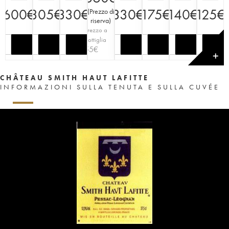
600
€
305
€
330
€
330
€
175
€
140
€
125
€
(
Prezzo di
riserva
)
Prezzo a
bottiglia
55
€
✕
CHÂTEAU SMITH HAUT LAFITTE
INFORMAZIONI SULLA TENUTA E SULLA CUVÉE