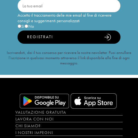
Accetto il tracciamento delle mie email al fine di ricevere
consigli e suggerimenti personalizzati
Sì
No
REGISTRATI
Iscrivendoti, dai il tuo consenso per ricevere le nostre newsletter. Puoi annullare
l’iscrizione in qualsiasi momento attraverso il link disponibile alla fine di ogni
messaggio.
VALUTAZIONE GRATUITA
LAVORA CON NOI
CHI SIAMO?
I NOSTRI IMPEGNI