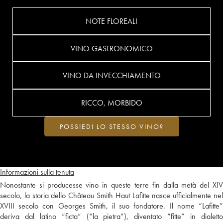
NOTE FLOREALI
VINO GASTRONOMICO
VINO DA INVECCHIAMENTO
RICCO, MORBIDO
POSSIEDI LO STESSO VINO?
Informazioni sulla tenuta
Nonostante si producesse vino in queste terre fin dalla metà del XIV
secolo, la storia dello Château Smith Haut Lafitte nasce ufficialmente nel
XVIII secolo con Georges Smith, il suo fondatore. Il nome “Lafitte”
deriva dal latino “ficta” (“la pietra”), diventato “fitte” in dialetto