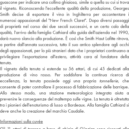
guascone per indicare una collina ghiaiosa, simile a quella su cui si trova
il vigneto. Riconoscendo l'eccellente qualità della produzione, Georges
Smith decise di esportare il vino in Inghilterra per accontentare i
numerosi appassionati del "New French Claret". Dopo diversi passaggi
di proprietà nel corso dei due secoli successivi, e un certo calo della
qualità, l'arrivo della famiglia Cathiard alla guida dell'azienda nel 1990,
darà nuovo slancio alla produzione. È così che Smith Haut Lafitte ritrova,
a partire dall'annata successiva, tutto il suo antico splendore agli occhi
degli appassionati, per lo più stranieri dato che i proprietari continuano a
privilegiare l’esportazione all'estero, attività cara al fondatore della
tenuta.
Il vigneto della tenuta si estende su 56 ettari, di cui 45 dedicati alla
produzione di vino rosso. Per soddisfare la continua ricerca di
eccellenza, la tenuta possiede oggi una propria
tonnellerie
, che
consente di poter controllare il processo di fabbricazione delle barrique.
Allo stesso modo, una stazione meteorologica integrata aiuta a
prevenire le conseguenze del maltempo sulle vigne. La tenuta è oltretutto
tra i pionieri dell'enoturismo di lusso a Bordeaux. Alla famiglia Cathiard si
deve anche la creazione del marchio Caudalie.
Informazioni sulla cuvée
Gli 11 ettari di terreno a base di ghiaia di Günzian sono riservati alla