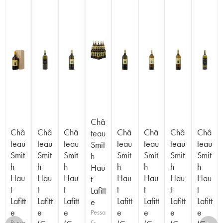
Châ
Châ
Châ
Châ
Châ
Châ
Châ
Châ
teau
teau
teau
teau
teau
teau
teau
teau
Smit
Smit
Smit
Smit
Smit
Smit
Smit
Smit
h
h
h
h
h
h
h
h
Hau
Hau
Hau
Hau
Hau
Hau
Hau
Hau
t
t
t
t
t
t
t
t
Lafitt
Lafitt
Lafitt
Lafitt
Lafitt
Lafitt
Lafitt
Lafitt
e
e
e
e
e
e
e
e
Pessa
c-
Pessa