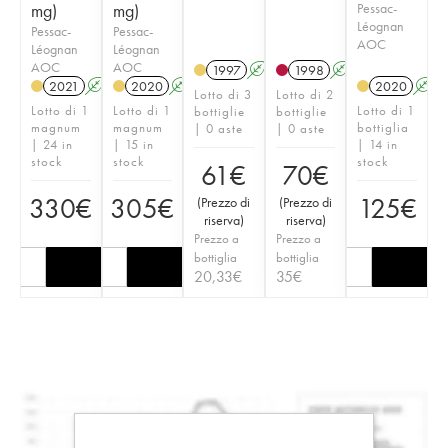
mg)
mg)
Pessac-
Léognan
Pessac-
Pessac-
AOC
Léognan
Léognan
AOC
AOC
1997
A
1998
A
2021
A
T
2020
A
T
2020
A
Lotto di 3
Lotto di 2
Lotto di 1
Lotto di 1
Lotto di 1
bottiglie
bottiglie
magnum
magnum
bottiglia
| 0 aste
| 0 aste
| 24 in
| 15 in
| 14 in
stock
stock
stock
61
€
70
€
330
€
305
€
125
€
(
Prezzo di
(
Prezzo di
riserva
)
riserva
)
Prezzo a
Prezzo a
bottiglia
bottiglia
20,33
€
35
€