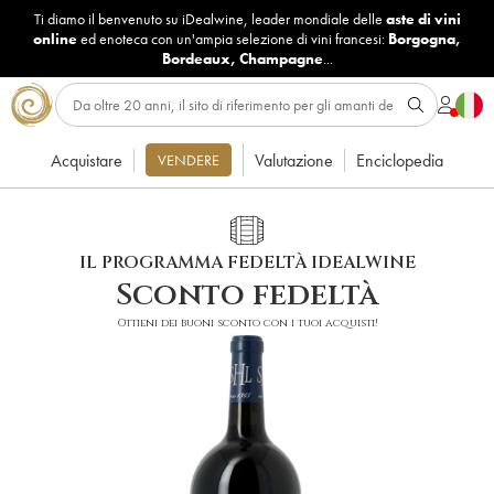
Ti diamo il benvenuto su iDealwine, leader mondiale delle
aste di vini
online
ed enoteca con un'ampia selezione di vini francesi:
Borgogna
,
Bordeaux
,
Champagne
...
Acquistare
Valutazione
Enciclopedia
VENDERE
IL PROGRAMMA FEDELTÀ IDEALWINE
Sconto fedeltà
Ottieni dei buoni sconto con i tuoi acquisti!