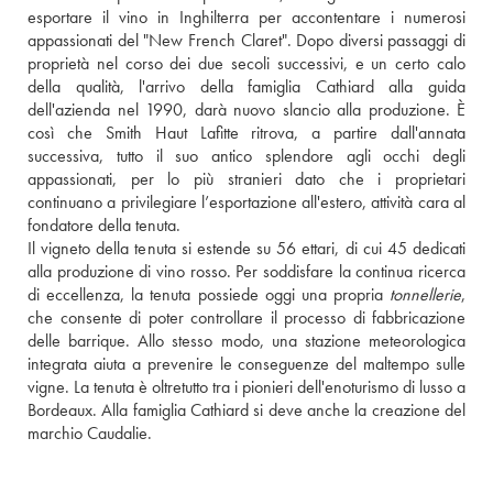
esportare il vino in Inghilterra per accontentare i numerosi 
appassionati del "New French Claret". Dopo diversi passaggi di 
proprietà nel corso dei due secoli successivi, e un certo calo 
della qualità, l'arrivo della famiglia Cathiard alla guida 
dell'azienda nel 1990, darà nuovo slancio alla produzione. È 
così che Smith Haut Lafitte ritrova, a partire dall'annata 
successiva, tutto il suo antico splendore agli occhi degli 
appassionati, per lo più stranieri dato che i proprietari 
continuano a privilegiare l’esportazione all'estero, attività cara al 
fondatore della tenuta. 
Il vigneto della tenuta si estende su 56 ettari, di cui 45 dedicati 
alla produzione di vino rosso. Per soddisfare la continua ricerca 
di eccellenza, la tenuta possiede oggi una propria 
tonnellerie
, 
che consente di poter controllare il processo di fabbricazione 
delle barrique. Allo stesso modo, una stazione meteorologica 
integrata aiuta a prevenire le conseguenze del maltempo sulle 
vigne. La tenuta è oltretutto tra i pionieri dell'enoturismo di lusso a 
Bordeaux. Alla famiglia Cathiard si deve anche la creazione del 
marchio Caudalie.