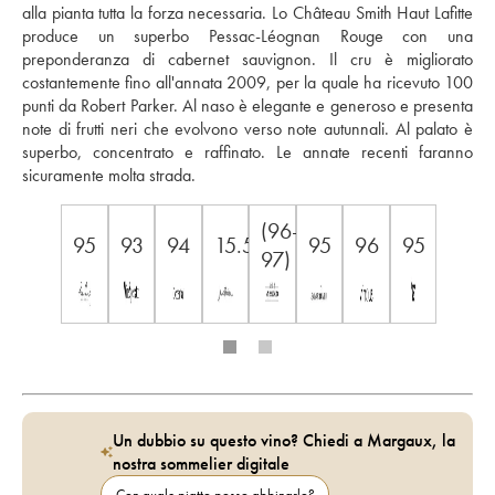
alla pianta tutta la forza necessaria. Lo Château Smith Haut Lafitte 
produce un superbo Pessac-Léognan Rouge con una 
preponderanza di cabernet sauvignon. Il cru è migliorato 
costantemente fino all'annata 2009, per la quale ha ricevuto 100 
punti da Robert Parker. Al naso è elegante e generoso e presenta 
note di frutti neri che evolvono verso note autunnali. Al palato è 
superbo, concentrato e raffinato. Le annate recenti faranno 
sicuramente molta strada.
(96-
95
93
94
15.5
95
96
95
97)
Un dubbio su questo vino? Chiedi a Margaux, la
nostra sommelier digitale
Con quale piatto posso abbinarlo?