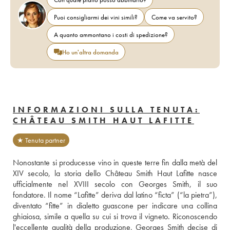
Puoi consigliarmi dei vini simili?
Come va servito?
A quanto ammontano i costi di spedizione?
Ho un'altra domanda
INFORMAZIONI SULLA TENUTA:
CHÂTEAU SMITH HAUT LAFITTE
★ Tenuta partner
Nonostante si producesse vino in queste terre fin dalla metà del 
XIV secolo, la storia dello Château Smith Haut Lafitte nasce 
ufficialmente nel XVIII secolo con Georges Smith, il suo 
fondatore. Il nome “Lafitte” deriva dal latino “ficta” (“la pietra”), 
diventato “fitte” in dialetto guascone per indicare una collina 
ghiaiosa, simile a quella su cui si trova il vigneto. Riconoscendo 
l'eccellente qualità della produzione, Georges Smith decise di 