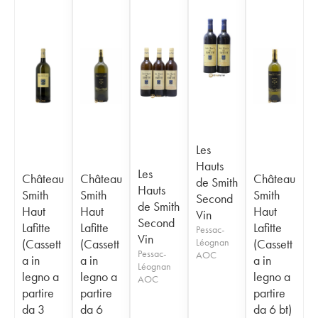
Les
Hauts
Les
Château
Château
Château
de Smith
Hauts
Smith
Smith
Smith
Second
de Smith
Haut
Haut
Haut
Vin
Second
Lafitte
Lafitte
Lafitte
Pessac-
Vin
(Cassett
(Cassett
Léognan
(Cassett
Pessac-
AOC
a in
a in
a in
Léognan
legno a
legno a
legno a
AOC
partire
partire
partire
da 3
da 6
da 6 bt)