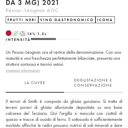
DA 3 MG) 2021
Pessac-Léognan AOC
FRUTTI NERI
VINO GASTRONOMICO
ICONA
A
T
14
%
1.5
L
INTENSITÀ
Un Pessac-Léognan ora al vertice della denominazione. Con una
maturità e una freschezza perfettamente bilanciate, presenta una
struttura sontuosa e tannini setosi.
Maggiori informazioni
DEGUSTAZIONE E
LA CUVÉE
CONSERVAZIONE
Il terroir di Smith è composto da ghiaia gunziana. Si tratta di 
terreni poveri di ghiaia alluvionale depositata su una base 
calcarea del Terziario. Qui l'argilla si mescola con ciottoli di 
quarzo e tracce di ossido di ferro. Il sottosuolo è sufficientemente 
morbido affinché le radici possano nutrirsi di sali minerali e dare 