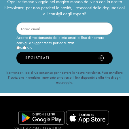
Ogni settimana viaggia nel magico mondo del vino con la nostra
Newsletter, per non perderti le novità, i resoconti delle degustazioni
e i consigli degli esperti!
Accetto il tracciamento delle mie email al fine di ricevere
consigli e suggerimenti personalizzati
Sì
No
REGISTRATI
Iscrivendoti, dai il tuo consenso per ricevere le nostre newsletter. Puoi annullare
l’iscrizione in qualsiasi momento attraverso il link disponibile alla fine di ogni
messaggio.
VALUTAZIONE GRATUITA