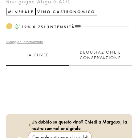
Bourgogne Aligoté AOC
MINERALE
VINO GASTRONOMICO
A
12
%
0.75
L
INTENSITÀ
Maggiori informazioni
DEGUSTAZIONE E
LA CUVÉE
CONSERVAZIONE
Un dubbio su questo vino? Chiedi a Margaux, la
nostra sommelier digitale
Con quale piatto posso abbinarlo?