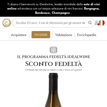
Ti diamo il benvenuto su iDealwine, leader mondiale delle
aste di vini
online
ed enoteca con un'ampia selezione di vini francesi:
Borgogna
,
Bordeaux
,
Champagne
...
Acquistare
Valutazione
Enciclopedia
VENDERE
IL PROGRAMMA FEDELTÀ IDEALWINE
Sconto fedeltà
Ottieni dei buoni sconto con i tuoi acquisti!