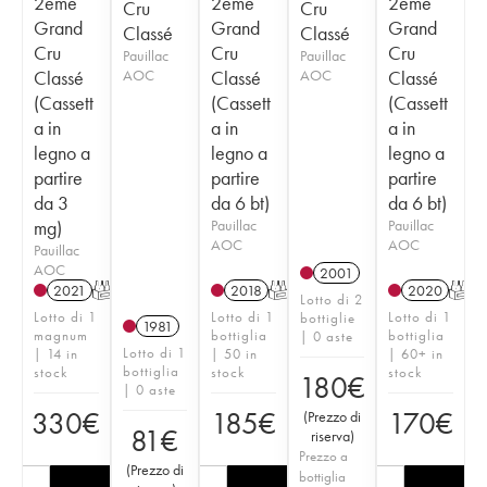
2ème
2ème
2ème
Cru
Cru
Grand
Grand
Grand
Classé
Classé
Cru
Cru
Cru
Pauillac
Pauillac
Classé
AOC
Classé
AOC
Classé
(Cassett
(Cassett
(Cassett
a in
a in
a in
legno a
legno a
legno a
partire
partire
partire
da 3
da 6 bt)
da 6 bt)
mg)
Pauillac
Pauillac
AOC
AOC
Pauillac
AOC
2001
2021
T
2018
T
2020
T
Lotto di 2
Lotto di 1
Lotto di 1
Lotto di 1
bottiglie
1981
magnum
bottiglia
bottiglia
| 0 aste
Lotto di 1
| 14 in
| 50 in
| 60+ in
bottiglia
stock
stock
stock
180
€
| 0 aste
330
€
185
€
170
€
(
Prezzo di
81
€
riserva
)
Prezzo a
(
Prezzo di
bottiglia