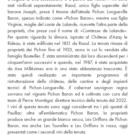
stati vinificati separatamente; Raoul, unico figlio superstite del 
barone Joseph, prese il timone dell’attuale Pichon Longueville 
Baron, spesso indicato come «Pichon Baron», mentre sua figlia 
Virginie, moglie del conte de Lalande, ricevette l'altra parte della 
proprietà, che prese così il nome di: «Comtesse de Lalande». 
Per quanto riguarda la dimora, ispirata al Château d'Azay le 
Rideau, è stata edificata nel 1851 da Raoul. La tenuta rimase di 
proprietà dei Pichon fino al 1933, anno in cui fu venduta alla 
famiglia Bouteiller. È stata amministrata dai loro discendenti per i 
cinquant'anni successivi e quando, nel 1987, è stata acquistata 
da Axa Millésimes era in uno stato abbastanza trascurato. È 
stato quindi realizzato un importante programma di 
ristrutturazione dello château, delle cantine e degli impianti 
tecnici di Pichon-Longueville. Il cabernet sauvignon regna 
sovrano nel vigneto Pichon Baron ed è coltivato con cura dal 
team di Pierre Montégut, direttore tecnico della tenuta dal 2022. 
I vini di questa tenuta sono oggi considerati tra i più quotati di 
Pauillac: oltre all'emblematico Pichon Baron, la proprietà 
produce anche un grande bianco secco, Les Griffons de Pichon 
Baron, ma anche Les Tourelles e Les Griffons in rosso, oggi 
presentati come i secondi vini della tenuta. 