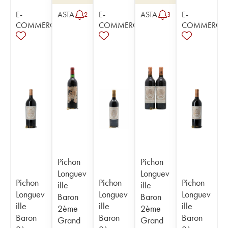
E-
ASTA
E-
ASTA
E-
2
3
COMMERCE
COMMERCE
COMMERCE
Pichon
Pichon
Longuev
Longuev
Pichon
Pichon
Pichon
ille
ille
Longuev
Longuev
Longuev
Baron
Baron
ille
ille
ille
2ème
2ème
Baron
Baron
Baron
Grand
Grand