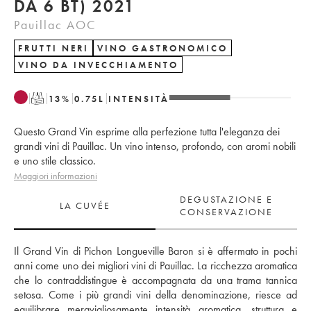
DA 6 BT) 2021
Pauillac AOC
FRUTTI NERI
VINO GASTRONOMICO
VINO DA INVECCHIAMENTO
T
13
%
0.75
L
INTENSITÀ
Questo Grand Vin esprime alla perfezione tutta l'eleganza dei
grandi vini di Pauillac. Un vino intenso, profondo, con aromi nobili
e uno stile classico.
Maggiori informazioni
DEGUSTAZIONE E
LA CUVÉE
CONSERVAZIONE
Il Grand Vin di Pichon Longueville Baron si è affermato in pochi 
anni come uno dei migliori vini di Pauillac. La ricchezza aromatica 
che lo contraddistingue è accompagnata da una trama tannica 
setosa. Come i più grandi vini della denominazione, riesce ad 
equilibrare meravigliosamente intensità aromatica, struttura e 