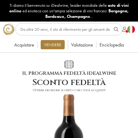
Ti diamo il benvenuto su iDealwine, leader mondiale delle
aste di vini
online
ed enoteca con un'ampia selezione di vini francesi:
Borgogna
,
Bordeaux
,
Champagne
...
Acquistare
Valutazione
Enciclopedia
VENDERE
IL PROGRAMMA FEDELTÀ IDEALWINE
Sconto fedeltà
Ottieni dei buoni sconto con i tuoi acquisti!