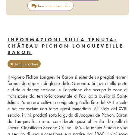
Ho un'altra domanda
INFORMAZIONI SULLA TENUTA:
CHÂTEAU PICHON LONGUEVEILLE
BARON
★ Tenuta partner
Il vigneto Pichon Longueville Baron si estende su pregiati terreni 
formati da depositi di ghiaie della Garonna. Si trova nella parte 
sud della denominazione, sull’altopiano che occupa la zona di 
transizione dal territorio comunale di Pauillac a quello di Saint-
Julien. L’area era coltivata a vigneto già alla fine del XVII secolo 
e ha conosciuto una fama quasi immediata. All'inizio del XVIII 
secolo, i vini, prodotti sotto la guida di Jacques de Pichon, Baron 
de Longueville, erano considerati quasi al livello di quelli di 
Latour. Classificata Second Cru nel 1855, la tenuta è stata divisa 
a seguito di una successione e a partire dal 1860, i vini sono 