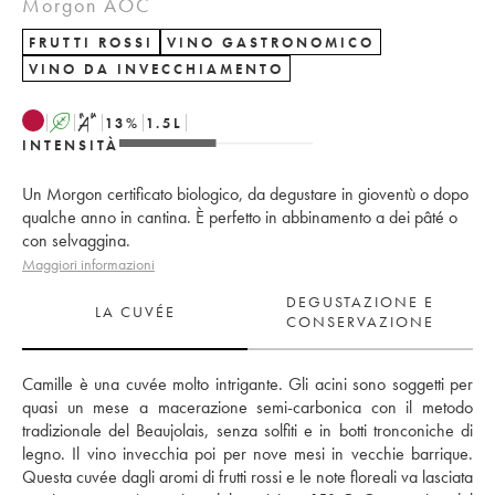
Morgon AOC
FRUTTI ROSSI
VINO GASTRONOMICO
VINO DA INVECCHIAMENTO
A
S
13
%
1.5
L
INTENSITÀ
Un Morgon certificato biologico, da degustare in gioventù o dopo
qualche anno in cantina. È perfetto in abbinamento a dei pâté o
con selvaggina.
Maggiori informazioni
DEGUSTAZIONE E
LA CUVÉE
CONSERVAZIONE
Camille è una cuvée molto intrigante. Gli acini sono soggetti per 
quasi un mese a macerazione semi-carbonica con il metodo 
tradizionale del Beaujolais, senza solfiti e in botti tronconiche di 
legno. Il vino invecchia poi per nove mesi in vecchie barrique. 
Questa cuvée dagli aromi di frutti rossi e le note floreali va lasciata 