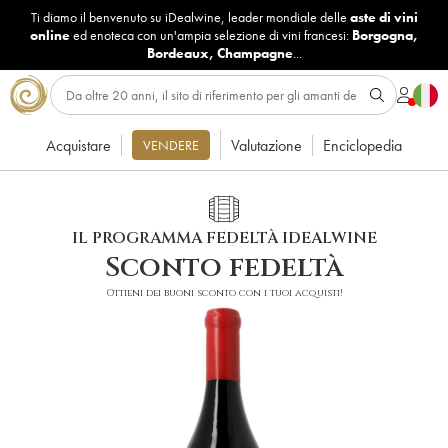
Ti diamo il benvenuto su iDealwine, leader mondiale delle
aste di vini
online
ed enoteca con un'ampia selezione di vini francesi:
Borgogna
,
Bordeaux
,
Champagne
...
Acquistare
Valutazione
Enciclopedia
VENDERE
IL PROGRAMMA FEDELTÀ IDEALWINE
Sconto fedeltà
Ottieni dei buoni sconto con i tuoi acquisti!