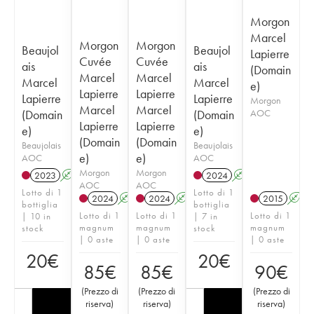
Morgon
Marcel
Morgon
Morgon
Beaujol
Beaujol
Lapierre
Cuvée
Cuvée
ais
ais
(Domain
Marcel
Marcel
Marcel
Marcel
e)
Lapierre
Lapierre
Lapierre
Lapierre
Morgon
Marcel
Marcel
(Domain
(Domain
AOC
Lapierre
Lapierre
e)
e)
(Domain
(Domain
Beaujolais
Beaujolais
e)
e)
AOC
AOC
Morgon
Morgon
2023
A
S
2024
A
S
AOC
AOC
Lotto di 1
Lotto di 1
2024
A
S
2024
A
S
2015
A
bottiglia
bottiglia
Lotto di 1
Lotto di 1
Lotto di 1
| 10 in
| 7 in
magnum
magnum
magnum
stock
stock
| 0 aste
| 0 aste
| 0 aste
20
€
20
€
85
€
85
€
90
€
(
Prezzo di
(
Prezzo di
(
Prezzo di
riserva
)
riserva
)
riserva
)