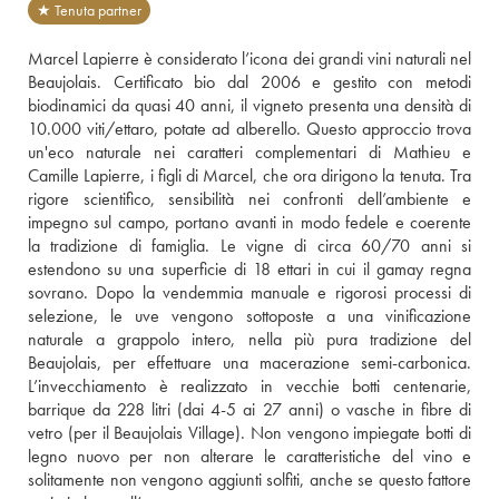
★ Tenuta partner
Marcel Lapierre è considerato l’icona dei grandi vini naturali nel 
Beaujolais. Certificato bio dal 2006 e gestito con metodi 
biodinamici da quasi 40 anni, il vigneto presenta una densità di 
10.000 viti/ettaro, potate ad alberello. Questo approccio trova 
un'eco naturale nei caratteri complementari di Mathieu e 
Camille Lapierre, i figli di Marcel, che ora dirigono la tenuta. Tra 
rigore scientifico, sensibilità nei confronti dell’ambiente e 
impegno sul campo, portano avanti in modo fedele e coerente 
la tradizione di famiglia. Le vigne di circa 60/70 anni si 
estendono su una superficie di 18 ettari in cui il gamay regna 
sovrano. Dopo la vendemmia manuale e rigorosi processi di 
selezione, le uve vengono sottoposte a una vinificazione 
naturale a grappolo intero, nella più pura tradizione del 
Beaujolais, per effettuare una macerazione semi-carbonica. 
L’invecchiamento è realizzato in vecchie botti centenarie, 
barrique da 228 litri (dai 4-5 ai 27 anni) o vasche in fibre di 
vetro (per il Beaujolais Village). Non vengono impiegate botti di 
legno nuovo per non alterare le caratteristiche del vino e 
solitamente non vengono aggiunti solfiti, anche se questo fattore 