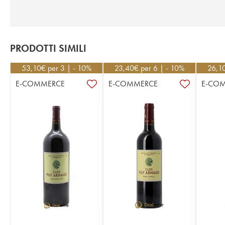
PRODOTTI SIMILI
53,10
€
per 3 | - 10%
23,40
€
per 6 | - 10%
26,1
E-COMMERCE
E-COMMERCE
E-CO