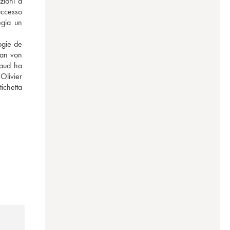
ioni a 
uccesso 
gia un 
gie de 
an von 
aud ha 
Olivier 
chetta 