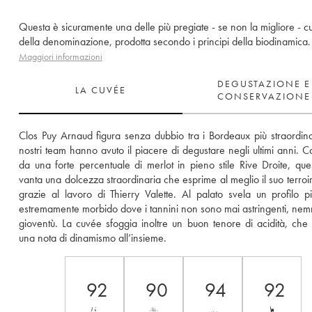
Questa è sicuramente una delle più pregiate - se non la migliore - 
della denominazione, prodotta secondo i principi della biodinamica.
Maggiori informazioni
DEGUSTAZIONE E
LA CUVÉE
CONSERVAZIONE
Clos Puy Arnaud figura senza dubbio tra i Bordeaux più straordinar
nostri team hanno avuto il piacere di degustare negli ultimi anni. C
da una forte percentuale di merlot in pieno stile Rive Droite, ques
vanta una dolcezza straordinaria che esprime al meglio il suo terroir
grazie al lavoro di Thierry Valette. Al palato svela un profilo p
estremamente morbido dove i tannini non sono mai astringenti, nem
gioventù. La cuvée sfoggia inoltre un buon tenore di acidità, che 
una nota di dinamismo all’insieme.
92
90
94
92