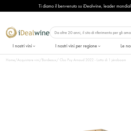
Ti diamo il benvenuto su iDealwine, leader mondia
I nostri vini
I nostri vini per regione
Le nos
Home
/
Acquistare vini
/
Bordeaux
/
Clos Puy Arnaud 2022 - Lotto di 1 jéroboam