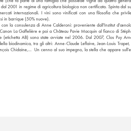
te (che fa parte di una famiglia che possiede vigne da quattro generaz
dal 2001 in regime di agricoltura biologica non certificata. Spinta dal s
ti internazionali. I vini sono vinificati con una filosofia che privile
si in barrique (50% nuove). 
con la consulenza di Anne Calderoni: proveniente dall'Institut d'œnolo
Canon La Gaffelière e poi a Château Pavie Macquin al fianco di Stéph
e (etichetta AB) sono state avviate nel 2006. Dal 2007, Clos Puy Arn
lla biodinamica, tra gli altri: Anne-Claude Leflaive, Jean-Louis Trapet, 
is Chidaine,...  Un cenno al suo impegno, la stella che appare sull'eti