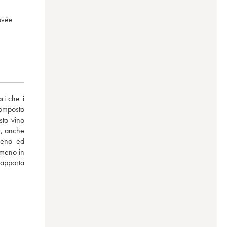
cuvée
i che i 
omposto 
to vino 
, anche 
ieno ed 
meno in 
apporta 