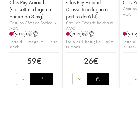
Clos Puy Arnaud
Clos Puy Arnaud
Clos P
(Cassetta in legno a
(Cassetta in legno a
Castillo
AOC
partire da 3 mg)
partire da 6 bt)
Castillon Côtes de Bordeaux
Castillon Côtes de Bordeaux
AOC
AOC
2020
A
T
2021
A
T
2019
Lotto di 1 magnum | 18 in
Lotto di 1 bottiglia | 60+
Lotto di
stock
in stock
in stock
59
€
26
€