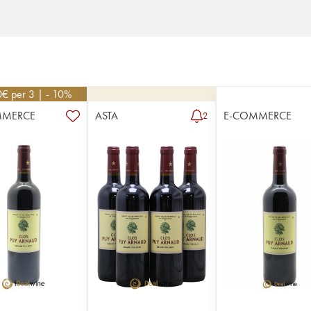
0
€
per 3 | - 10%
MMERCE
ASTA
E-COMMERCE
2