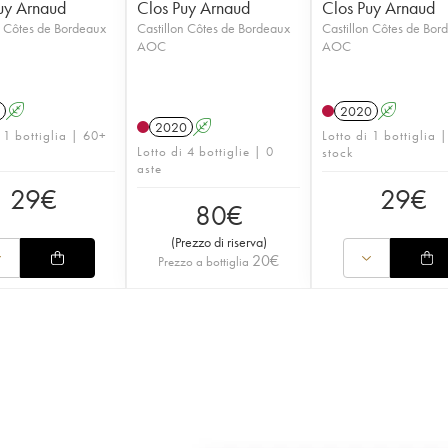
uy Arnaud
Clos Puy Arnaud
Clos Puy Arnaud
n Côtes de Bordeaux
Castillon Côtes de Bordeaux
Castillon Côtes de Bor
AOC
AOC
A
2020
A
2020
A
 1 bottiglia | 60+
Lotto di 1 bottiglia 
Lotto di 4 bottiglie | 0
stock
aste
29
€
29
€
80
€
(
Prezzo di riserva
)
20
€
Prezzo a bottiglia