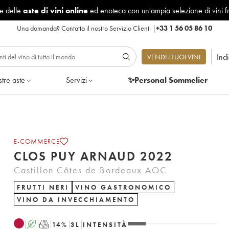
le delle
aste di vini online
ed enoteca con un'ampia selezione di vini f
Una domanda?
Contatta il nostro Servizio Clienti
|
+33 1 56 05 86 10
Ind
VENDI I TUOI VINI
tre aste
Servizi
✨Personal Sommelier
E-COMMERCE
CLOS PUY ARNAUD 2022
Castillon Côtes de Bordeaux AOC
FRUTTI NERI
VINO GASTRONOMICO
VINO DA INVECCHIAMENTO
A
T
14
%
3
L
INTENSITÀ