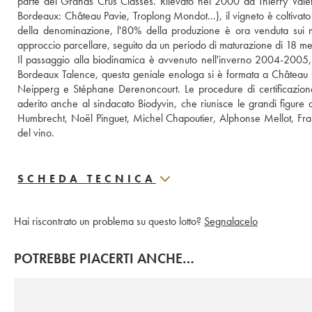
parte dei Grands Crus Classés. Rilevato nel 2000 da Thierry Valet
Bordeaux: Château Pavie, Troplong Mondot...), il vigneto è coltivato 
della denominazione, l'80% della produzione è ora venduta sui merca
approccio parcellare, seguito da un periodo di maturazione di 18 me
Il passaggio alla biodinamica è avvenuto nell'inverno 2004-2005, 
Bordeaux Talence, questa geniale enologa si è formata a Château 
Neipperg e Stéphane Derenoncourt. Le procedure di certificazion
aderito anche al sindacato Biodyvin, che riunisce le grandi figure de
Humbrecht, Noël Pinguet, Michel Chapoutier, Alphonse Mellot, Franço
del vino.
SCHEDA TECNICA
Hai riscontrato un problema su questo lotto?
Segnalacelo
POTREBBE PIACERTI ANCHE…