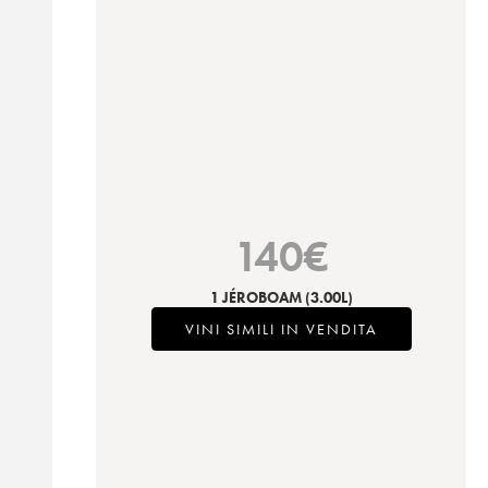
140
€
1 JÉROBOAM
(3.00L)
VINI SIMILI IN VENDITA