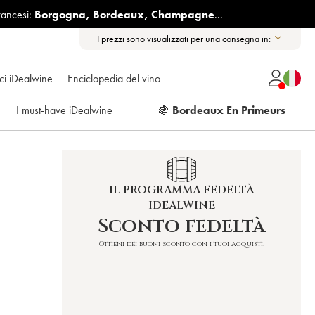
rancesi:
Borgogna
,
Bordeaux
,
Champagne
...
I prezzi sono visualizzati per una consegna in:
ici iDealwine
Enciclopedia del vino
I must-have iDealwine
🍇
Bordeaux En Primeurs
IL PROGRAMMA FEDELTÀ
IDEALWINE
Sconto fedeltà
Ottieni dei buoni sconto con i tuoi acquisti!