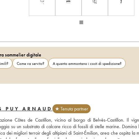
ra sommelier digitale
imili?
Come va servito?
A quanto ammontano i costi di spedizione?
S PUY ARNAUD
★ Tenuta partner
azione Côtes de Castillon, vicino al borgo di Belvès-Castillon. Il vign
ggia su un substrato di calcare ricco di fossili di stelle marine. Domina l
dei migliori terroir degli altipiani di Saint-Émilion, area che ospita la 