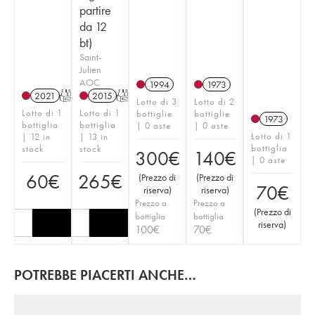
partire
da 12
bt)
Saint-
Julien
AOC
1994
1973
2021
T
2015
T
Lotto di 3
Lotto di 2
Lotto di 1
Lotto di 1
bottiglie
bottiglie
1973
bottiglia
bottiglia
| 0 aste
| 0 aste
Lotto di 1
| 12 in
| 13 in
bottiglia
stock
stock
300
€
140
€
| 0 aste
60
€
265
€
(
Prezzo di
(
Prezzo di
70
€
riserva
)
riserva
)
Prezzo a
Prezzo a
(
Prezzo di
bottiglia
bottiglia
riserva
)
100
€
70
€
POTREBBE PIACERTI ANCHE…