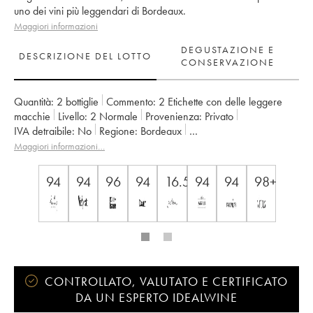
uno dei vini più leggendari di Bordeaux.
Maggiori informazioni
DEGUSTAZIONE E
DESCRIZIONE DEL LOTTO
CONSERVAZIONE
Quantità:
2 bottiglie
Commento:
2 Etichette con delle leggere
macchie
Livello:
2
Normale
Provenienza:
privato
IVA detraibile:
no
Regione:
Bordeaux
Denominazione:
Saint-Julien
Maggiori informazioni…
Classificazione:
2ème Grand Cru Classé
Proprietario:
SC du Ch. Léoville Las Cases (Consorts Delon)
94
94
96
94
16.5+
94
94
98+/100
CONTROLLATO, VALUTATO E CERTIFICATO
DA UN ESPERTO IDEALWINE