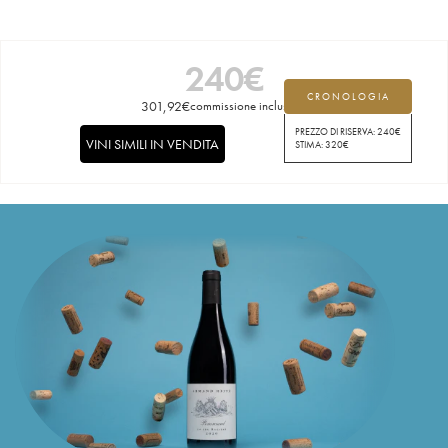
240
€
CRONOLOGIA
301,92
€
commissione inclusa
PREZZO DI RISERVA:
240
€
VINI SIMILI IN VENDITA
STIMA:
320
€