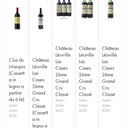
Château
Château
Château
Léoville
Léoville
Léoville
Clos du
Château
Las
Las
Las
Marquis
Léoville
Cases
Cases
Cases
(Cassett
Las
2ème
2ème
2ème
a in
Cases
Grand
Grand
Grand
legno a
2ème
Cru
Cru
Cru
partire
Grand
Classé
Classé
Classé
da 6 bt)
Cru
Saint-
Saint-
Saint-
Saint-
Classé
Julien
Julien
Julien
Julien
AOC
AOC
AOC
(Cassett
AOC
a in
legno a