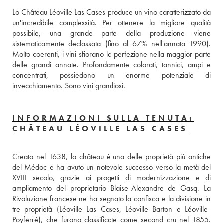
Lo Château Léoville Las Cases produce un vino caratterizzato da 
un'incredibile complessità. Per ottenere la migliore qualità 
possibile, una grande parte della produzione viene 
sistematicamente declassata (fino al 67% nell'annata 1990). 
Molto coerenti, i vini sfiorano la perfezione nella maggior parte 
delle grandi annate. Profondamente colorati, tannici, ampi e 
concentrati, possiedono un enorme potenziale di 
invecchiamento. Sono vini grandiosi.
INFORMAZIONI SULLA TENUTA:
CHÂTEAU LÉOVILLE LAS CASES
Creato nel 1638, lo château è una delle proprietà più antiche 
del Médoc e ha avuto un notevole successo verso la metà del 
XVIII secolo, grazie ai progetti di modernizzazione e di 
ampliamento del proprietario Blaise-Alexandre de Gasq. La 
Rivoluzione francese ne ha segnato la confisca e la divisione in 
tre proprietà (Léoville Las Cases, Léoville Barton e Léoville-
Poyferré), che furono classificate come second cru nel 1855. 