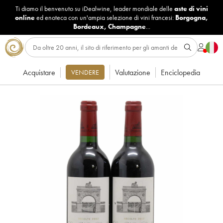
Ti diamo il benvenuto su iDealwine, leader mondiale delle
aste di vini
online
ed enoteca con un'ampia selezione di vini francesi:
Borgogna
,
Bordeaux
,
Champagne
...
Acquistare
Valutazione
Enciclopedia
VENDERE