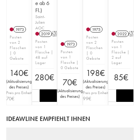
e ab 6
Fl.)
Saint-
Julien
AOC
1973
1975
2019
T
2022
T
Posten
Posten
Posten
Posten
von 2
von 2
1973
von 1
von 1
Flaschen
Flaschen
Posten
Flasche |
Flasche |
| 0
| 0
von 1
48 auf
2 auf
Gebote
Gebote
Flasche |
Lager
Lager
0 Gebote
140
€
198
€
280
€
85
€
70
€
(
Aktualisierung
(
Aktualisierung
des Preises
)
des Preises
)
(
Aktualisierung
Preis pro Einheit
Preis pro Einheit
des Preises
)
70
€
99
€
IDEAWLINE EMPFIEHLT IHNEN