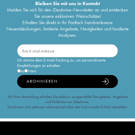
Bleiben Sie mit uns in Kontakt
Melden Sie sich für den iDealwine-Newsletter an und entdecken
Sie unsere exklusiven Weinschätze!
Erhalten Sie direkt in Ihr Postfach handverlesene
Neuentdeckungen, limitierte Angebote, Neuigkeiten und fundierte
Analysen.
Ich stimme dem E-Mail-Tracking zu, um personalisierte
Empfehlungen zu erhalten
Ja
Nein
ABONNIEREN
Mit Ihrer Anmeldung erhalten Sie exklusiv ausgewählte Neuigkeiten, Angebote
und Einblicke von iDealwine.
Sie können sich jederzeit unkompliziert über den Link in jeder E-Mail abmelden.