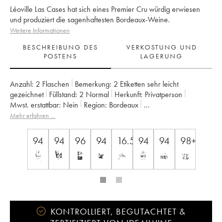
Léoville Las Cases hat sich eines Premier Cru würdig erwiesen
und produziert die sagenhaftesten Bordeaux-Weine.
Weitere Informationen
BESCHREIBUNG DES
VERKOSTUNG UND
POSTENS
LAGERUNG
Anzahl:
2 Flaschen
Bemerkung:
2 Etiketten sehr leicht
gezeichnet
Füllstand:
2
Normal
Herkunft:
privatperson
Mwst. erstattbar:
nein
Region:
Bordeaux
Appellation:
Saint-Julien
Klassifizierung:
2ème Grand Cru Classé
Mehr erfahren …
Eigentümer:
SC du Ch. Léoville Las Cases (Consorts Delon)
94
94
96
94
16.5+
94
94
98+/100
KONTROLLIERT, BEGUTACHTET &