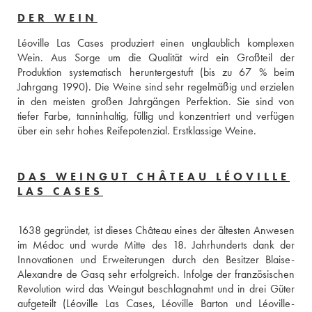
DER WEIN
Léoville Las Cases produziert einen unglaublich komplexen 
Wein. Aus Sorge um die Qualität wird ein Großteil der 
Produktion systematisch heruntergestuft (bis zu 67 % beim 
Jahrgang 1990). Die Weine sind sehr regelmäßig und erzielen 
in den meisten großen Jahrgängen Perfektion. Sie sind von 
tiefer Farbe, tanninhaltig, füllig und konzentriert und verfügen 
über ein sehr hohes Reifepotenzial. Erstklassige Weine.
DAS WEINGUT CHÂTEAU LÉOVILLE
LAS CASES
1638 gegründet, ist dieses Château eines der ältesten Anwesen 
im Médoc und wurde Mitte des 18. Jahrhunderts dank der 
Innovationen und Erweiterungen durch den Besitzer Blaise-
Alexandre de Gasq sehr erfolgreich. Infolge der französischen 
Revolution wird das Weingut beschlagnahmt und in drei Güter 
aufgeteilt (Léoville Las Cases, Léoville Barton und Léoville-