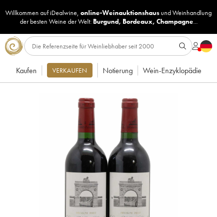
Willkommen auf iDealwine,
online-Weinauktionshaus
und
Weinhandlung
der besten Weine der Welt:
Burgund
,
Bordeaux
,
Champagne
...
Kaufen
Notierung
Wein-Enzyklopädie
VERKAUFEN