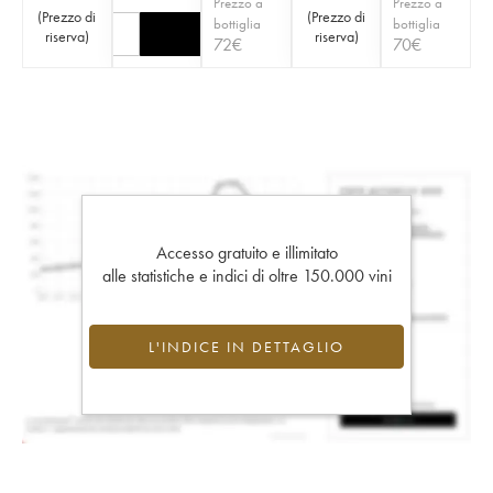
Prezzo a
Prezzo a
(
Prezzo di
(
Prezzo di
bottiglia
bottiglia
riserva
)
riserva
)
72
€
70
€
Accesso gratuito e illimitato
alle statistiche e indici di oltre 150.000 vini
L'INDICE IN DETTAGLIO