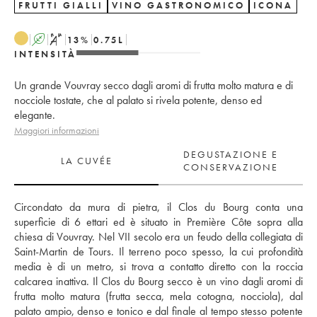
FRUTTI GIALLI
VINO GASTRONOMICO
ICONA
A
S
13
%
0.75
L
INTENSITÀ
Un grande Vouvray secco dagli aromi di frutta molto matura e di
nocciole tostate, che al palato si rivela potente, denso ed
elegante.
Maggiori informazioni
DEGUSTAZIONE E
LA CUVÉE
CONSERVAZIONE
Circondato da mura di pietra, il Clos du Bourg conta una 
superficie di 6 ettari ed è situato in Première Côte sopra alla 
chiesa di Vouvray. Nel VII secolo era un feudo della collegiata di 
Saint-Martin de Tours. Il terreno poco spesso, la cui profondità 
media è di un metro, si trova a contatto diretto con la roccia 
calcarea inattiva. Il Clos du Bourg secco è un vino dagli aromi di 
frutta molto matura (frutta secca, mela cotogna, nocciola), dal 
palato ampio, denso e tonico e dal finale al tempo stesso potente 