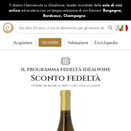
Ti diamo il benvenuto su iDealwine, leader mondiale delle
aste di vini
online
ed enoteca con un'ampia selezione di vini francesi:
Borgogna
,
Bordeaux
,
Champagne
...
Acquistare
Valutazione
Enciclopedia
VENDERE
IL PROGRAMMA FEDELTÀ IDEALWINE
Sconto fedeltà
Ottieni dei buoni sconto con i tuoi acquisti!