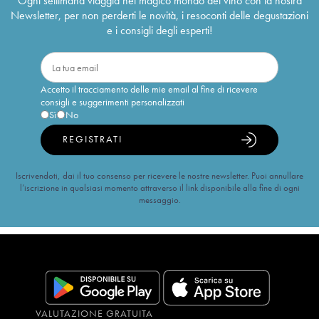
Ogni settimana viaggia nel magico mondo del vino con la nostra
Newsletter, per non perderti le novità, i resoconti delle degustazioni
e i consigli degli esperti!
Accetto il tracciamento delle mie email al fine di ricevere
consigli e suggerimenti personalizzati
Sì
No
REGISTRATI
Iscrivendoti, dai il tuo consenso per ricevere le nostre newsletter. Puoi annullare
l’iscrizione in qualsiasi momento attraverso il link disponibile alla fine di ogni
messaggio.
VALUTAZIONE GRATUITA