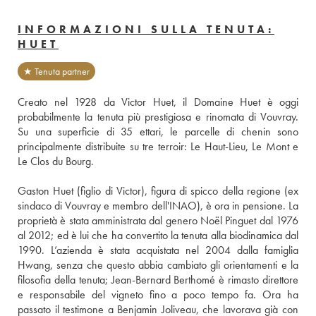
INFORMAZIONI SULLA TENUTA:
HUET
★ Tenuta partner
Creato nel 1928 da Victor Huet, il Domaine Huet è oggi 
probabilmente la tenuta più prestigiosa e rinomata di Vouvray. 
Su una superficie di 35 ettari, le parcelle di chenin sono 
principalmente distribuite su tre terroir: Le Haut-Lieu, Le Mont e 
Le Clos du Bourg. 
Gaston Huet (figlio di Victor), figura di spicco della regione (ex 
sindaco di Vouvray e membro dell'INAO), è ora in pensione. La 
proprietà è stata amministrata dal genero Noël Pinguet dal 1976 
al 2012; ed è lui che ha convertito la tenuta alla biodinamica dal 
1990. L’azienda è stata acquistata nel 2004 dalla famiglia 
Hwang, senza che questo abbia cambiato gli orientamenti e la 
filosofia della tenuta; Jean-Bernard Berthomé è rimasto direttore 
e responsabile del vigneto fino a poco tempo fa. Ora ha 
passato il testimone a Benjamin Joliveau, che lavorava già con 