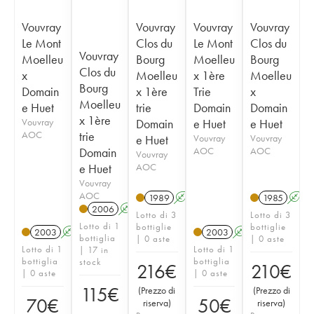
Vouvray
Vouvray
Vouvray
Vouvray
Le Mont
Clos du
Le Mont
Clos du
Vouvray
Moelleu
Bourg
Moelleu
Bourg
Clos du
x
Moelleu
x 1ère
Moelleu
Bourg
Domain
x 1ère
Trie
x
Moelleu
e Huet
trie
Domain
Domain
x 1ère
Vouvray
Domain
e Huet
e Huet
AOC
trie
e Huet
Vouvray
Vouvray
Domain
AOC
AOC
Vouvray
e Huet
AOC
Vouvray
AOC
1989
A
S
1985
A
2006
A
S
Lotto di 3
Lotto di 3
Lotto di 1
bottiglie
bottiglie
2003
A
S
2003
A
S
bottiglia
| 0 aste
| 0 aste
Lotto di 1
Lotto di 1
| 17 in
bottiglia
bottiglia
stock
216
€
210
€
| 0 aste
| 0 aste
115
€
(
Prezzo di
(
Prezzo di
70
€
50
€
riserva
)
riserva
)