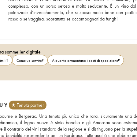
complesso, con un sorso setoso e molto seducente. È un vino dal
potenziale d’invecchiamento, che si sposa molto bene con piatti d
rossa o selvaggina, soprattutto se accompagnati da funghi.
ra sommelier digitale
imili?
Come va servito?
A quanto ammontano i costi di spedizione?
PUY
★ Tenuta partner
ibourne e Bergerac. Una tenuta più unica che rara, sicuramente una del
iodinamica, il legno nuovo è stato bandito e gli Amoreau sono estrem
e il contrario dei vini standard della regione e si distinguono per la stupe
una bevibilità sorprendente per un Bordeaux. Tutte qualità che ebbero una