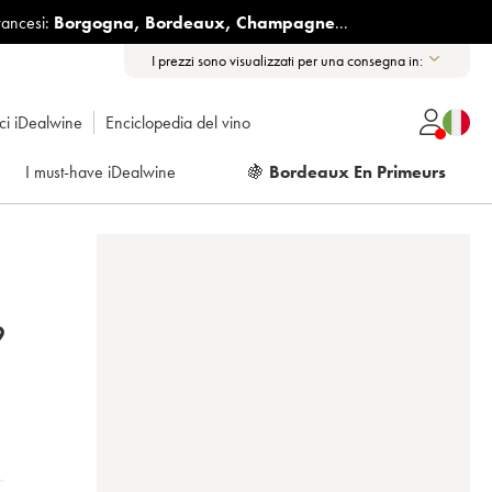
rancesi:
Borgogna
,
Bordeaux
,
Champagne
...
I prezzi sono visualizzati per una consegna in:
ici iDealwine
Enciclopedia del vino
I must-have iDealwine
🍇
Bordeaux En Primeurs
9