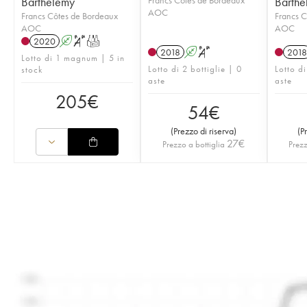
Barthélemy
Barthé
AOC
Francs Côtes de Bordeaux
Francs C
AOC
AOC
2020
A
S
T
2018
A
S
2018
Lotto di 1 magnum | 5 in
Lotto di 2 bottiglie | 0
Lotto di
stock
aste
aste
205
€
54
€
(
Prezzo di riserva
)
(
P
27
€
Prezzo a bottiglia
Prezz