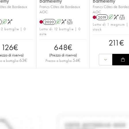
lemy
Barthélemy
Barthélemy
ôtes de Bordeaux
Francs Côtes de Bordeaux
Francs Côtes de Borde
AOC
AOC
2019
A
S
T
A
S
2020
A
S
T
Lotto di 1 magnum |
 2 bottiglie | 0
Lotto di 12 bottiglie | 0
stock
aste
211
€
126
€
648
€
rezzo di riserva
)
(
Prezzo di riserva
)
63
€
54
€
o a bottiglia
Prezzo a bottiglia