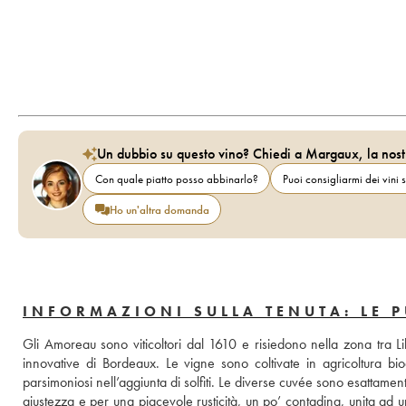
Un dubbio su questo vino? Chiedi a Margaux, la nost
Con quale piatto posso abbinarlo?
Puoi consigliarmi dei vini s
Ho un'altra domanda
INFORMAZIONI SULLA TENUTA: LE 
Gli Amoreau sono viticoltori dal 1610 e risiedono nella zona tra L
innovative di Bordeaux. Le vigne sono coltivate in agricoltura b
parsimoniosi nell’aggiunta di solfiti. Le diverse cuvée sono esattament
giustezza e per una piacevole rusticità, un po’ contadina, unita ad 