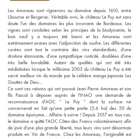
Les Amoreau sont vignerons au domaine depuis 1610, entre 
Libourne et Bergerac. Véritable ovni, le château Le Puy est sans 
doute l'un des domaines les plus innovants de Bordeaux. Les 
vignes sont conduites selon les principes de la biodynamie, le 
bois neuf y a toujours été banni et les Amoreau sont 
extrêmement avares avec l’adjonction de soufre. Les différentes 
cuvées sont tout le contraire des vins standardisés, d'une 
droiture étonnante, d'une sympathique rusticité, doublées d'une 
très belle buvabilité. Autant de qualités qui ont été très 
médiatisées lorsque le millésime 2003 du château Le Puy a été 
sacré meilleur vin du monde par le célèbre manga japonais Les 
Gouttes de Dieu… 
Ce sont ces raisons qui ont poussé Jean-Pierre Amoreau et son 
fils Pascal à déposer auprès de l'INAO une demande de 
reconnaissance d'AOC “ Le Puy ” dont la surface ne 
concernerait en fait qu'une petite partie (5,6 ha) des 50 du 
domaine éponyme… Affaire à suivre ! Depuis 2017 en tous cas, 
le domaine a quitté l'AOC Côtes des Francs volontairement, afin 
de jouir d'une plus grande liberté, tous leurs vins sont désormais 
produits en Vin de France. Chez les Amoreau, l'originalité est 