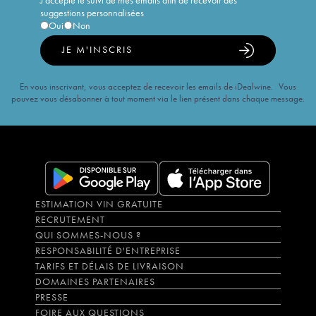
J'accepte le suivi de mes emails afin de recevoir des
suggestions personnalisées
Oui
Non
JE M'INSCRIS
En vous inscrivant, vous acceptez de recevoir les emails de iDealwine. Vous
pouvez vous désabonner à tout moment via le lien présent dans chaque message.
ESTIMATION VIN GRATUITE
RECRUTEMENT
QUI SOMMES-NOUS ?
RESPONSABILITÉ D'ENTREPRISE
TARIFS ET DÉLAIS DE LIVRAISON
DOMAINES PARTENAIRES
PRESSE
FOIRE AUX QUESTIONS