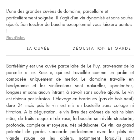
L'une des grandes cuvées du domaine, parcellaire et
particulièrement soignée. Il s'agit d'un vin dynamisé et sans soufre
ajouté. Son toucher de bouche exceptionnel vous laissera pantois
!
Plus d'infos
LA CUVÉE
DÉGUSTATION ET GARDE
Barthélémy est une cuvée parcellaire de Le Puy, provenant de la 
parcelle « Les Rocs », qui est travaillée comme un jardin et 
composée uniquement de merlot. Le domaine travaille en 
biodynamie et les vinifications sont naturelles, spontanées, 
longues et sans aucun intrant, à savoir sans soufre ajouté. Le vin 
est obtenu par infusion. L'élevage en barriques (pas de bois neuf) 
dure 24 mois puis le vin est mis en bouteille sans collage ni 
filtration. A la dégustation, le vin livre des arômes de raisins bien 
mûrs, de fruits rouges et de rose, la bouche se révèle structurée, 
profonde, complexe et soyeuse, très séduisante. Ce vin, au grand 
potentiel de garde, s'accorde parfaitement avec les plats de 
viande rouge ou les gibiers, notamment lorsqu'ils sont 