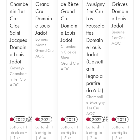
Chambe
Grand
de Bèze
Musigny
Grèves
rtin 1er
Cru
Grand
1er Cru
Domain
Cru
Domain
Cru
Les
e Louis
Clos
e Louis
Domain
Feusselo
Jadot
Saint
Jadot
e Louis
ttes
Beaune
1er Cru
Jacques
Bonnes-
Jadot
Domain
AOC
Mares
Domain
Chamberti
e Louis
Grand Cru
n Clos de
e Louis
Jadot
AOC
Bèze
Jadot
(Cassett
Grand Cru
Gevrey-
a in
AOC
Chamberti
legno a
n 1er Cru
partire
AOC
da 6 bt)
Chamboll
e-Musigny
1er Cru
AOC
2022
T
2021
2021
2022
T
2021
Lotto di 1
Lotto di 1
Lotto di 1
Lotto di 1
Lotto di 1
jéroboam
bottiglia
bottiglia
bottiglia
bottiglia
| 1 in
| 6 in
| 5 in
| 2 in
| 3 in