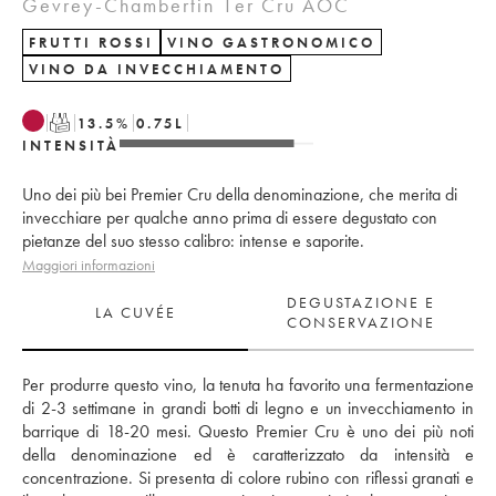
Gevrey-Chambertin 1er Cru AOC
FRUTTI ROSSI
VINO GASTRONOMICO
VINO DA INVECCHIAMENTO
T
13.5
%
0.75
L
INTENSITÀ
Uno dei più bei Premier Cru della denominazione, che merita di
invecchiare per qualche anno prima di essere degustato con
pietanze del suo stesso calibro: intense e saporite.
Maggiori informazioni
DEGUSTAZIONE E
LA CUVÉE
CONSERVAZIONE
Per produrre questo vino, la tenuta ha favorito una fermentazione 
di 2-3 settimane in grandi botti di legno e un invecchiamento in 
barrique di 18-20 mesi. Questo Premier Cru è uno dei più noti 
della denominazione ed è caratterizzato da intensità e 
concentrazione. Si presenta di colore rubino con riflessi granati e 