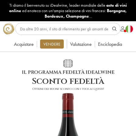
Ti diamo il benvenuto su iDealwine, leader mondiale delle
aste di vini
online
ed enoteca con un'ampia selezione di vini francesi:
Borgogna
,
Bordeaux
,
Champagne
...
Acquistare
Valutazione
Enciclopedia
VENDERE
IL PROGRAMMA FEDELTÀ IDEALWINE
Sconto fedeltà
Ottieni dei buoni sconto con i tuoi acquisti!