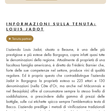
INFORMAZIONI SULLA TENUTA:
LOUIS JADOT
★ Tenuta partner
L’azienda Louis Jadot, situata a Beaune, è una delle più 
prestigiose e più estese della Borgogna, copre infatti quasi tutte 
le denominazioni della regione. Attualmente di proprietà di una 
facoltosa famiglia americana, è diretta da Frédéric Barnier che, 
forte delle sue competenze nel settore, produce vini di qualità 
regolare. Ed è proprio questo che contraddistingue l’azienda 
Jadot in Borgogna: la proprietà estesa su 225 ettari e 130 
denominazioni (nella Côte d’Or, ma anche nel Mâconnais e 
nel Beaujolais) offre al consumatore sempre lo stesso livello di 
soddisfazione, a prescindere dalla gamma di prezzi delle 
bottiglie, sulle cui etichette spicca sempre l’emblematica testa di 
Bacco. L’azienda predilige i metodi di vinificazione tradizionali 