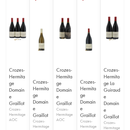
Crozes-
Crozes-
Crozes-
Hermita
Hermita
Hermita
Crozes-
Crozes-
ge
ge
ge La
Hermita
Hermita
Domain
Domain
Guiraud
ge
ge
e
e
e
Domain
Domain
Graillot
Graillot
Domain
e
e
Crozes-
Crozes-
e
Hermitage
Graillot
Hermitage
Graillot
Graillot
AOC
AOC
Crozes-
Crozes-
Crozes-
Hermitage
Hermitage
Hermitage