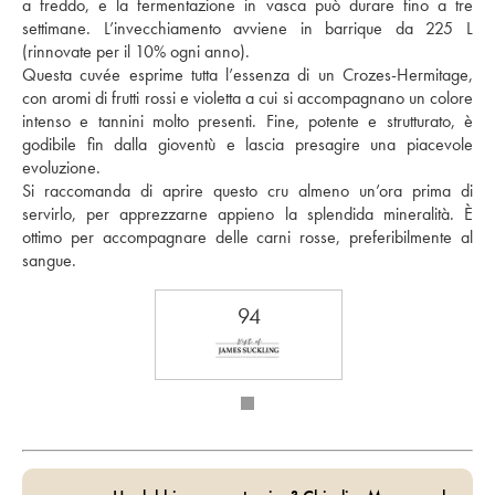
a freddo, e la fermentazione in vasca può durare fino a tre 
settimane. L’invecchiamento avviene in barrique da 225 L 
(rinnovate per il 10% ogni anno). 
Questa cuvée esprime tutta l’essenza di un Crozes-Hermitage, 
con aromi di frutti rossi e violetta a cui si accompagnano un colore 
intenso e tannini molto presenti. Fine, potente e strutturato, è 
godibile fin dalla gioventù e lascia presagire una piacevole 
evoluzione. 
Si raccomanda di aprire questo cru almeno un’ora prima di 
servirlo, per apprezzarne appieno la splendida mineralità. È 
ottimo per accompagnare delle carni rosse, preferibilmente al 
sangue.
94