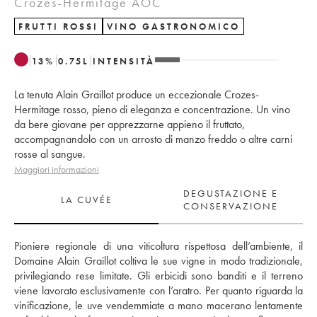
Crozes-Hermitage AOC
FRUTTI ROSSI
VINO GASTRONOMICO
13
%
0.75
L
INTENSITÀ
La tenuta Alain Graillot produce un eccezionale Crozes-
Hermitage rosso, pieno di eleganza e concentrazione. Un vino
da bere giovane per apprezzarne appieno il fruttato,
accompagnandolo con un arrosto di manzo freddo o altre carni
rosse al sangue.
Maggiori informazioni
DEGUSTAZIONE E
LA CUVÉE
CONSERVAZIONE
Pioniere regionale di una viticoltura rispettosa dell’ambiente, il 
Domaine Alain Graillot coltiva le sue vigne in modo tradizionale, 
privilegiando rese limitate. Gli erbicidi sono banditi e il terreno 
viene lavorato esclusivamente con l’aratro. Per quanto riguarda la 
vinificazione, le uve vendemmiate a mano macerano lentamente 