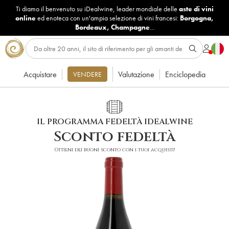
Ti diamo il benvenuto su iDealwine, leader mondiale delle
aste di vini
online
ed enoteca con un'ampia selezione di vini francesi:
Borgogna
,
Bordeaux
,
Champagne
...
Acquistare
Valutazione
Enciclopedia
VENDERE
IL PROGRAMMA FEDELTÀ IDEALWINE
Sconto fedeltà
Ottieni dei buoni sconto con i tuoi acquisti!