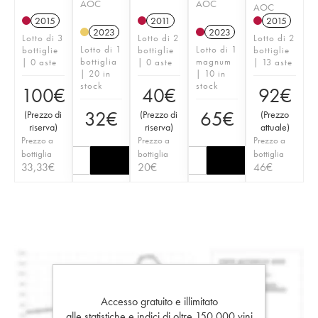
AOC
AOC
AOC
2015
2011
2015
2023
2023
Lotto di 3
Lotto di 2
Lotto di 2
Lotto di 1
Lotto di 1
bottiglie
bottiglie
bottiglie
bottiglia
magnum
| 0 aste
| 0 aste
| 13 aste
| 20 in
| 10 in
stock
stock
100
€
40
€
92
€
32
€
65
€
(
Prezzo di
(
Prezzo di
(
Prezzo
riserva
)
riserva
)
attuale
)
Prezzo a
Prezzo a
Prezzo a
bottiglia
bottiglia
bottiglia
33,33
€
20
€
46
€
Accesso gratuito e illimitato
alle statistiche e indici di oltre 150.000 vini