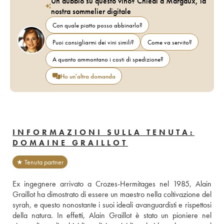
Un dubbio su questo vino? Chiedi a Margaux, la
nostra sommelier digitale
Con quale piatto posso abbinarlo?
Puoi consigliarmi dei vini simili?
Come va servito?
A quanto ammontano i costi di spedizione?
Ho un'altra domanda
INFORMAZIONI SULLA TENUTA:
DOMAINE GRAILLOT
★ Tenuta partner
Ex ingegnere arrivato a Crozes-Hermitages nel 1985, Alain 
Graillot ha dimostrato di essere un maestro nella coltivazione del 
syrah, e questo nonostante i suoi ideali avanguardisti e rispettosi 
della natura. In effetti, Alain Graillot è stato un pioniere nel 