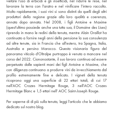
vietare l'uso di erbicidi e gli insetticidi, nel ridurre le rese, nel 
lavorare la terra con l'aratro e nel vinificare l’intero raccolto. 
Molto rapidamente, i suoi vini si sono distinti da quelli degli altri 
produttori della regione grazie alla loro qualità e coerenza, 
annata dopo annata. Nel 2008, i figli Antoine e Maxime 
(quest'ultimo possiede anche una tutta sua, il Domaine des Lises) 
riprendo in mano le redini della tenuta, mentre Alain Graillot ha 
continuato a fornire negli anni della pensione la sua consulenza 
ad altre tenute, sia in Francia che all'estero, tra Spagna, Italia, 
Australia e persino Marocco. Questa visionaria figura del 
panorama viticolo d'Oltralpe purtroppo è venuta a mancare nel 
corso del 2022. Ciononostante, il suo lavoro continua ad essere 
perpetuato dalle sapienti mani dei figli Antoine e Maxime, che 
con diligenza continuano a produrre vini da invecchiamento dal 
profilo estremamente fine e delicato. I vigneti della tenuta 
ricoprono oggi una superficie di 22 ettari totali, di cui 17 
nell'AOC Crozes Hermitage Rouge, 3 nell'AOC Crozes 
Hermitage Blanc e 1,5 ettari nell' AOC Saint-Joseph Rouge.
Per saperne di di più sulla tenuta, leggi l’articolo che le abbiamo 
dedicato sul nostro blog.