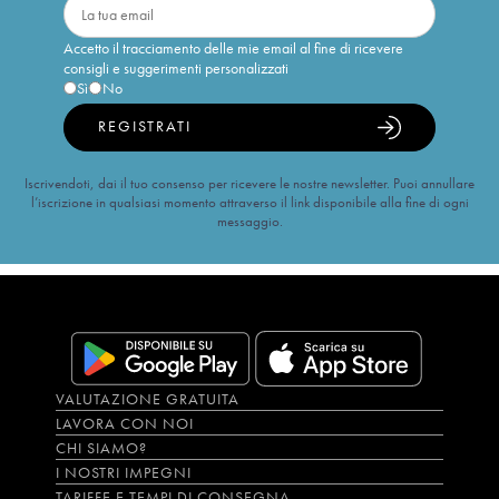
Accetto il tracciamento delle mie email al fine di ricevere
consigli e suggerimenti personalizzati
Sì
No
REGISTRATI
Iscrivendoti, dai il tuo consenso per ricevere le nostre newsletter. Puoi annullare
l’iscrizione in qualsiasi momento attraverso il link disponibile alla fine di ogni
messaggio.
VALUTAZIONE GRATUITA
LAVORA CON NOI
CHI SIAMO?
I NOSTRI IMPEGNI
TARIFFE E TEMPI DI CONSEGNA