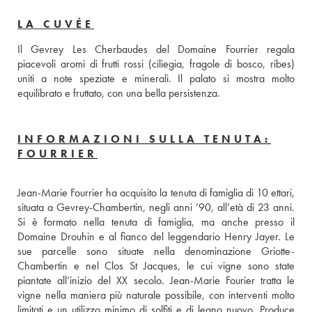
LA CUVÉE
Il Gevrey Les Cherbaudes del Domaine Fourrier regala 
piacevoli aromi di frutti rossi (ciliegia, fragole di bosco, ribes) 
uniti a note speziate e minerali. Il palato si mostra molto 
equilibrato e fruttato, con una bella persistenza.
INFORMAZIONI SULLA TENUTA:
FOURRIER
Jean-Marie Fourrier ha acquisito la tenuta di famiglia di 10 ettari, 
situata a Gevrey-Chambertin, negli anni ’90, all’età di 23 anni. 
Si è formato nella tenuta di famiglia, ma anche presso il 
Domaine Drouhin e al fianco del leggendario Henry Jayer. Le 
sue parcelle sono situate nella denominazione Griotte-
Chambertin e nel Clos St Jacques, le cui vigne sono state 
piantate all’inizio del XX secolo. Jean-Marie Fourier tratta le 
vigne nella maniera più naturale possibile, con interventi molto 
limitati e un utilizzo minimo di solfiti e di legno nuovo. Produce 