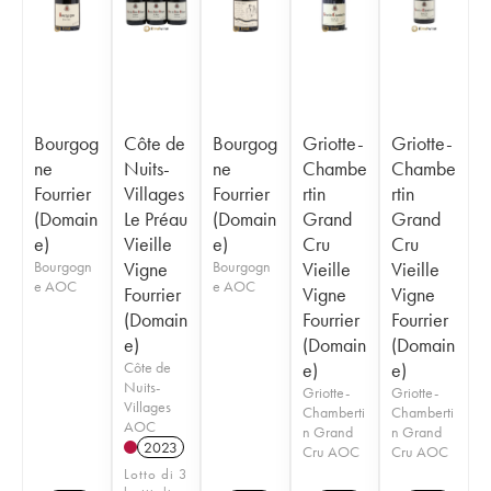
Bourgog
Côte de
Bourgog
Griotte-
Griotte-
ne
Nuits-
ne
Chambe
Chambe
Fourrier
Villages
Fourrier
rtin
rtin
(Domain
Le Préau
(Domain
Grand
Grand
e)
Vieille
e)
Cru
Cru
Bourgogn
Vigne
Bourgogn
Vieille
Vieille
e AOC
e AOC
Fourrier
Vigne
Vigne
(Domain
Fourrier
Fourrier
e)
(Domain
(Domain
Côte de
e)
e)
Nuits-
Griotte-
Griotte-
Villages
Chamberti
Chamberti
AOC
n Grand
n Grand
2023
Cru AOC
Cru AOC
Lotto di 3