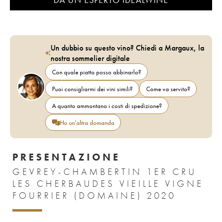
Un dubbio su questo vino? Chiedi a Margaux, la
nostra sommelier digitale
Con quale piatto posso abbinarlo?
Puoi consigliarmi dei vini simili?
Come va servito?
A quanto ammontano i costi di spedizione?
Ho un'altra domanda
PRESENTAZIONE
GEVREY-CHAMBERTIN 1ER CRU
LES CHERBAUDES VIEILLE VIGNE
FOURRIER (DOMAINE) 2020