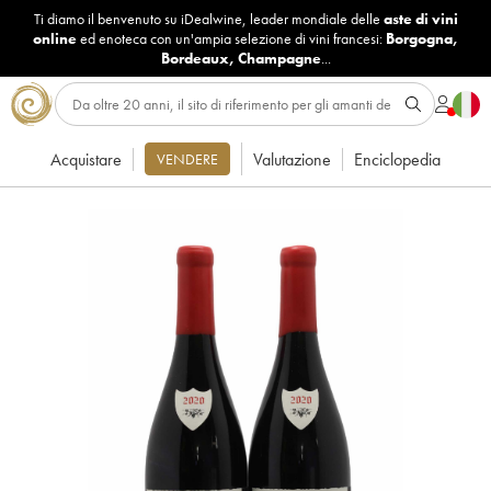
Ti diamo il benvenuto su iDealwine, leader mondiale delle
aste di vini
online
ed enoteca con un'ampia selezione di vini francesi:
Borgogna
,
Bordeaux
,
Champagne
...
Acquistare
Valutazione
Enciclopedia
VENDERE