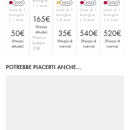
bottiglie
2019
2023
2023
2023
| 1 asta
Lotto di 1
Lotto di 1
Lotto di 1
Lotto di 1
bottiglia
bottiglia
bottiglia
bottiglia
165
€
| 1 asta
| 0 aste
| 0 aste
| 0 aste
(
Prezzo
50
€
35
€
540
€
520
€
attuale
)
Prezzo a
(
Prezzo
(
Prezzo di
(
Prezzo di
(
Prezzo di
bottiglia
attuale
)
riserva
)
riserva
)
riserva
)
55
€
POTREBBE PIACERTI ANCHE…