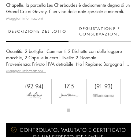
Chapelle, la parcella Les Cherbaudes è decisamente degna di un
Grand Cru di Gevrey. È un vino dalle note speziate e minerali.
Maggiori informazioni
DEGUSTAZIONE E
DESCRIZIONE DEL LOTTO
CONSERVAZIONE
Quantità:
2 bottiglie
Commenti:
2 Etichette con delle leggere
macchie
,
2 Capsule in cera
Livello:
2
Normale
Provenienza:
privato
IVA detraibile:
no
Regione:
Borgogna
Denominazione:
Gevrey-Chambertin
Classificazione:
1er Cru
Maggiori informazioni…
Proprietario:
Fourrier (Domaine)
(92-94)
17.5
(91-93)
CONTROLLATO, VALUTATO E CERTIFICATO
DA UN ESPERTO IDEALWINE