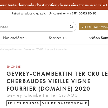
 pour toute demande d’estimation de vos vins
transmise entre le 
Retrait sur place
cliquez ici
|
Un conseil en vin ?
01 56 05 86 10
VENDRE MES VINS
Nos enchères
Services +
✨
Mon Som
Gevrey-Chambertin 1er Cru Les Cherbaudes Vieille Vigne Fourrier (Domaine) 2020 - Lot de 2 bouteilles
ENCHÈRE
GEVREY-CHAMBERTIN 1ER CRU L
CHERBAUDES VIEILLE VIGNE
FOURRIER (DOMAINE) 2020
Gevrey-Chambertin 1er Cru AOC
FRUITS ROUGES
VIN DE GASTRONOMIE