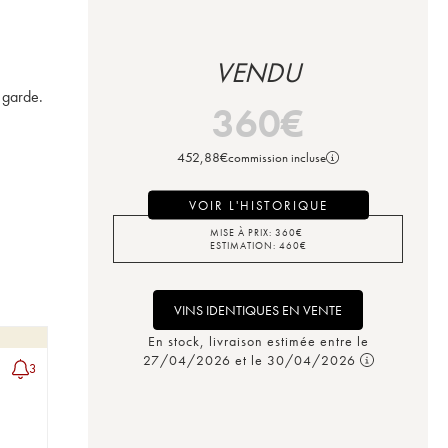
VENDU
 garde. 
360
€
452,88
€
commission incluse
VOIR L'HISTORIQUE
MISE À PRIX:
360
€
ESTIMATION:
460
€
VINS IDENTIQUES EN VENTE
En stock, livraison estimée entre le
27/04/2026 et le 30/04/2026
3