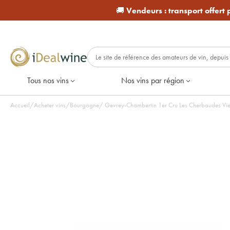
🚚
Vendeurs :
transport offert
Tous nos vins
Nos vins par région
Accueil
/
Acheter vins
/
Bourgogne
/