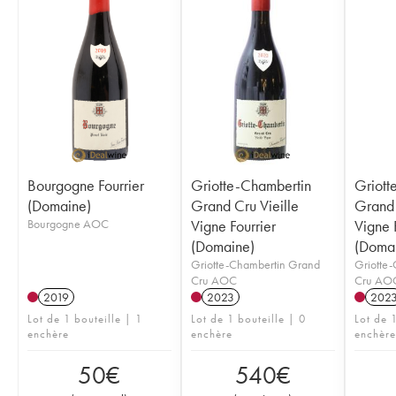
Bourgogne Fourrier
Griotte-Chambertin
Griott
(Domaine)
Grand Cru Vieille
Grand 
Bourgogne AOC
Vigne Fourrier
Vigne 
(Domaine)
(Doma
Griotte-Chambertin Grand
Griotte
Cru AOC
Cru AO
2019
2023
202
Lot de 1 bouteille | 1
Lot de 1 bouteille | 0
Lot de 1
enchère
enchère
enchère
50
€
540
€