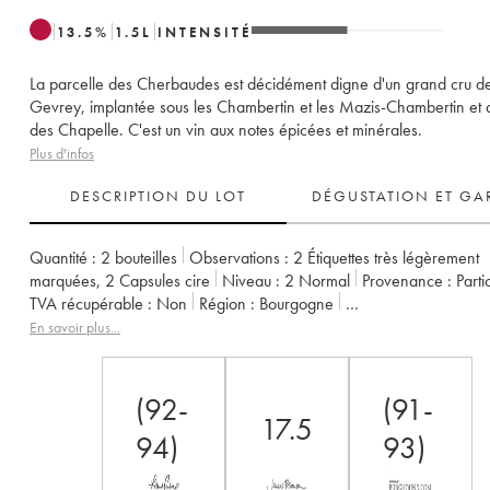
13.5
%
1.5
L
INTENSITÉ
La parcelle des Cherbaudes est décidément digne d'un grand cru d
Gevrey, implantée sous les Chambertin et les Mazis-Chambertin et 
des Chapelle. C'est un vin aux notes épicées et minérales.
Plus d'infos
DESCRIPTION DU LOT
DÉGUSTATION ET GA
Quantité :
2 bouteilles
Observations :
2 Étiquettes très légèrement
marquées
,
2 Capsules cire
Niveau :
2
Normal
Provenance :
parti
TVA récupérable :
non
Région :
Bourgogne
Appellation :
Gevrey-Chambertin
Classement :
1er Cru
En savoir plus...
Propriétaire :
Fourrier (Domaine)
(92-
(91-
17.5
94)
93)