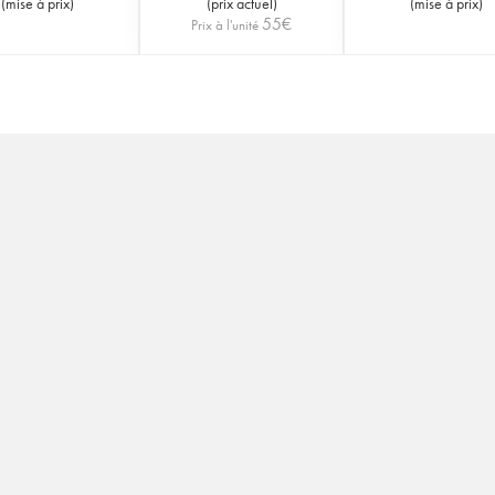
(
mise à prix
)
(
prix actuel
)
(
mise à prix
)
55
€
Prix à l'unité