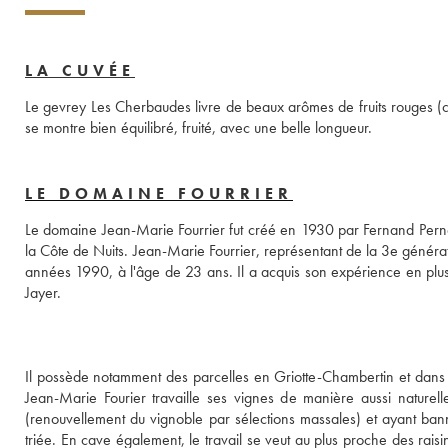
LA CUVÉE
Le gevrey Les Cherbaudes livre de beaux arômes de fruits rouges (cer
se montre bien équilibré, fruité, avec une belle longueur.
LE DOMAINE FOURRIER
Le domaine Jean-Marie Fourrier fut créé en 1930 par Fernand Pernot 
la Côte de Nuits. Jean-Marie Fourrier, représentant de la 3e généra
années 1990, à l'âge de 23 ans. Il a acquis son expérience en plus
Jayer. 

Il possède notamment des parcelles en Griotte-Chambertin et dans le
Jean-Marie Fourier travaille ses vignes de manière aussi naturelle
(renouvellement du vignoble par sélections massales) et ayant banni
triée. En cave également, le travail se veut au plus proche des raisins