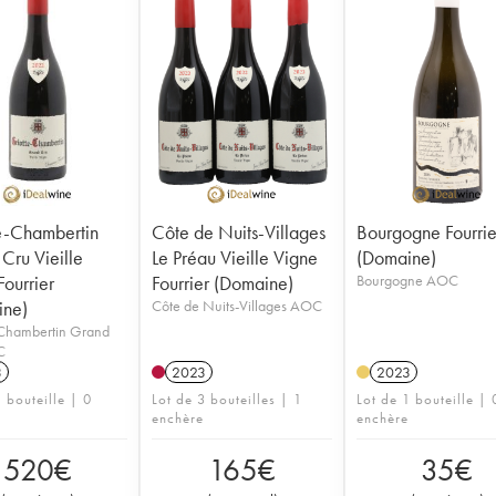
e-Chambertin
Côte de Nuits-Villages
Bourgogne Fourrie
Cru Vieille
Le Préau Vieille Vigne
(Domaine)
Fourrier
Fourrier (Domaine)
Bourgogne AOC
ine)
Côte de Nuits-Villages AOC
-Chambertin Grand
C
3
2023
2023
 bouteille | 0
Lot de 3 bouteilles | 1
Lot de 1 bouteille | 
enchère
enchère
520
€
165
€
35
€