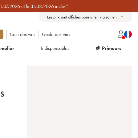
01.07.2026 et le 31.08.2026 inclus*
Les prix sont affichés pour une livraison en :
Cote des vins
Guide des vins
melier
Indispensables
🍇 Primeurs
ES