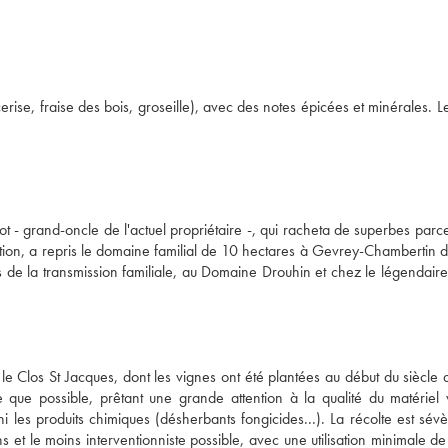
ise, fraise des bois, groseille), avec des notes épicées et minérales. Le
- grand-oncle de l'actuel propriétaire -, qui racheta de superbes parcel
tion, a repris le domaine familial de 10 hectares à Gevrey-Chambertin da
 de la transmission familiale, au Domaine Drouhin et chez le légendaire
 Clos St Jacques, dont les vignes ont été plantées au début du siècle de
 que possible, prêtant une grande attention à la qualité du matériel v
 les produits chimiques (désherbants fongicides...). La récolte est sévè
 et le moins interventionniste possible, avec une utilisation minimale de s