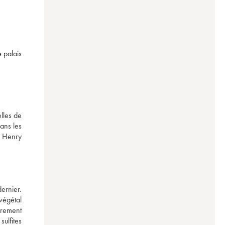
 palais 
les de 
ns les 
 Henry 
rnier. 
égétal 
rement 
ulfites 