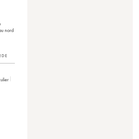
e
au nord
RDE
culier