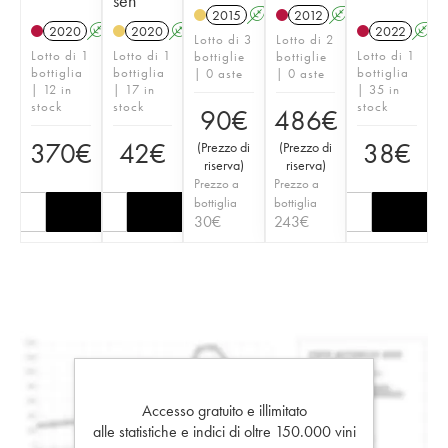
sen
2015
A
2012
A
2020
A
2020
A
2022
A
Lotto di 3
Lotto di 2
Lotto di 1
Lotto di 1
Lotto di 1
bottiglie
bottiglie
bottiglia
bottiglia
bottiglia
| 0 aste
| 0 aste
| 12 in
| 17 in
| 35 in
stock
stock
stock
90
€
486
€
370
€
42
€
38
€
(
Prezzo di
(
Prezzo di
riserva
)
riserva
)
Prezzo a
Prezzo a
bottiglia
bottiglia
30
€
243
€
Accesso gratuito e illimitato
alle statistiche e indici di oltre 150.000 vini