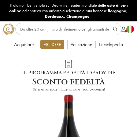
Ti diamo il benvenuto su iDealwine, leader mondiale delle
aste di vini
online
ed enoteca con un'ampia selezione di vini francesi:
Borgogna
,
Bordeaux
,
Champagne
...
Acquistare
Valutazione
Enciclopedia
VENDERE
IL PROGRAMMA FEDELTÀ IDEALWINE
Sconto fedeltà
Ottieni dei buoni sconto con i tuoi acquisti!