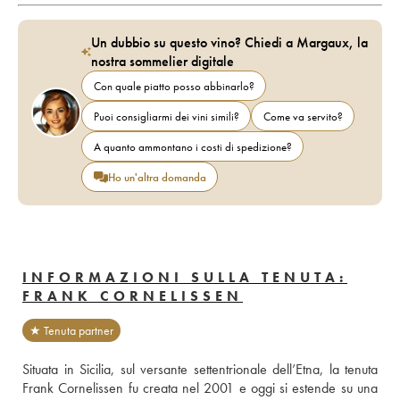
Un dubbio su questo vino? Chiedi a Margaux, la
nostra sommelier digitale
Con quale piatto posso abbinarlo?
Puoi consigliarmi dei vini simili?
Come va servito?
A quanto ammontano i costi di spedizione?
Ho un'altra domanda
INFORMAZIONI SULLA TENUTA:
FRANK CORNELISSEN
★ Tenuta partner
Situata in Sicilia, sul versante settentrionale dell’Etna, la tenuta 
Frank Cornelissen fu creata nel 2001 e oggi si estende su una 