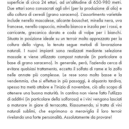
superficie di circa 24 ettari, ad un'altitudine di 650-980 metri. 
Due ettari sono consacrati agli olivi (per la produzione di olio) e 
alla coltura di cereali (grano saraceno). L’assortimento varietale 
include nerello mascalese, alicante-bouschet, minella nera, uva 
francese, nerello capuccio, minella bianca e inzolia per i rossi, e 
carricante, grecanico dorato e coda di volpe per i bianchi. 
Situata in posizione ideale su un terroir molto apprezzato per la 
coltura della vigna, la tenuta segue metodi di lavorazione 
naturali. I nuovi impianti sono realizzati mediante selezione 
massale e viene utilizzato compost naturale (in particolare a 
base di grano saraceno). In generale, però, l’azienda cerca di 
evitare qualsiasi trattamento, eccetto il solfato di rame e lo zolfo 
nelle annate più complesse. Le rese sono molto basse e la 
vendemmia, che si effettua in più passaggi, è alquanto tardiva, 
spesso tra metà ottobre e l’inizio di novembre, ciò allo scopo di 
ottenere una buona maturità. In cantina non viene fatto l'utilizzo 
di additivi (in particolare della solforosa) e i vini vengono lasciati 
a maturare in giare di terracotta. Riassumendo, si tratta di vini 
naturali sublimi, che esprimono a meraviglia il loro terroir 
rivelando una forte personalità. Assolutamente da provare!