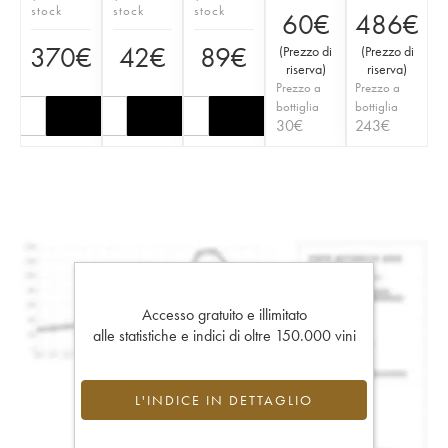
stock
stock
stock
60
€
486
€
370
€
42
€
89
€
(
Prezzo di
(
Prezzo di
riserva
)
riserva
)
Prezzo a
Prezzo a
bottiglia
bottiglia
30
€
243
€
Accesso gratuito e illimitato
alle statistiche e indici di oltre 150.000 vini
L'INDICE IN DETTAGLIO