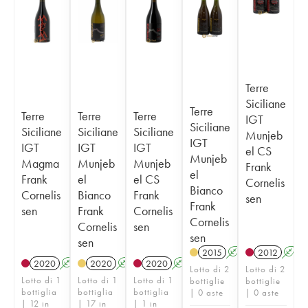
Terre
Siciliane
Terre
Terre
Terre
Terre
IGT
Siciliane
Siciliane
Siciliane
Siciliane
Munjeb
IGT
IGT
IGT
IGT
el CS
Munjeb
Magma
Munjeb
Munjeb
Frank
el
Frank
el
el CS
Cornelis
Bianco
Cornelis
Bianco
Frank
sen
Frank
sen
Frank
Cornelis
Cornelis
Cornelis
sen
sen
sen
2015
A
2012
A
2020
A
2020
A
2020
A
Lotto di 2
Lotto di 2
Lotto di 1
Lotto di 1
Lotto di 1
bottiglie
bottiglie
bottiglia
bottiglia
bottiglia
| 0 aste
| 0 aste
| 12 in
| 17 in
| 1 in