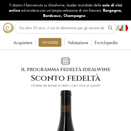
Ti diamo il benvenuto su iDealwine, leader mondiale delle
aste di vini
online
ed enoteca con un'ampia selezione di vini francesi:
Borgogna
,
Bordeaux
,
Champagne
...
Acquistare
Valutazione
Enciclopedia
VENDERE
IL PROGRAMMA FEDELTÀ IDEALWINE
Sconto fedeltà
Ottieni dei buoni sconto con i tuoi acquisti!