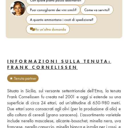
Con quale piatto posso abbinarlo?
Puoi consigliarmi dei vini simili?
Come va servito?
A quanto ammontano i costi di spedizione?
Ho un'altra domanda
INFORMAZIONI SULLA TENUTA:
FRANK CORNELISSEN
★ Tenuta partner
Situata in Sicilia, sul versante settentrionale dell’Etna, la tenuta 
Frank Cornelissen fu creata nel 2001 e oggi si estende su una 
superficie di circa 24 ettari, ad un'altitudine di 650-980 metri. 
Due ettari sono consacrati agli olivi (per la produzione di olio) e 
alla coltura di cereali (grano saraceno). L’assortimento varietale 
include nerello mascalese, alicante-bouschet, minella nera, uva 
francese, nerello capuccio, minella bianca e inzolia per i rossi, e 