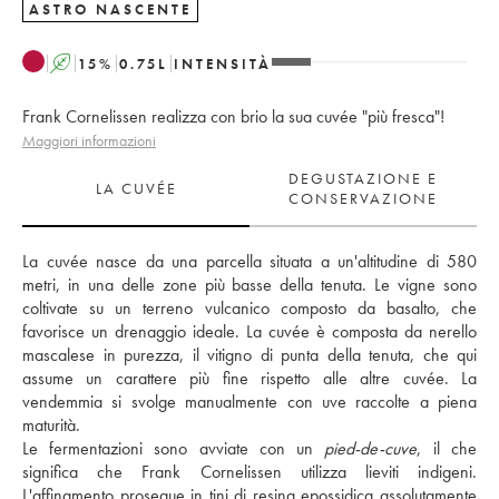
ASTRO NASCENTE
A
15
%
0.75
L
INTENSITÀ
Frank Cornelissen realizza con brio la sua cuvée "più fresca"!
Maggiori informazioni
DEGUSTAZIONE E
LA CUVÉE
CONSERVAZIONE
La cuvée nasce da una parcella situata a un'altitudine di 580 
metri, in una delle zone più basse della tenuta. Le vigne sono 
coltivate su un terreno vulcanico composto da basalto, che 
favorisce un drenaggio ideale. La cuvée è composta da nerello 
mascalese in purezza, il vitigno di punta della tenuta, che qui 
assume un carattere più fine rispetto alle altre cuvée. La 
vendemmia si svolge manualmente con uve raccolte a piena 
maturità. 
Le fermentazioni sono avviate con un 
pied-de-cuve
, il che 
significa che Frank Cornelissen utilizza lieviti indigeni. 
L'affinamento prosegue in tini di resina epossidica assolutamente 