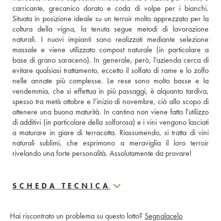
carricante, grecanico dorato e coda di volpe per i bianchi. 
Situata in posizione ideale su un terroir molto apprezzato per la 
coltura della vigna, la tenuta segue metodi di lavorazione 
naturali. I nuovi impianti sono realizzati mediante selezione 
massale e viene utilizzato compost naturale (in particolare a 
base di grano saraceno). In generale, però, l’azienda cerca di 
evitare qualsiasi trattamento, eccetto il solfato di rame e lo zolfo 
nelle annate più complesse. Le rese sono molto basse e la 
vendemmia, che si effettua in più passaggi, è alquanto tardiva, 
spesso tra metà ottobre e l’inizio di novembre, ciò allo scopo di 
ottenere una buona maturità. In cantina non viene fatto l'utilizzo 
di additivi (in particolare della solforosa) e i vini vengono lasciati 
a maturare in giare di terracotta. Riassumendo, si tratta di vini 
naturali sublimi, che esprimono a meraviglia il loro terroir 
rivelando una forte personalità. Assolutamente da provare!
SCHEDA TECNICA
Hai riscontrato un problema su questo lotto?
Segnalacelo