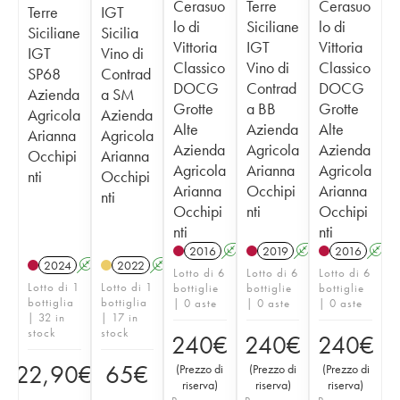
Cerasuo
Terre
Cerasuo
Terre
IGT
lo di
Siciliane
lo di
Siciliane
Sicilia
Vittoria
IGT
Vittoria
IGT
Vino di
Classico
Vino di
Classico
SP68
Contrad
DOCG
Contrad
DOCG
Azienda
a SM
Grotte
a BB
Grotte
Agricola
Azienda
Alte
Azienda
Alte
Arianna
Agricola
Azienda
Agricola
Azienda
Occhipi
Arianna
Agricola
Arianna
Agricola
nti
Occhipi
Arianna
Occhipi
Arianna
nti
Occhipi
nti
Occhipi
nti
nti
2016
A
K
2019
A
K
T
2016
A
2024
A
K
2022
A
K
Lotto di 6
Lotto di 6
Lotto di 6
Lotto di 1
Lotto di 1
bottiglie
bottiglie
bottiglie
bottiglia
bottiglia
| 0 aste
| 0 aste
| 0 aste
| 32 in
| 17 in
stock
stock
240
€
240
€
240
€
22,90
€
65
€
(
Prezzo di
(
Prezzo di
(
Prezzo di
riserva
)
riserva
)
riserva
)