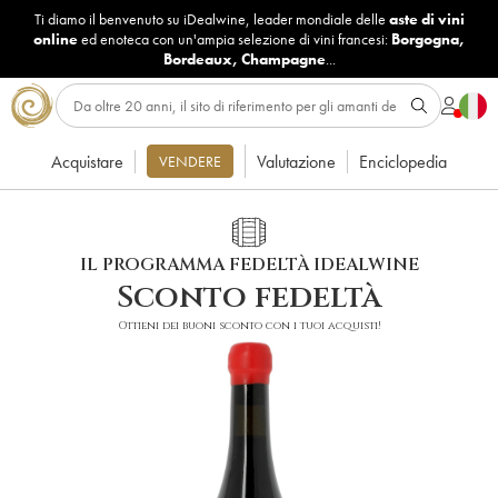
Ti diamo il benvenuto su iDealwine, leader mondiale delle
aste di vini
online
ed enoteca con un'ampia selezione di vini francesi:
Borgogna
,
Bordeaux
,
Champagne
...
Acquistare
Valutazione
Enciclopedia
VENDERE
IL PROGRAMMA FEDELTÀ IDEALWINE
Sconto fedeltà
Ottieni dei buoni sconto con i tuoi acquisti!