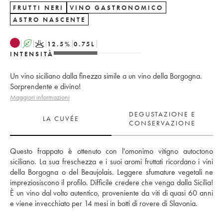
FRUTTI NERI
VINO GASTRONOMICO
ASTRO NASCENTE
A
K
12.5
%
0.75
L
INTENSITÀ
Un vino siciliano dalla finezza simile a un vino della Borgogna.
Sorprendente e divino!
Maggiori informazioni
DEGUSTAZIONE E
LA CUVÉE
CONSERVAZIONE
Questo frappato è ottenuto con l'omonimo vitigno autoctono 
siciliano. La sua freschezza e i suoi aromi fruttati ricordano i vini 
della Borgogna o del Beaujolais. Leggere sfumature vegetali ne 
impreziosiscono il profilo. Difficile credere che venga dalla Sicilia! 
È un vino dal volto autentico, proveniente da viti di quasi 60 anni 
e viene invecchiato per 14 mesi in botti di rovere di Slavonia.