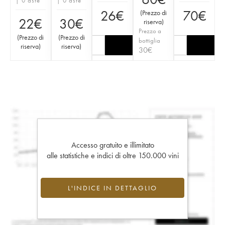
| 0 aste
| 0 aste
26
€
70
€
(
Prezzo di
22
€
30
€
riserva
)
Prezzo a
(
Prezzo di
(
Prezzo di
bottiglia
riserva
)
riserva
)
30
€
Accesso gratuito e illimitato
alle statistiche e indici di oltre 150.000 vini
L'INDICE IN DETTAGLIO