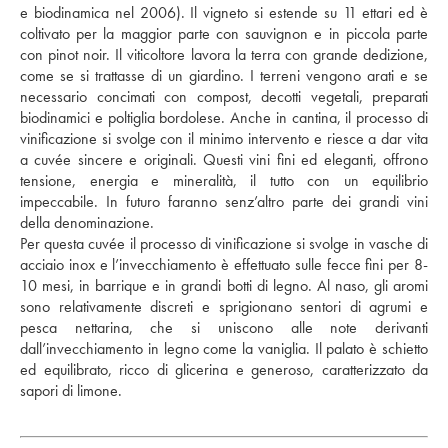
e biodinamica nel 2006). Il vigneto si estende su 11 ettari ed è 
coltivato per la maggior parte con sauvignon e in piccola parte 
con pinot noir. Il viticoltore lavora la terra con grande dedizione, 
come se si trattasse di un giardino. I terreni vengono arati e se 
necessario concimati con compost, decotti vegetali, preparati 
biodinamici e poltiglia bordolese. Anche in cantina, il processo di 
vinificazione si svolge con il minimo intervento e riesce a dar vita 
a cuvée sincere e originali. Questi vini fini ed eleganti, offrono 
tensione, energia e mineralità, il tutto con un equilibrio 
impeccabile. In futuro faranno senz’altro parte dei grandi vini 
della denominazione.
Per questa cuvée il processo di vinificazione si svolge in vasche di 
acciaio inox e l’invecchiamento è effettuato sulle fecce fini per 8-
10 mesi, in barrique e in grandi botti di legno. Al naso, gli aromi 
sono relativamente discreti e sprigionano sentori di agrumi e 
pesca nettarina, che si uniscono alle note derivanti 
dall’invecchiamento in legno come la vaniglia. Il palato è schietto 
ed equilibrato, ricco di glicerina e generoso, caratterizzato da 
sapori di limone.