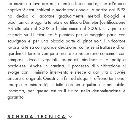
ha iniziato a lavorare nella tenuta di suo padre, che all'epoca 
copriva 9 ettari coltivati in modo tradizionale. A partire dal 1993 
ha deciso di adottare gradualmente metodi biologici e 
biodinamici, e oggi la tenuta è certificata Demeter (certificazione 
AB ottenuta nel 2002 e biodinamica nel 2006). Il vigneto si 
estende su 11 ettari ed è piantato per la maggior parte con 
sauvignon e per una piccola parte di pinot noir. Il viticoltore 
lavora la terra con grande dedizione, come se si trattasse di un 
giardino. I terreni vengono arati e se necessario concimati con 
compost, decotti vegetali, preparati biodinamici e poltiglia 
bordolese. Anche in cantina, il processo di vinificazione si 
svolge con il minimo intervento e riesce a dar vita a cuvée 
sincere e originali. Questi vini fini ed eleganti, offrono tensione, 
energia e mineralità, il tutto con un equilibrio impeccabile. 
Insomma, per questa tenuta il futuro nella denominazione è 
garantito.
SCHEDA TECNICA