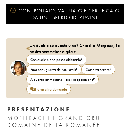
CONTROLLATO, VALUTATO E CERTIFICATO
DA UN ESPERTO IDEALWINE
Un dubbio su questo vino? Chiedi a Margaux, la
nostra sommelier digitale
Con quale piatto posso abbinarlo?
Puoi consigliarmi dei vini simili?
Come va servito?
A quanto ammontano i costi di spedizione?
Ho un'altra domanda
PRESENTAZIONE
MONTRACHET GRAND CRU
DOMAINE DE LA ROMANÉE-