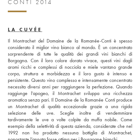
CONTI 2014
LA CUVÉE
Il Montrachet del Domaine de la Romanée-Conti è spesso 
considerato il miglior vino bianco al mondo. È un concentrato 
sorprendente di tutte le qualità dei grandi vini bianchi di 
Borgogna. Con il loro colore dorato vivace, questi vini dagli 
aromi ricchi e complessi di nocciola e miele vantano grande 
corpo, struttura e morbidezza e il loro gusto è intenso e 
persistente. Questo vino complesso e intensamente concentrato 
necessita diversi anni per raggiungere la perfezione. Quando 
raggiunge l’apogeo, il Montrachet sviluppa una ricchezza 
aromatica senza pari. Il Domaine de la Romanée Conti produce 
un Montrachet di qualità eccezionale grazie a una rigida 
selezione delle uve. Sceglie inoltre di vendemmiare 
tardivamente le uve a volte colpite da muffa nobile. Come 
esempio della selettività di questa azienda, considerate che nel 
1992 non ha prodotto nessuna bottiglia di Montrachet, 
nonostante l’annata fosse ottima per i Bourgogne bianchi.