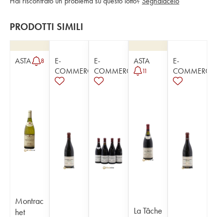
Hai riscontrato un problema su questo lotto?
Segnalacelo
PRODOTTI SIMILI
ASTA
E-
E-
ASTA
E-
8
COMMERCE
COMMERCE
COMMERCE
11
Montrac
La Tâche
het