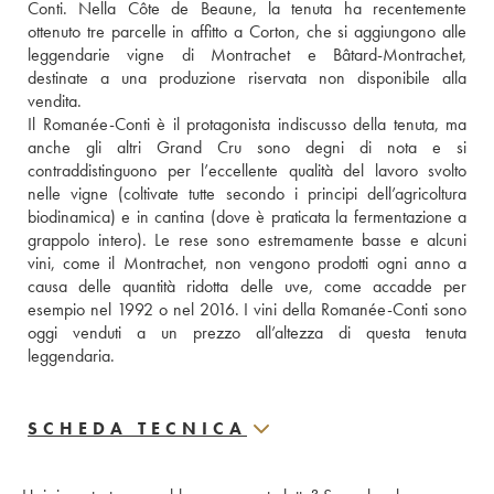
Conti. Nella Côte de Beaune, la tenuta ha recentemente 
ottenuto tre parcelle in affitto a Corton, che si aggiungono alle 
leggendarie vigne di Montrachet e Bâtard-Montrachet, 
destinate a una produzione riservata non disponibile alla 
vendita. 
Il Romanée-Conti è il protagonista indiscusso della tenuta, ma 
anche gli altri Grand Cru sono degni di nota e si 
contraddistinguono per l’eccellente qualità del lavoro svolto 
nelle vigne (coltivate tutte secondo i principi dell’agricoltura 
biodinamica) e in cantina (dove è praticata la fermentazione a 
grappolo intero). Le rese sono estremamente basse e alcuni 
vini, come il Montrachet, non vengono prodotti ogni anno a 
causa delle quantità ridotta delle uve, come accadde per 
esempio nel 1992 o nel 2016. I vini della Romanée-Conti sono 
oggi venduti a un prezzo all’altezza di questa tenuta 
leggendaria.
SCHEDA TECNICA