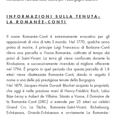
INFORMAZIONI SULLA TENUTA:
LA ROMANÉE-CONTI
Il nome Romanée-Conti è estremamente evocativo per gli 
appassionati di vino di tutto il mondo. Nel 1770, qualche anno 
prima di morire, il principe Luigi Francesco di Borbone-Conti 
rileva una parcella a Vosne-Romanée, coltivata al tempo dai 
priori di Saint-Vivant. La terra gli viene confiscata durante la 
Rivoluzione, e successivamente rivenduta al migliore offerente 
nel 1794. È proprio in quel periodo che questa parcella di 1,8 
ettari viene ribattezzata Romanée-Conti, dando in seguito il 
nome a una delle più prestigiose tenute della Borgogna. 
Nel 1879, Jacques-Marie Duvault Blochet acquista la proprietà, 
che oggi è nelle preziose mani di Henry-Frédéric Roch, Lalou 
Bize-Leroy e Aubert de Villaine. Situato a Vosne, il Domaine de 
la Romanée-Conti (DRC) si estende per 25 ettari sui celebri 
Grand Cru La Tâche, Romanée-Saint-Vivant, Richebourg, 
Echézeaux, Grands-Echézeaux e ovviamente La Romanée-