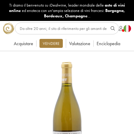
Ti diamo il benvenuto su iDealwine, leader mondiale delle
aste di vini
online
ed enoteca con un'ampia selezione di vini francesi:
Borgogna
,
Bordeaux
,
Champagne
...
Acquistare
Valutazione
Enciclopedia
VENDERE