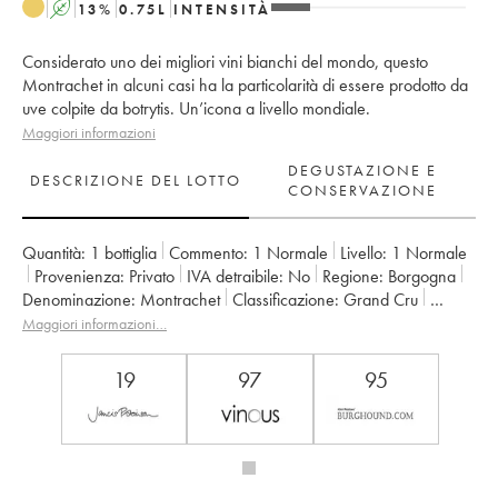
A
13
%
0.75
L
INTENSITÀ
Considerato uno dei migliori vini bianchi del mondo, questo
Montrachet in alcuni casi ha la particolarità di essere prodotto da
uve colpite da botrytis. Un’icona a livello mondiale.
Maggiori informazioni
DEGUSTAZIONE E
DESCRIZIONE DEL LOTTO
CONSERVAZIONE
Quantità:
1 bottiglia
Commento:
1 Normale
Livello:
1
Normale
Provenienza:
privato
IVA detraibile:
no
Regione:
Borgogna
Denominazione:
Montrachet
Classificazione:
Grand Cru
Proprietario:
Domaine de la Romanée-Conti
Maggiori informazioni…
19
97
95