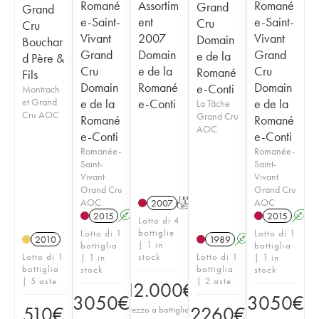
Romané
Assortim
Romané
Grand
Grand
e-Saint-
ent
e-Saint-
Cru
Cru
Vivant
2007
Vivant
Domain
Bouchar
Grand
Domain
Grand
e de la
d Père &
Cru
e de la
Cru
Romané
Fils
Domain
Romané
Domain
e-Conti
Montrach
et Grand
e de la
e-Conti
e de la
La Tâche
Cru AOC
Grand Cru
Romané
Romané
AOC
e-Conti
e-Conti
Romanée-
Romanée-
Saint-
Saint-
Vivant
Vivant
Grand Cru
Grand Cru
AOC
AOC
2007
T
2015
A
2015
A
Lotto di 4
bottiglie
Lotto di 1
Lotto di 1
2010
1989
A
| 1 in
bottiglia
bottiglia
Lotto di 1
stock
Lotto di 1
| 1 in
| 1 in
bottiglia
bottiglia
stock
stock
| 5 aste
| 2 aste
12.000
€
3050
€
3050
€
510
€
2260
€
Prezzo a bottiglia