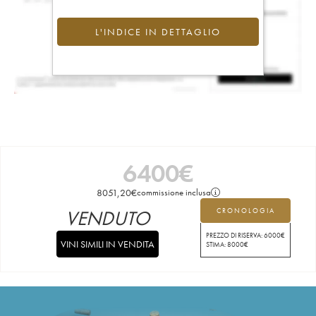
L'INDICE IN DETTAGLIO
6400
€
8051,20
€
commissione inclusa
VENDUTO
CRONOLOGIA
PREZZO DI RISERVA:
6000
€
VINI SIMILI IN VENDITA
STIMA:
8000
€