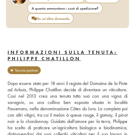
A quanto ammontano i costi di spedizione?
Ho un'altra domanda
INFORMAZIONI SULLA TENUTA:
PHILIPPE CHATILLON
★ Tenuta partner
Dopo essere stato per 18 anni il regista del Domaine de la Pinte 
ad Arbois, Philippe Chatillon decide di diventare un viticoltore. 
Così nel 2013 crea una tenuta tutta sua con una vigna di 
savagnin, su una collina ben esposta situata in località 
Passenans, nella denominazione Côtes du Jura. La completa poi 
con altri vitigni, tra cui il melon à queue rouge, il gamay, il pinot 
noir e lo chardonnay. Guidato dall’amore per la terra, Philippe 
ha scelto di praticare un’agricoltura biologica e biodinamica, 
distinguendosi dai suoi colleghi viticoltori per il suo lavoro in 