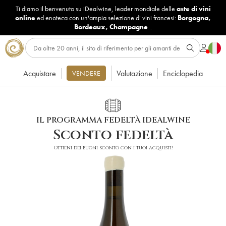
Ti diamo il benvenuto su iDealwine, leader mondiale delle
aste di vini
online
ed enoteca con un'ampia selezione di vini francesi:
Borgogna
,
Bordeaux
,
Champagne
...
Acquistare
Valutazione
Enciclopedia
VENDERE
IL PROGRAMMA FEDELTÀ IDEALWINE
Sconto fedeltà
Ottieni dei buoni sconto con i tuoi acquisti!