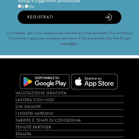
consigli e suggerimenti personalizzati
Sì
No
REGISTRATI
Iscrivendoti, dai il tuo consenso per ricevere le nostre newsletter. Puoi annullare
l’iscrizione in qualsiasi momento attraverso il link disponibile alla fine di ogni
messaggio.
VALUTAZIONE GRATUITA
LAVORA CON NOI
CHI SIAMO?
I NOSTRI IMPEGNI
TARIFFE E TEMPI DI CONSEGNA
TENUTE PARTNER
STAMPA