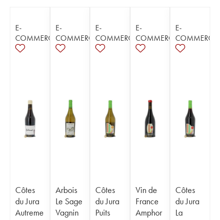
E-
E-
E-
E-
E-
COMMERCE
COMMERCE
COMMERCE
COMMERCE
COMMERCE
Côtes
Arbois
Côtes
Vin de
Côtes
du Jura
Le Sage
du Jura
France
du Jura
Autreme
Vagnin
Puits
Amphor
La