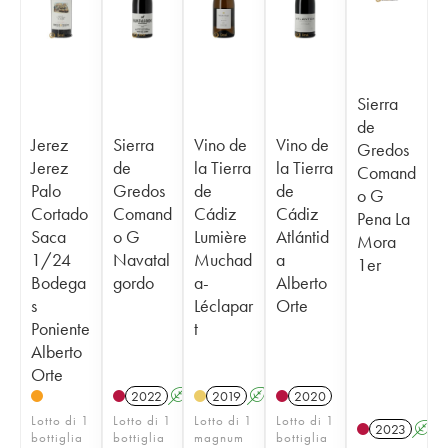
Sierra
de
Jerez
Sierra
Vino de
Vino de
Gredos
Jerez
de
la Tierra
la Tierra
Comand
Palo
Gredos
de
de
o G
Cortado
Comand
Cádiz
Cádiz
Pena La
Saca
o G
Lumière
Atlántid
Mora
1/24
Navatal
Muchad
a
1er
Bodega
gordo
a-
Alberto
s
Léclapar
Orte
Poniente
t
Alberto
Orte
2022
A
2019
A
2020
Lotto di 1
Lotto di 1
Lotto di 1
Lotto di 1
2023
A
bottiglia
bottiglia
magnum
bottiglia