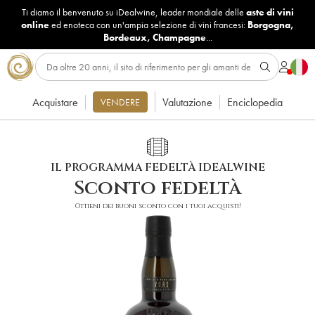
Ti diamo il benvenuto su iDealwine, leader mondiale delle
aste di vini
online
ed enoteca con un'ampia selezione di vini francesi:
Borgogna
,
Bordeaux
,
Champagne
...
Acquistare
Valutazione
Enciclopedia
VENDERE
IL PROGRAMMA FEDELTÀ IDEALWINE
Sconto fedeltà
Ottieni dei buoni sconto con i tuoi acquisti!