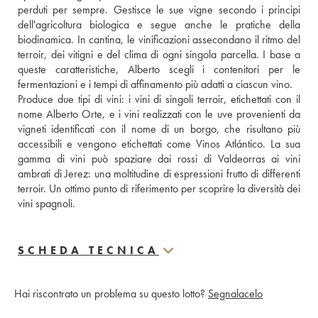
perduti per sempre. Gestisce le sue vigne secondo i principi 
dell'agricoltura biologica e segue anche le pratiche della 
biodinamica. In cantina, le vinificazioni assecondano il ritmo del 
terroir, dei vitigni e del clima di ogni singola parcella. I base a 
queste caratteristiche, Alberto scegli i contenitori per le 
fermentazioni e i tempi di affinamento più adatti a ciascun vino.
Produce due tipi di vini: i vini di singoli terroir, etichettati con il 
nome Alberto Orte, e i vini realizzati con le uve provenienti da 
vigneti identificati con il nome di un borgo, che risultano più 
accessibili e vengono etichettati come Vinos Atlántico. La sua 
gamma di vini può spaziare dai rossi di Valdeorras ai vini 
ambrati di Jerez: una moltitudine di espressioni frutto di differenti 
terroir. Un ottimo punto di riferimento per scoprire la diversità dei 
vini spagnoli.
SCHEDA TECNICA
Hai riscontrato un problema su questo lotto?
Segnalacelo