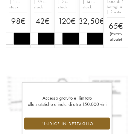
Lotto di 1
| 1 in
| 59 in
| 2 in
| 14 in
bottiglia
stock
stock
stock
stock
| 2 aste
98
€
42
€
120
€
32,50
€
65
€
(
Prezzo
attuale
)
Accesso gratuito e illimitato
alle statistiche e indici di oltre 150.000 vini
L'INDICE IN DETTAGLIO