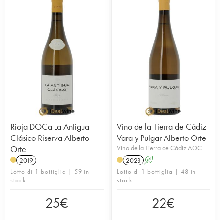
Rioja DOCa La Antigua
Vino de la Tierra de Cádiz
Clásico Riserva Alberto
Vara y Pulgar Alberto Orte
Orte
Vino de la Tierra de Cádiz AOC
2019
2023
A
Lotto di 1 bottiglia | 59 in
Lotto di 1 bottiglia | 48 in
stock
stock
25
€
22
€