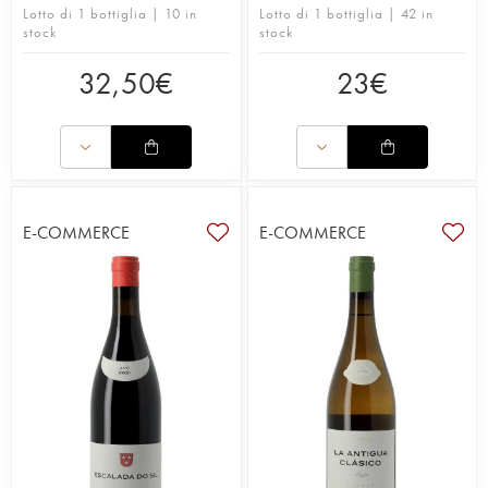
Lotto di 1 bottiglia | 10 in
Lotto di 1 bottiglia | 42 in
stock
stock
32,50
€
23
€
E-COMMERCE
E-COMMERCE