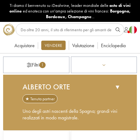
Ti diamo il benvenuto su iDealwine, leader mondiale delle
aste di vini
online
ed enoteca con un'ampia selezione di vini francesi:
Borgogna
,
Bordeaux
,
Champagne
...
Acquistare
Valutazione
Enciclopedia
VENDERE
Filtri
1
ALBERTO ORTE
▼
★ Tenuta partner
Uno degli astri nascenti della Spagna; grandi vini
realizzati in modo magistrale.
Alberto Orte è un produttore da tenere in grande
considerazione: propone vini affascinanti e