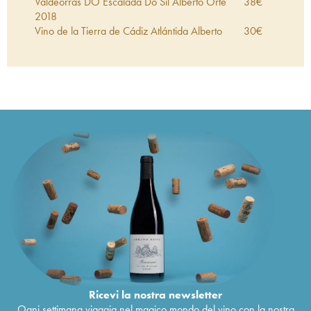
Valdeorras DO Escalada Do Sil Alberto Orte
38
€
2018
Vino de la Tierra de Cádiz Atlántida Alberto
30
€
Orte
2017
Valdeorras DO A Portela Alberto Orte
2016
22
€
Rioja DOCa La Antigua Clásico Alberto Orte
29
€
2016
Rioja DOCa La Antigua Clásico Crianza Tinto
25
€
Alberto Orte
2013
Jerez Fino Saca 1/22 Bodegas Poniente Alberto
40
€
Orte
Jerez Palo Cortado Saca 1/22 Bodegas
111
€
Poniente Alberto Orte
Jerez Amontillado Saca 1/22 Bodegas Poniente
111
€
Alberto Orte
Jerez Oloroso Saca 1/22 Bodegas Poniente
111
€
Alberto Orte
Jerez Palo Cortado NV 1/20 Bodegas Poniente
86
€
Alberto Orte
Ricevi la nostra newsletter
Ogni settimana viaggia nel magico mondo del vino con la nostra