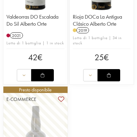
Valdeorras DO Escalada
Rioja DOCa La Antigua
Do Sil Alberto Orte
Clásico Alberto Orte
2019
2021
Lotto di 1 bottiglia | 34 in
Lotto di 1 bottiglia | 1 in stock
stock
42
€
25
€
Presto disponibile
E-COMMERCE