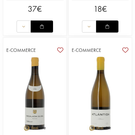
moltitudine di espressioni frutto di differenti terroir.
37
€
18
€
Un ottimo punto di riferimento per scoprire la
diversità dei vini spagnoli.
E-COMMERCE
E-COMMERCE