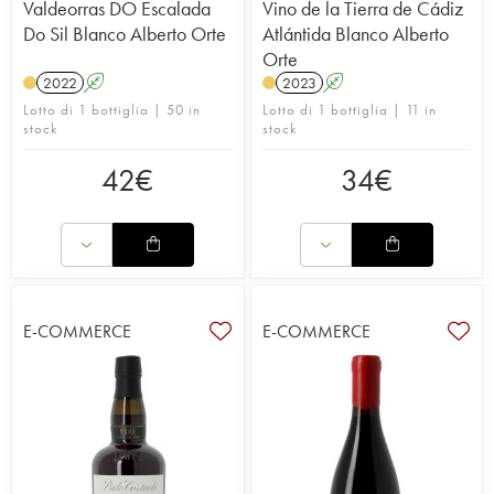
Valdeorras DO Escalada
Vino de la Tierra de Cádiz
Do Sil Blanco Alberto Orte
Atlántida Blanco Alberto
Orte
2022
A
2023
A
Lotto di 1 bottiglia | 50 in
Lotto di 1 bottiglia | 11 in
stock
stock
42
€
34
€
E-COMMERCE
E-COMMERCE