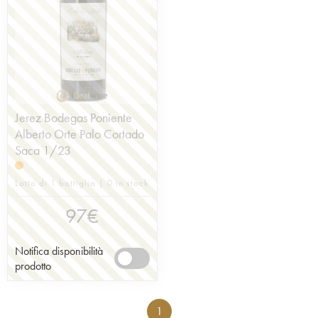
Jerez Bodegas Poniente
Alberto Orte Palo Cortado
Saca 1/23
Lotto di 1 bottiglia | 0 in stock
97
€
Notifica disponibilità
prodotto
1