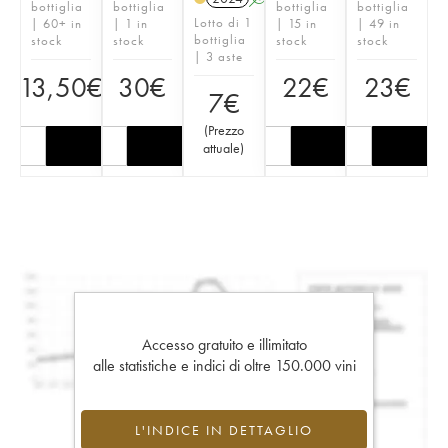
bottiglia
bottiglia
bottiglia
bottiglia
Lotto di 1
| 60+ in
| 1 in
| 15 in
| 49 in
bottiglia
stock
stock
stock
stock
| 3 aste
13,50
€
30
€
22
€
23
€
7
€
(
Prezzo
attuale
)
Accesso gratuito e illimitato
alle statistiche e indici di oltre 150.000 vini
L'INDICE IN DETTAGLIO