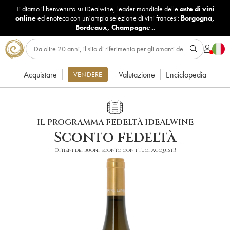
Ti diamo il benvenuto su iDealwine, leader mondiale delle
aste di vini
online
ed enoteca con un'ampia selezione di vini francesi:
Borgogna
,
Bordeaux
,
Champagne
...
Acquistare
Valutazione
Enciclopedia
VENDERE
IL PROGRAMMA FEDELTÀ IDEALWINE
Sconto fedeltà
Ottieni dei buoni sconto con i tuoi acquisti!