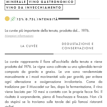
MINERALE
VINO GASTRONOMICO
VINO DA INVECCHIAMENTO
A
12
%
0.75
L
INTENSITÀ
La cuvée più importante della tenuta, prodotta dal... 1976.
Maggiori informazioni
DEGUSTAZIONE E
LA CUVÉE
CONSERVAZIONE
La cuvée rappresenta il fiore all'occhiello della tenuta e viene 
prodotta dal 1976. Le vigne sono coltivate su uno splendido terroir 
composto da granito e gneiss. Le uve sono vendemmiate 
manualmente e i mosti movimentati solo per gravità, per evitare 
ogni alterazione e ossigenazione involontaria. Come da 
tradizione per il Muscadet sur lies, dopo la fermentazione, il vino 
viene lasciato per 10 mesi a contatto con le proprie fecce fini. Il 
risultato è sorprendente, pieno di freschezza e finezza. Non c'è 
da stupirsi se lo troviamo sulle tavole dei più famosi ristoranti 
stellati. 