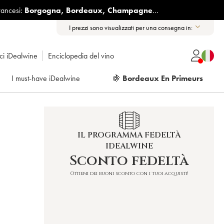
rancesi:
Borgogna
,
Bordeaux
,
Champagne
...
I prezzi sono visualizzati per una consegna in:
ici iDealwine
Enciclopedia del vino
I must-have iDealwine
🍇
Bordeaux En Primeurs
IL PROGRAMMA FEDELTÀ
IDEALWINE
Sconto fedeltà
Ottieni dei buoni sconto con i tuoi acquisti!