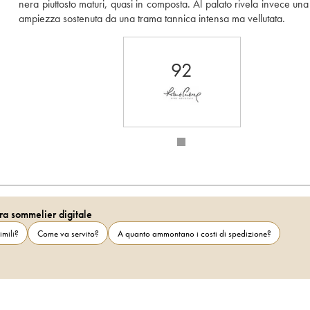
nera piuttosto maturi, quasi in composta. Al palato rivela invece una
ampiezza sostenuta da una trama tannica intensa ma vellutata.
92
ra sommelier digitale
imili?
Come va servito?
A quanto ammontano i costi di spedizione?