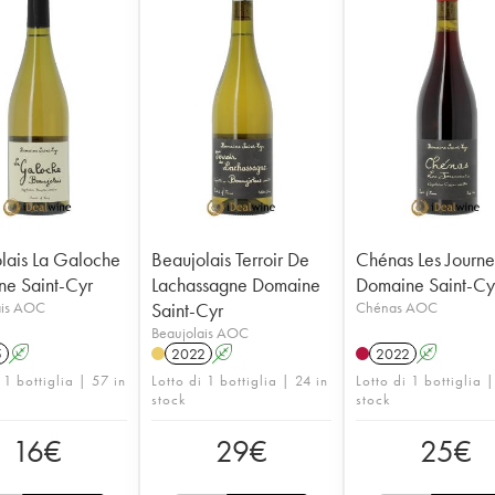
lais La Galoche
Beaujolais Terroir De
Chénas Les Journe
e Saint-Cyr
Lachassagne Domaine
Domaine Saint-Cy
ais AOC
Saint-Cyr
Chénas AOC
Beaujolais AOC
5
A
2022
A
2022
A
 1 bottiglia | 57 in
Lotto di 1 bottiglia | 24 in
Lotto di 1 bottiglia |
stock
stock
16
€
29
€
25
€