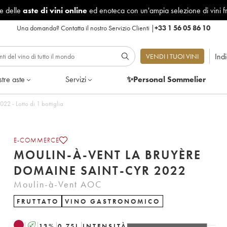
le delle
aste di vini online
ed enoteca con un'ampia selezione di vini f
Una domanda?
Contatta il nostro Servizio Clienti
|
+33 1 56 05 86 10
Ind
VENDI I TUOI VINI
tre aste
Servizi
✨Personal Sommelier
lin-à-Vent La Bruyère Domaine Saint-Cyr 2022 - Lotto di 1 bottiglia
E-COMMERCE
MOULIN-À-VENT LA BRUYÈRE
DOMAINE SAINT-CYR 2022
Moulin-à-Vent AOC
FRUTTATO
VINO GASTRONOMICO
A
13
%
0.75
L
INTENSITÀ