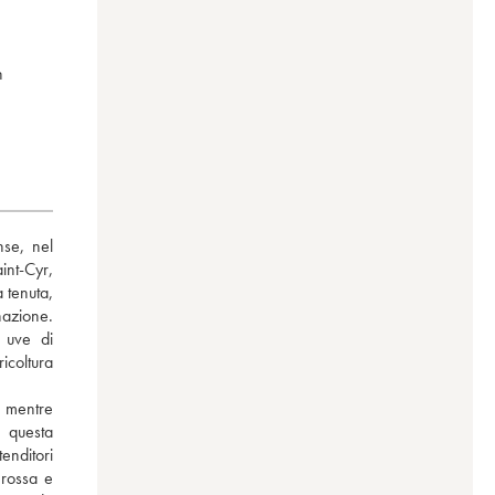
n
se, nel 
t-Cyr, 
 tenuta, 
azione. 
uve di 
coltura 
 mentre 
questa 
nditori 
rossa e 