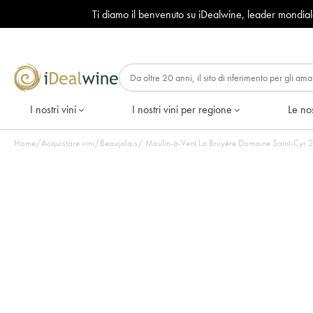
Ti diamo il benvenuto su iDealwine, leader mondia
I nostri vini
I nostri vini per regione
Le nos
Home
/
Acquistare vini
/
Beaujolais
/
Mou