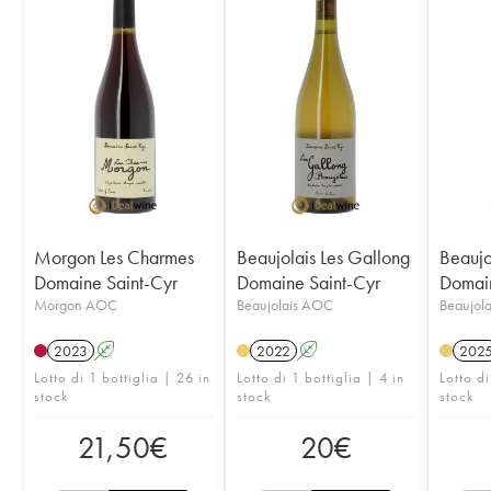
Morgon Les Charmes
Beaujolais Les Gallong
Beaujo
Domaine Saint-Cyr
Domaine Saint-Cyr
Domain
Morgon AOC
Beaujolais AOC
Beaujol
2023
A
2022
A
202
Lotto di 1 bottiglia | 26 in
Lotto di 1 bottiglia | 4 in
Lotto di
stock
stock
stock
21,50
€
20
€