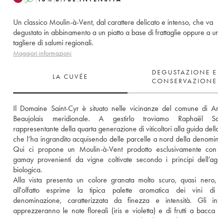
Un classico Moulin-à-Vent, dal carattere delicato e intenso, che va
degustato in abbinamento a un piatto a base di frattaglie oppure a u
tagliere di salumi regionali.
Maggiori informazioni
DEGUSTAZIONE E
LA CUVÉE
CONSERVAZIONE
Il Domaine Saint-Cyr è situato nelle vicinanze del comune di An
Beaujolais meridionale. A gestirlo troviamo Raphaël Sain
rappresentante della quarta generazione di viticoltori alla guida della
che l’ha ingrandito acquisendo delle parcelle a nord della denomin
Qui ci propone un Moulin-à-Vent prodotto esclusivamente con 
gamay provenienti da vigne coltivate secondo i principi dell’agri
biologica. 
Alla vista presenta un colore granata molto scuro, quasi nero,
all'olfatto esprime la tipica palette aromatica dei vini di 
denominazione, caratterizzata da finezza e intensità. Gli inte
apprezzeranno le note floreali (iris e violetta) e di frutti a bacca 