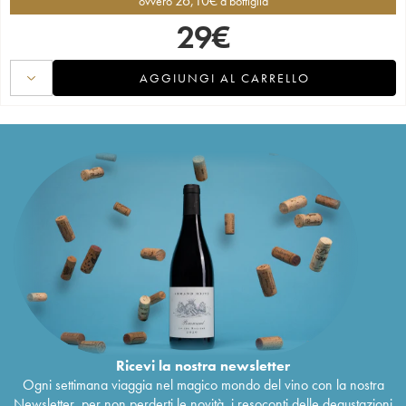
26,10
€
ovvero
a bottiglia
29
€
AGGIUNGI AL CARRELLO
Ricevi la nostra newsletter
Ogni settimana viaggia nel magico mondo del vino con la nostra
Newsletter, per non perderti le novità, i resoconti delle degustazioni