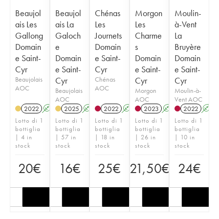
Beaujol
Beaujol
Chénas
Morgon
Moulin-
ais Les
ais La
Les
Les
à-Vent
Gallong
Galoch
Journets
Charme
La
Domain
e
Domain
s
Bruyère
e Saint-
Domain
e Saint-
Domain
Domain
Cyr
e Saint-
Cyr
e Saint-
e Saint-
Beaujolais
Cyr
Chénas
Cyr
Cyr
AOC
AOC
Beaujolais
Morgon
Moulin-à-
AOC
AOC
Vent AOC
2022
A
2025
A
2022
A
2023
A
2022
A
Lotto di 1
Lotto di 1
Lotto di 1
Lotto di 1
Lotto di 1
bottiglia
bottiglia
bottiglia
bottiglia
bottiglia
| 4 in
| 57 in
| 18 in
| 26 in
| 10 in
stock
stock
stock
stock
stock
20
€
16
€
25
€
21,50
€
24
€