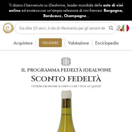
Ti diamo il benvenuto su iDealwine, leader mondiale delle
aste di vini
online
ed enoteca con un'ampia selezione di vini francesi:
Borgogna
,
Bordeaux
,
Champagne
...
Acquistare
Valutazione
Enciclopedia
VENDERE
IL PROGRAMMA FEDELTÀ IDEALWINE
Sconto fedeltà
Ottieni dei buoni sconto con i tuoi acquisti!