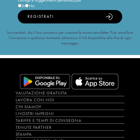
consigli e suggerimenti personalizzati
Sì
No
REGISTRATI
Iscrivendoti, dai il tuo consenso per ricevere le nostre newsletter. Puoi annullare
l’iscrizione in qualsiasi momento attraverso il link disponibile alla fine di ogni
messaggio.
VALUTAZIONE GRATUITA
LAVORA CON NOI
CHI SIAMO?
I NOSTRI IMPEGNI
TARIFFE E TEMPI DI CONSEGNA
TENUTE PARTNER
STAMPA