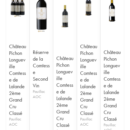
Château
Château
Réserve
Château
Pichon
Pichon
Château
de la
Pichon
Longuev
Longuev
Pichon
Comtess
Longuev
ille
ille
Longuev
e
ille
Comtess
Comtess
ille
Second
Comtess
e de
e de
Comtess
Vin
e de
Lalande
Lalande
e de
Pauillac
Lalande
2ème
2ème
AOC
Lalande
2ème
Grand
Grand
2ème
Grand
Cru
Cru
Grand
Cru
Classé
Classé
Cru
Classé
Pauillac
Pauillac
AOC
Classé
AOC
Pauillac
AOC