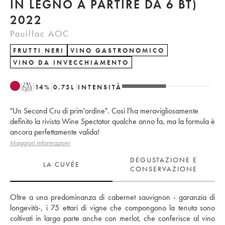
IN LEGNO A PARTIRE DA 6 BT)
2022
Pauillac AOC
FRUTTI NERI
VINO GASTRONOMICO
VINO DA INVECCHIAMENTO
T
14
%
0.75
L
INTENSITÀ
"Un Second Cru di prim'ordine". Così l'ha meravigliosamente
definito la rivista Wine Spectator qualche anno fa, ma la formula è
ancora perfettamente valida!
Maggiori informazioni
DEGUSTAZIONE E
LA CUVÉE
CONSERVAZIONE
Oltre a una predominanza di cabernet sauvignon - garanzia di 
longevità-, i 75 ettari di vigne che compongono la tenuta sono 
coltivati in larga parte anche con merlot, che conferisce al vino 