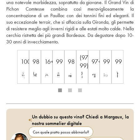
una notevole morbidezza, soprattutto da giovane. Il Grand Vin di 
Pichon Comtesse combina così meravigliosamente la 
concentrazione di un Pauillac con dei tannini fini ed eleganti. Il 
suo eccezionale terroir, che si affaccia sulla Gironda, gli permette 
di resistere meglio agli inverni rigidi e alle estati molto calde. Nella 
cerchia ristretta dei più grandi Bordeaux. Da degustare dopo 10-
30 anni di invecchiamento.
(97-
100
98
16+
99
98
97+
99
99
99)
Un dubbio su questo vino? Chiedi a Margaux, la
nostra sommelier digitale
Con quale piatto posso abbinarlo?