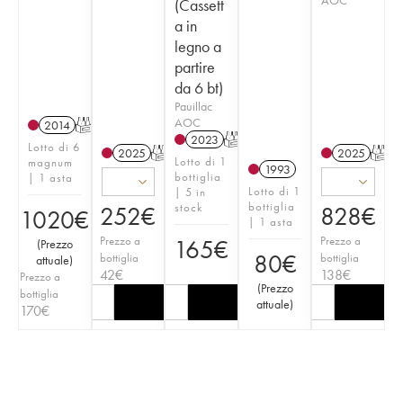
(Cassett
a in
legno a
partire
da 6 bt)
Pauillac
AOC
2014
T
2023
T
Lotto di 6
2025
T
2025
T
Lotto di 1
magnum
1993
bottiglia
| 1 asta
Lotto di 1
| 5 in
bottiglia
stock
252
€
828
€
1020
€
| 1 asta
Prezzo a
Prezzo a
165
€
(
Prezzo
80
€
bottiglia
bottiglia
attuale
)
42
€
138
€
Prezzo a
(
Prezzo
bottiglia
attuale
)
170
€