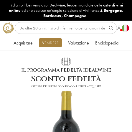
Ti diamo il benvenuto su iDealwine, leader mondiale delle
aste di vini
online
ed enoteca con un'ampia selezione di vini francesi:
Borgogna
,
Bordeaux
,
Champagne
...
Acquistare
Valutazione
Enciclopedia
VENDERE
IL PROGRAMMA FEDELTÀ IDEALWINE
Sconto fedeltà
Ottieni dei buoni sconto con i tuoi acquisti!