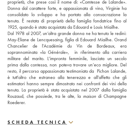
proprietà, che prese così il nome di: «Comtesse de Lalande». 
Donna dal carattere forte, e appassionata di vino, Virginie ha 
consolidato lo sviluppo e ha portato alla consacrazione la 
tenuta. È restata di proprietà della famiglia fondatrice fino al 
1925, quando è stata acquistata da Edouard e Louis Miailhe. 
Dal 1978 al 2007, un’altra grande donna ne ha tenuto le redini: 
May-Eliane de Lencquesaing, figlia di Edouard Miailhe. Grand 
Chancelier de l'Académie du Vin de Bordeaux, era 
soprannominata «la Générale»,  in riferimento alla carriera 
militare del marito. L’impronta femminile, lasciata un secolo 
prima dalla contessa, non poteva trovare un’eco migliore. Del 
resto, il percorso appassionato testimoniato da  Pichon Lalande, 
è tutt'altro che estraneo alla tenerezza e all'affetto che gli 
estimatori hanno sempre dimostrato nei confronti dei vini della 
tenuta. La proprietà è stata acquistata nel 2007 dalla famiglia 
Rouzaud, che possiede, tra le alte, la 
maison
 di Champagne 
Roederer.
SCHEDA TECNICA