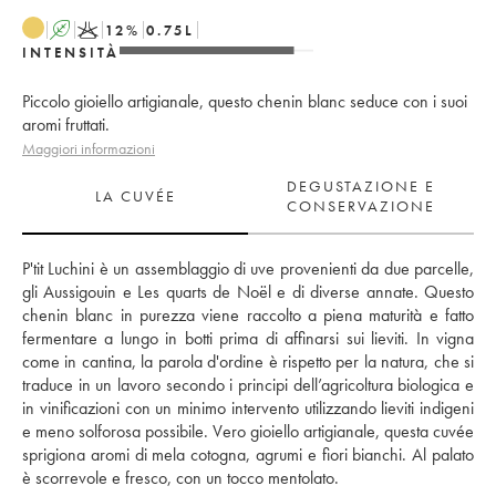
A
K
12
%
0.75
L
INTENSITÀ
Piccolo gioiello artigianale, questo chenin blanc seduce con i suoi
aromi fruttati.
Maggiori informazioni
DEGUSTAZIONE E
LA CUVÉE
CONSERVAZIONE
P'tit Luchini è un assemblaggio di uve provenienti da due parcelle, 
gli Aussigouin e Les quarts de Noël e di diverse annate. Questo 
chenin blanc in purezza viene raccolto a piena maturità e fatto 
fermentare a lungo in botti prima di affinarsi sui lieviti. In vigna 
come in cantina, la parola d'ordine è rispetto per la natura, che si 
traduce in un lavoro secondo i principi dell’agricoltura biologica e 
in vinificazioni con un minimo intervento utilizzando lieviti indigeni 
e meno solforosa possibile. Vero gioiello artigianale, questa cuvée 
sprigiona aromi di mela cotogna, agrumi e fiori bianchi. Al palato 
è scorrevole e fresco, con un tocco mentolato.