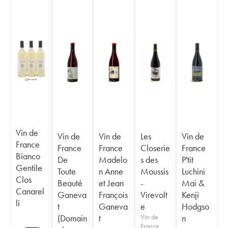
Vin de
Vin de
Vin de
Les
Vin de
France
France
France
Closerie
France
Bianco
De
Madelo
s des
P'tit
Gentile
Toute
n Anne
Moussis
Luchini
Clos
Beauté
et Jean
-
Mai &
Canarel
Ganeva
François
Virevolt
Kenji
li
t
Ganeva
e
Hodgso
(Domain
t
Vin de
n
France