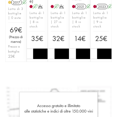
e)
2017
A
A
K
A
K
2021
A
K
2023
A
Lotto di 3
Lotto di 1
Lotto di 1
Lotto di 1
Lotto di 1
bottiglie
bottiglia
bottiglia
bottiglia
bottiglia
| 0 aste
| 8 in
| 27 in
| 8 in
| 9 in
stock
stock
stock
stock
69
€
35
€
32
€
14
€
25
€
(
Prezzo di
riserva
)
Prezzo a
bottiglia
23
€
Accesso gratuito e illimitato
alle statistiche e indici di oltre 150.000 vini