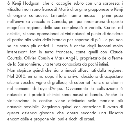
& Kenji Hodgson, che ci accoglie subito con una sorpresa: i 
viticoltori non sono francesi! Mai è di origine giapponese e Kenji 
di origine canadese. Entrambi hanno mosso i primi passi 
nell’universo vinicolo in Canada, per poi innamorarsi di questa 
magnifica regione, della sua complessità e varietà. Curiosi ed 
eclettici, si sono appassionati ai vini naturali al punto di decidere 
di partire alla volta della Francia per saperne di più… e poi non 
se ne sono più andati. Il merito è anche degli incontri molto 
interessanti fatti in terra francese, come quelli con Claude 
Courtois, Olivier Cousin e Mark Angéli, proprietario della Ferme 
de la Sansonnière, una tenuta conosciuta da pochi intimi. 
Non stupisce quindi che siano rimasti affascinati dalla regione. 
Nel 2010, un anno dopo il loro arrivo, decidono di acquistare 
alcune vecchie vigne di grolleau, di cabernet franc e di chenin 
nel comune di Faye-d’Anjou. Ovviamente la coltivazione è 
naturale e i prodotti chimici sono messi al bando. Anche la 
vinificazione in cantina viene effettuata nella maniera più 
naturale possibile. Seguiamo quindi con attenzione il lavoro di 
questa azienda giovane che opera secondo una filosofia 
encomiabile e propone vini puri e ricchi di aromi.