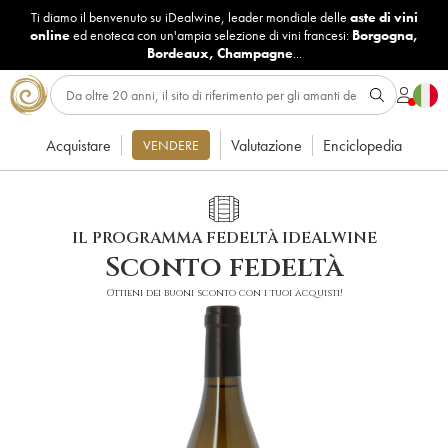
Ti diamo il benvenuto su iDealwine, leader mondiale delle
aste di vini
online
ed enoteca con un'ampia selezione di vini francesi:
Borgogna
,
Bordeaux
,
Champagne
...
Acquistare
Valutazione
Enciclopedia
VENDERE
IL PROGRAMMA FEDELTÀ IDEALWINE
Sconto fedeltà
Ottieni dei buoni sconto con i tuoi acquisti!