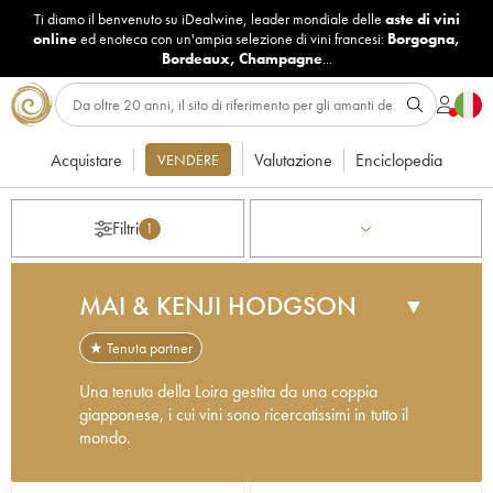
Ti diamo il benvenuto su iDealwine, leader mondiale delle
aste di vini
online
ed enoteca con un'ampia selezione di vini francesi:
Borgogna
,
Bordeaux
,
Champagne
...
Acquistare
Valutazione
Enciclopedia
VENDERE
Filtri
1
MAI & KENJI HODGSON
▼
★ Tenuta partner
Una tenuta della Loira gestita da una coppia
giapponese, i cui vini sono ricercatissimi in tutto il
mondo.
Nel cuore delle terre bagnate dalla Loira si trova