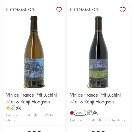
la tenuta Mai & Kenji Hodgson, che ci accoglie
subito con una sorpresa: i viticoltori non sono
E-COMMERCE
E-COMMERCE
francesi! Mai è di origine giapponese e Kenji di
origine canadese. Entrambi hanno mosso i primi
passi nell’universo vinicolo in Canada, per poi
innamorarsi di questa magnifica regione, della sua
complessità e varietà. Curiosi ed eclettici, si sono
appassionati ai vini naturali al punto di decidere di
partire alla volta della Francia per saperne di più…
e poi non se ne sono più andati. Il merito è anche
degli incontri molto interessanti fatti in terra
francese, come quelli con Claude Courtois, Olivier
Cousin e Mark Angéli, proprietario della Ferme de
la Sansonnière, una tenuta conosciuta da pochi
intimi.
Non stupisce quindi che siano rimasti affascinati
Vin de France P'tit Luchini
Vin de France P'tit Luchini
dalla regione. Nel 2010, un anno dopo il loro
Mai & Kenji Hodgson
Mai & Kenji Hodgson
arrivo, decidono di acquistare alcune vecchie
A
K
vigne di grolleau, di cabernet franc e di chenin nel
2023
A
K
Lotto di 1 bottiglia | 16 in
comune di Faye-d’Anjou. Ovviamente la
stock
Lotto di 1 bottiglia | 9 in stock
coltivazione è naturale e i prodotti chimici sono
messi al bando. Anche la vinificazione in cantina