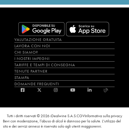
VALUTAZIONE GRATUITA
LAVORA CON NOI
CHI SIAMO?
I NOSTRI IMPEGNI
TARIFFE E TEMPI DI CONSEGNA
TENUTE PARTNER
STAMPA
DOMANDE FREQUENTI
Tutti i diritti riservati © 2026 iDealwine S.A.S.
CGV
Informativa sulla privacy
Bevi con moderazione, l’abuso di alcol è dannoso per la salute. L'utilizzo del
sito e dei servizi annessi è riservato solo agli utenti maggiorenni.