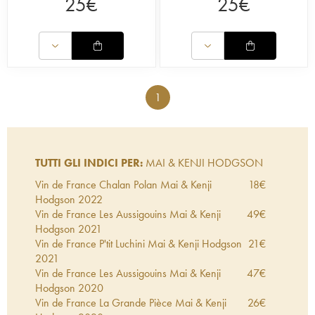
25
€
25
€
viene effettuata nella maniera più naturale
possibile. Seguiamo quindi con attenzione il lavoro
di questa azienda giovane che opera secondo
una filosofia encomiabile e propone vini puri e
ricchi di aromi.
1
TUTTI GLI INDICI PER:
MAI & KENJI HODGSON
Vin de France Chalan Polan Mai & Kenji
18
€
Hodgson
2022
Vin de France Les Aussigouins Mai & Kenji
49
€
Hodgson
2021
Vin de France P'tit Luchini Mai & Kenji Hodgson
21
€
2021
Vin de France Les Aussigouins Mai & Kenji
47
€
Hodgson
2020
Vin de France La Grande Pièce Mai & Kenji
26
€