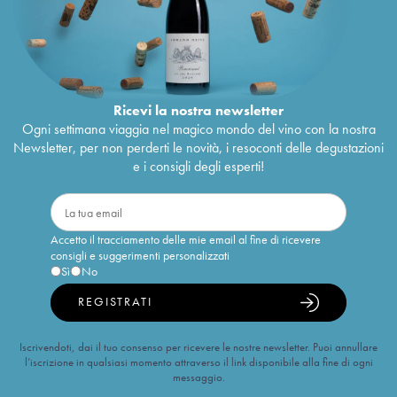
Vin de France O Galarneau Mai & Kenji
38
€
Hodgson
2016
Vin de France Faia Mai & Kenji Hodgson
2015
46
€
Vin de France O Galarneau Mai & Kenji
26
€
Hodgson
2015
Vin de France P'tit Luchini Mai & Kenji Hodgson
31
€
Ricevi la nostra newsletter
2015
Ogni settimana viaggia nel magico mondo del vino con la nostra
Vin de France Les Aussigouins Mai & Kenji
46
€
Newsletter, per non perderti le novità, i resoconti delle degustazioni
Hodgson
2014
e i consigli degli esperti!
Vin de France P'tit Luchini Mai & Kenji Hodgson
52
€
Accetto il tracciamento delle mie email al fine di ricevere
consigli e suggerimenti personalizzati
Sì
No
REGISTRATI
Iscrivendoti, dai il tuo consenso per ricevere le nostre newsletter. Puoi annullare
l’iscrizione in qualsiasi momento attraverso il link disponibile alla fine di ogni
messaggio.