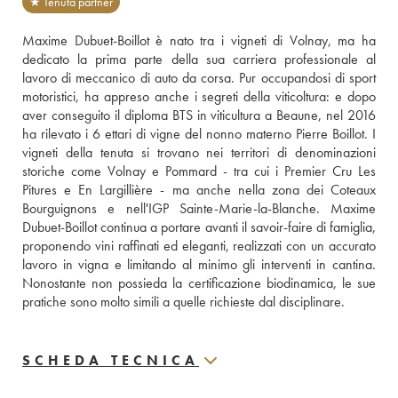
★ Tenuta partner
Maxime Dubuet-Boillot è nato tra i vigneti di Volnay, ma ha 
dedicato la prima parte della sua carriera professionale al 
lavoro di meccanico di auto da corsa. Pur occupandosi di sport 
motoristici, ha appreso anche i segreti della viticoltura: e dopo 
aver conseguito il diploma BTS in viticultura a Beaune, nel 2016 
ha rilevato i 6 ettari di vigne del nonno materno Pierre Boillot. I 
vigneti della tenuta si trovano nei territori di denominazioni 
storiche come Volnay e Pommard - tra cui i Premier Cru Les 
Pitures e En Largillière - ma anche nella zona dei Coteaux 
Bourguignons e nell'IGP Sainte-Marie-la-Blanche. Maxime 
Dubuet-Boillot continua a portare avanti il savoir-faire di famiglia, 
proponendo vini raffinati ed eleganti, realizzati con un accurato 
lavoro in vigna e limitando al minimo gli interventi in cantina. 
Nonostante non possieda la certificazione biodinamica, le sue 
pratiche sono molto simili a quelle richieste dal disciplinare.
SCHEDA TECNICA