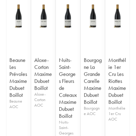
Beaune
Aloxe-
Nuits-
Bourgog
Monthél
Les
Corton
Saint-
ne La
ie 1er
Prévoles
Maxime
George
Grande
Cru Les
Maxime
Dubuet
s Fleurs
Carelle
Riottes
Dubuet
Boillot
de
Maxime
Maxime
Boillot
Aloxe-
Coteaux
Dubuet
Dubuet
Corton
Beaune
Maxime
Boillot
Boillot
AOC
AOC
Dubuet
Bourgogn
Monthélie
e AOC
1er Cru
Boillot
AOC
Nuits-
Saint-
Georges