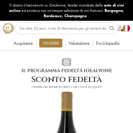
Ti diamo il benvenuto su iDealwine, leader mondiale delle
aste di vini
online
ed enoteca con un'ampia selezione di vini francesi:
Borgogna
,
Bordeaux
,
Champagne
...
Acquistare
Valutazione
Enciclopedia
VENDERE
IL PROGRAMMA FEDELTÀ IDEALWINE
Sconto fedeltà
Ottieni dei buoni sconto con i tuoi acquisti!