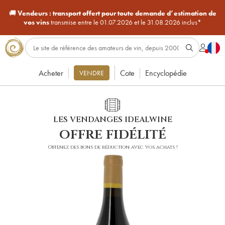
🚚
Vendeurs :
transport offert pour toute demande d’estimation de
vos vins
transmise entre le 01.07.2026 et le 31.08.2026 inclus*
Acheter
Cote
Encyclopédie
VENDRE
LES VENDANGES IDEALWINE
offre fidélité
Obtenez des bons de réduction avec vos achats !