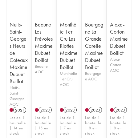
Nuits-
Beaune
Monthél
Bourgog
Aloxe-
Saint-
Les
ie 1er
ne La
Corton
George
Prévoles
Cru Les
Grande
Maxime
s Fleurs
Maxime
Riottes
Carelle
Dubuet
de
Dubuet
Maxime
Maxime
Boillot
Coteaux
Boillot
Dubuet
Dubuet
Aloxe-
Corton
Maxime
Beaune
Boillot
Boillot
AOC
AOC
Dubuet
Monthélie
Bourgogn
1er Cru
e AOC
Boillot
AOC
Nuits-
Saint-
Georges
AOC
2021
2023
2023
2023
2023
Lot de 1
Lot de 1
Lot de 1
Lot de 1
Lot de 1
bouteille
bouteille
bouteille
bouteille
bouteille
| 14 en
| 15 en
| 7 en
| 8 en
| 8 en
stock
stock
stock
stock
stock