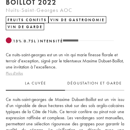
BOILLOT 2022
Nuits-Saint-Georges AOC
FRUITS CONFITS
VIN DE GASTRONOMIE
VIN DE GARDE
13
%
0.75
L
INTENSITÉ
Ce nuits-saint-georges est un un vin qui marie finesse florale et
terroir d’exception, signé par le talentueux Maxime Dubuet-Boillot,
une invitation à l’excellence.
Plus d'infos
LA CUVÉE
DÉGUSTATION ET GARDE
Ce nuits-saint-georges de Maxime Dubuet-Boillot est un vin issu 
d’un vignoble de deux hectares situé sur des sols argilo-calcaires 
typiques de la Côte de Nuits. Ce terroir confère au pinot noir une 
expression raffinée et complexe. Les vendanges sont manuelles, 
permettant une sélection rigoureuse des grappes pour garantir la 
qualité du cépage. La vinification se déroule avec une 