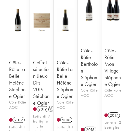
Côte-
Côte-
Rôtie
Rôtie
Côte-
Coffret
Côte-
Bertholo
Mon
Rôtie La
sélectio
Rôtie La
n
Village
Belle
n Lieux-
Belle
Stéphan
Stéphan
Hélène
Dits
Hélène
e Ogier
e Ogier
Stéphan
2019
Stéphan
Côte-Rôtie
Côte-Rôtie
e Ogier
Stéphan
e Ogier
AOC
AOC
Côte-Rôtie
e Ogier
Côte-Rôtie
AOC
AOC
2019
T
2017
Lotto di 9
2019
2018
bottiglie
Lotto di 2
| 3 in
Lotto di 1
Lotto di 1
bottiglie
2018