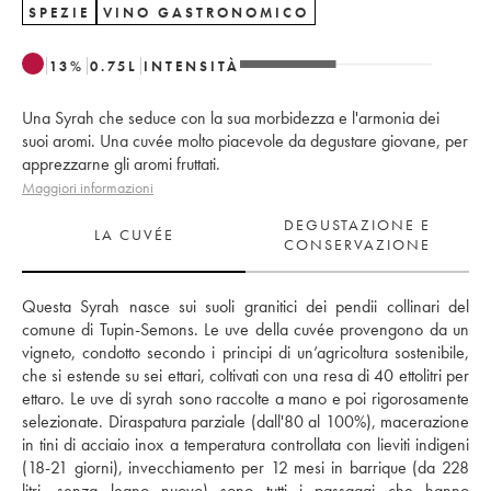
SPEZIE
VINO GASTRONOMICO
13
%
0.75
L
INTENSITÀ
Una Syrah che seduce con la sua morbidezza e l'armonia dei
suoi aromi. Una cuvée molto piacevole da degustare giovane, per
apprezzarne gli aromi fruttati.
Maggiori informazioni
DEGUSTAZIONE E
LA CUVÉE
CONSERVAZIONE
Questa Syrah nasce sui suoli granitici dei pendii collinari del 
comune di Tupin-Semons. Le uve della cuvée provengono da un 
vigneto, condotto secondo i principi di un’agricoltura sostenibile, 
che si estende su sei ettari, coltivati con una resa di 40 ettolitri per 
ettaro. Le uve di syrah sono raccolte a mano e poi rigorosamente 
selezionate. Diraspatura parziale (dall'80 al 100%), macerazione 
in tini di acciaio inox a temperatura controllata con lieviti indigeni 
(18-21 giorni), invecchiamento per 12 mesi in barrique (da 228 
litri, senza legno nuovo) sono tutti i passaggi che hanno 