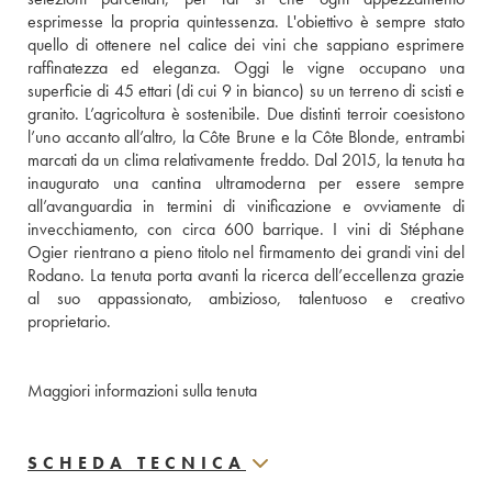
esprimesse la propria quintessenza. L'obiettivo è sempre stato 
quello di ottenere nel calice dei vini che sappiano esprimere 
raffinatezza ed eleganza. Oggi le vigne occupano una 
superficie di 45 ettari (di cui 9 in bianco) su un terreno di scisti e 
granito. L’agricoltura è sostenibile. Due distinti terroir coesistono 
l’uno accanto all’altro, la Côte Brune e la Côte Blonde, entrambi 
marcati da un clima relativamente freddo. Dal 2015, la tenuta ha 
inaugurato una cantina ultramoderna per essere sempre 
all’avanguardia in termini di vinificazione e ovviamente di 
invecchiamento, con circa 600 barrique. I vini di Stéphane 
Ogier rientrano a pieno titolo nel firmamento dei grandi vini del 
Rodano. La tenuta porta avanti la ricerca dell’eccellenza grazie 
al suo appassionato, ambizioso, talentuoso e creativo 
proprietario. 
Maggiori informazioni sulla tenuta
SCHEDA TECNICA