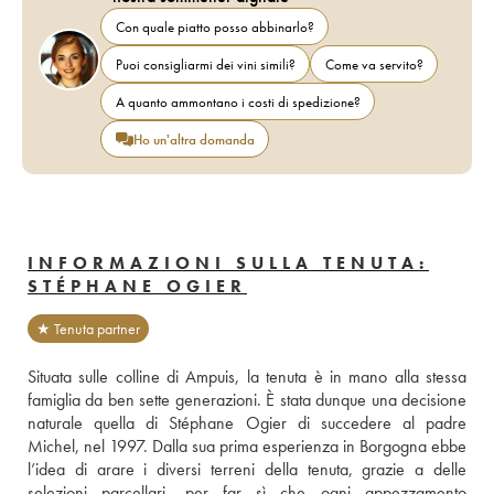
Con quale piatto posso abbinarlo?
Puoi consigliarmi dei vini simili?
Come va servito?
A quanto ammontano i costi di spedizione?
Ho un'altra domanda
INFORMAZIONI SULLA TENUTA:
STÉPHANE OGIER
★ Tenuta partner
Situata sulle colline di Ampuis, la tenuta è in mano alla stessa 
famiglia da ben sette generazioni. È stata dunque una decisione 
naturale quella di Stéphane Ogier di succedere al padre 
Michel, nel 1997. Dalla sua prima esperienza in Borgogna ebbe 
l’idea di arare i diversi terreni della tenuta, grazie a delle 
selezioni parcellari, per far sì che ogni appezzamento 