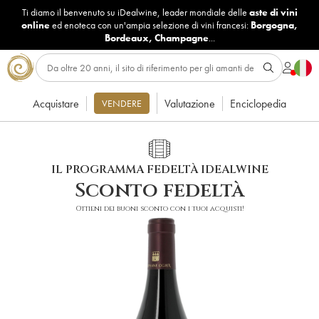
Ti diamo il benvenuto su iDealwine, leader mondiale delle
aste di vini
online
ed enoteca con un'ampia selezione di vini francesi:
Borgogna
,
Bordeaux
,
Champagne
...
Acquistare
Valutazione
Enciclopedia
VENDERE
IL PROGRAMMA FEDELTÀ IDEALWINE
Sconto fedeltà
Ottieni dei buoni sconto con i tuoi acquisti!