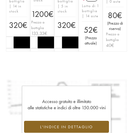
stock
bottiglia
bottiglia
| 0 aste
Lotto di 1
| 14 in
| 5 in
bottiglia
stock
stock
1200
€
80
€
| 14 aste
Prezzo a
320
€
320
€
(
Prezzo di
52
€
bottiglia
riserva
)
133,33
€
Prezzo a
(
Prezzo
bottiglia
attuale
)
40
€
Accesso gratuito e illimitato
alle statistiche e indici di oltre 150.000 vini
L'INDICE IN DETTAGLIO