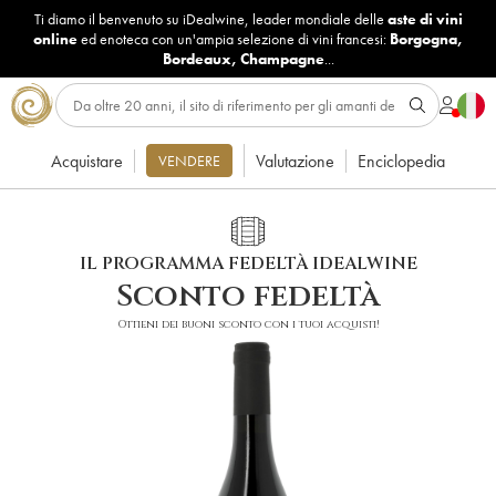
Ti diamo il benvenuto su iDealwine, leader mondiale delle
aste di vini
online
ed enoteca con un'ampia selezione di vini francesi:
Borgogna
,
Bordeaux
,
Champagne
...
Acquistare
Valutazione
Enciclopedia
VENDERE
IL PROGRAMMA FEDELTÀ IDEALWINE
Sconto fedeltà
Ottieni dei buoni sconto con i tuoi acquisti!