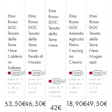
Etna
Etna
Etna
Etna
Etna
Rosso
Rosso
Rosso
Rosso
Rosso
DOC
DOC
DOC
DOC
DOC
Tenuta
Tenuta
Tenuta
Azienda
Tenuta
delle
delle
delle
Agricola
delle
Terre
Terre
Terre
Pietro
Terre
Nere
Nere
Nere
Caciorg
Nere
Caldera
Feudo di
na
Mogan
ra
Mezzo
Ciauria
azzi
Sottana
2023
A
2022
A
2023
2022
A
Lotto di 1
Lotto di 1
Lotto di 1
Lotto di 1
2019
A
bottiglia
bottiglia
bottiglia
bottiglia
Lotto di 1
| 28 in
| 1 in
| 34 in
| 3 in
magnum
stock
stock
stock
stock
| 5 aste
63,50
€
46,50
€
18,90
€
49,50
€
42
€