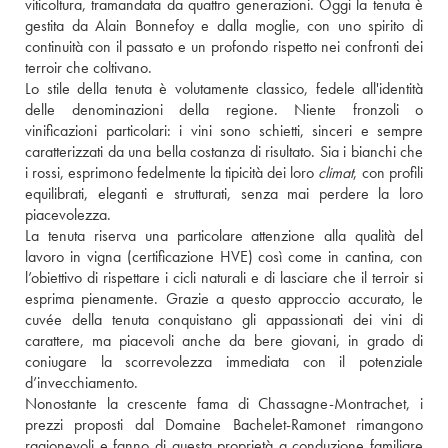
viticoltura, tramandata da quattro generazioni. Oggi la tenuta è 
gestita da Alain Bonnefoy e dalla moglie, con uno spirito di 
continuità con il passato e un profondo rispetto nei confronti dei 
terroir che coltivano.
Lo stile della tenuta è volutamente classico, fedele all'identità 
delle denominazioni della regione. Niente fronzoli o 
vinificazioni particolari: i vini sono schietti, sinceri e sempre 
caratterizzati da una bella costanza di risultato. Sia i bianchi che 
i rossi, esprimono fedelmente la tipicità dei loro 
climat
, con profili 
equilibrati, eleganti e strutturati, senza mai perdere la loro 
piacevolezza.
La tenuta riserva una particolare attenzione alla qualità del 
lavoro in vigna (certificazione HVE) così come in cantina, con 
l’obiettivo di rispettare i cicli naturali e di lasciare che il terroir si 
esprima pienamente. Grazie a questo approccio accurato, le 
cuvée della tenuta conquistano gli appassionati dei vini di 
carattere, ma piacevoli anche da bere giovani, in grado di 
coniugare la scorrevolezza immediata con il potenziale 
d’invecchiamento.
Nonostante la crescente fama di Chassagne-Montrachet, i 
prezzi proposti dal Domaine Bachelet-Ramonet rimangono 
ragionevoli e fanno di questa proprietà a conduzione familiare 