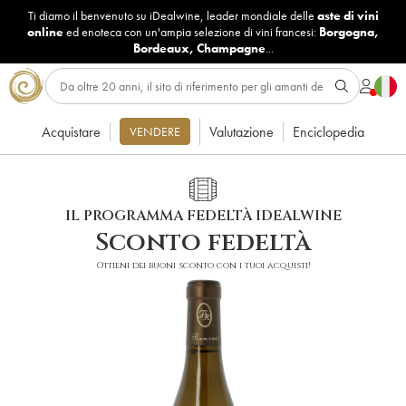
Ti diamo il benvenuto su iDealwine, leader mondiale delle
aste di vini
online
ed enoteca con un'ampia selezione di vini francesi:
Borgogna
,
Bordeaux
,
Champagne
...
Acquistare
Valutazione
Enciclopedia
VENDERE
IL PROGRAMMA FEDELTÀ IDEALWINE
Sconto fedeltà
Ottieni dei buoni sconto con i tuoi acquisti!