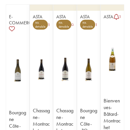
E-
ASTA
ASTA
ASTA
ASTA
1
COMMERCE
IVA
IVA
IVA
1
1
detraibile
detraibile
detraibile
Bienven
ues-
Chassag
Chassag
Bourgog
Bourgog
Bâtard-
ne-
ne-
ne
ne
Montrac
Montrac
Montrac
Côte-
Côte-
het