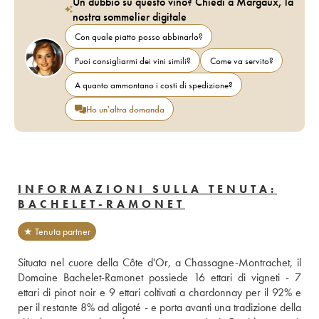
Un dubbio su questo vino? Chiedi a Margaux, la
nostra sommelier digitale
Con quale piatto posso abbinarlo?
Puoi consigliarmi dei vini simili?
Come va servito?
A quanto ammontano i costi di spedizione?
Ho un'altra domanda
INFORMAZIONI SULLA TENUTA:
BACHELET-RAMONET
★ Tenuta partner
Situata nel cuore della Côte d'Or, a Chassagne-Montrachet, il 
Domaine Bachelet-Ramonet possiede 16 ettari di vigneti - 7 
ettari di pinot noir e 9 ettari coltivati a chardonnay per il 92% e 
per il restante 8% ad aligoté - e porta avanti una tradizione della 