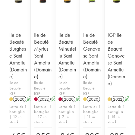
Ile de
Ile de
Ile de
Ile de
IGP Ile
Beauté
Beauté
Beauté
Beauté
de
Burghes
Myrtus
Minustel
Genove
Beauté
e Sant
Sant
lu Sant
se Sant
Genove
Armettu
Armettu
Armettu
Armettu
se Sant
(Domain
(Domain
(Domain
(Domain
Armettu
e)
e)
e)
e)
(Domain
Ile de
Ile de
Ile de
Ile de
e)
Beauté
Beauté
Beauté
Beauté
IGP
IGP
IGP
IGP
2020
A
2022
A
2020
A
2020
2022
A
Lotto di 1
Lotto di 1
Lotto di 1
Lotto di 1
Lotto di 1
bottiglia
bottiglia
bottiglia
bottiglia
bottiglia
| 12 in
| 17 in
| 7 in
| 11 in
| 15 in
stock
stock
stock
stock
stock