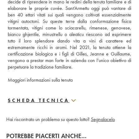
decide di riprendere in mano le redini della tenuta familiare e di 
elaborare le proprie cuvée. Sant’Armettu oggi può vantare di 
ben 40 ettari vitati sui quali vengono coltivati essenzialmente 
vitigni autoctoni. Su queste terre dalla conformazione fisica 
tormentata, vitigni come lo sciacarellu, rimenese, genovese, 
biancu ghjentile, minustrellu o aleaticu riescono ad esprimere 
tutto il loro splendore dando vita a vini di carattere ed 
estremamente ricchi in aromi. Nel 2021, la tenuta ottiene la 
certificazione biologica e i figli di Gilles, Jeanne e Guillaume, 
vengono a prestar man forte in azienda con l’unico obiettivo di 
perpetuare la tradizione familiare.
Maggiori informazioni sulla tenuta
SCHEDA TECNICA
Hai riscontrato un problema su questo lotto?
Segnalacelo
POTREBBE PIACERTI ANCHE…