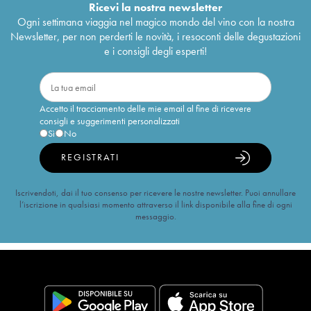
Ricevi la nostra newsletter
Ogni settimana viaggia nel magico mondo del vino con la nostra
Newsletter, per non perderti le novità, i resoconti delle degustazioni
e i consigli degli esperti!
Accetto il tracciamento delle mie email al fine di ricevere
consigli e suggerimenti personalizzati
Sì
No
REGISTRATI
Iscrivendoti, dai il tuo consenso per ricevere le nostre newsletter. Puoi annullare
l’iscrizione in qualsiasi momento attraverso il link disponibile alla fine di ogni
messaggio.