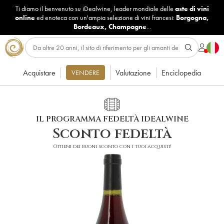
Ti diamo il benvenuto su iDealwine, leader mondiale delle
aste di vini
online
ed enoteca con un'ampia selezione di vini francesi:
Borgogna
,
Bordeaux
,
Champagne
...
Acquistare
Valutazione
Enciclopedia
VENDERE
IL PROGRAMMA FEDELTÀ IDEALWINE
Sconto fedeltà
Ottieni dei buoni sconto con i tuoi acquisti!