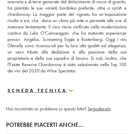
arenaria e di terre generate dal disfacimento di rocce di granito, 
ha piantato le sue varietà bordolesi preferite, oltre a syrah e 
chardonnay. La maggior parte del vigneto ha un’esposizione 
rivolta a est, che  dona un clima più mite e permette alle uve di 
maturare lentamente. Il vino viene vinificato nella modernissima 
cantina da Luke O'Cuinneagain, che ha maturato esperienze 
presso  Angélus, Screaming Eagle e Rustenberg. Oggi i vini 
Glenelly sono riconosciuti per la loro alta qualità ed eleganza, 
un vero tributo alla dedizione e alla passione della sua 
proprietaria e della sua squadra di lavoro. Si noti, inoltre, che 
l'Estate Reserve Chardonnay è stato selezionato nella Top 100 
dei vini del 2020 da Wine Spectator.
SCHEDA TECNICA
Hai riscontrato un problema su questo lotto?
Segnalacelo
POTREBBE PIACERTI ANCHE…