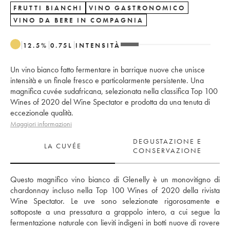
FRUTTI BIANCHI
VINO GASTRONOMICO
VINO DA BERE IN COMPAGNIA
12.5
%
0.75
L
INTENSITÀ
Un vino bianco fatto fermentare in barrique nuove che unisce
intensità e un finale fresco e particolarmente persistente. Una
magnifica cuvée sudafricana, selezionata nella classifica Top 100
Wines of 2020 del Wine Spectator e prodotta da una tenuta di
eccezionale qualità.
Maggiori informazioni
DEGUSTAZIONE E
LA CUVÉE
CONSERVAZIONE
Questo magnifico vino bianco di Glenelly è un monovitigno di 
chardonnay incluso nella Top 100 Wines of 2020 della rivista 
Wine Spectator. Le uve sono selezionate rigorosamente e 
sottoposte a una pressatura a grappolo intero, a cui segue la 
fermentazione naturale con lieviti indigeni in botti nuove di rovere 