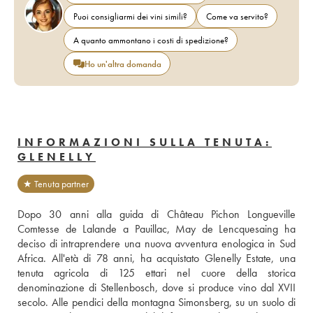
Puoi consigliarmi dei vini simili?
Come va servito?
A quanto ammontano i costi di spedizione?
Ho un'altra domanda
INFORMAZIONI SULLA TENUTA:
GLENELLY
★ Tenuta partner
Dopo 30 anni alla guida di Château Pichon Longueville 
Comtesse de Lalande a Pauillac, May de Lencquesaing ha 
deciso di intraprendere una nuova avventura enologica in Sud 
Africa. All'età di 78 anni, ha acquistato Glenelly Estate, una 
tenuta agricola di 125 ettari nel cuore della storica 
denominazione di Stellenbosch, dove si produce vino dal XVII 
secolo. Alle pendici della montagna Simonsberg, su un suolo di 