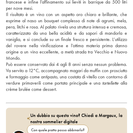
francese e infine l’affinamento sui lieviti in barrique da 500 litri 
per nove mesi. 
Il risultato è un vino con un aspetto oro chiaro e brillante, che 
esprime al naso un bouquet complesso di note di agrumi, mela, 
pera, litchi e rosa. Al palato rivela una struttura intensa e cremosa, 
caratterizzata da una bella acidità e da sapori di mandorla e 
vaniglia, e si conclude su un finale fresco e persistente. L’utilizzo 
del rovere nella vinificazione e l’ottima materia prima danno 
origine a un vino eccellente, a metà strada tra Vecchio e Nuovo 
Mondo.
Può essere conservato dai 4 agli 8 anni senza nessun problema. 
Va servito a 12°C, accompagnato magari da muffin con prosciutto 
e formaggio come antipasto, una costata di vitello con contorno di 
verdure primaverili come portata principale e una 
tartellette
 alla 
crème brulée come dessert.
Un dubbio su questo vino? Chiedi a Margaux, la
nostra sommelier digitale
Con quale piatto posso abbinarlo?