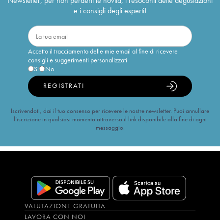
Newsletter, per non perderti le novità, i resoconti delle degustazioni
e i consigli degli esperti!
Accetto il tracciamento delle mie email al fine di ricevere
consigli e suggerimenti personalizzati
Sì
No
REGISTRATI
Iscrivendoti, dai il tuo consenso per ricevere le nostre newsletter. Puoi annullare
l’iscrizione in qualsiasi momento attraverso il link disponibile alla fine di ogni
messaggio.
VALUTAZIONE GRATUITA
LAVORA CON NOI