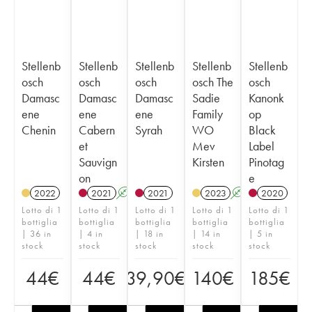
Stellenb
Stellenb
Stellenb
Stellenb
Stellenb
osch
osch
osch
osch The
osch
Damasc
Damasc
Damasc
Sadie
Kanonk
ene
ene
ene
Family
op
Chenin
Cabern
Syrah
WO
Black
et
Mev
Label
Sauvign
Kirsten
Pinotag
on
e
2022
2021
A
2021
2023
A
2020
Lotto di 1
Lotto di 1
Lotto di 1
Lotto di 1
Lotto di 1
bottiglia
bottiglia
bottiglia
bottiglia
bottiglia
| 36 in
| 4 in
| 18 in
| 14 in
| 5 in
stock
stock
stock
stock
stock
44
€
44
€
39,90
€
140
€
185
€