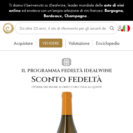
Ti diamo il benvenuto su iDealwine, leader mondiale delle
aste di vini
online
ed enoteca con un'ampia selezione di vini francesi:
Borgogna
,
Bordeaux
,
Champagne
...
Acquistare
Valutazione
Enciclopedia
VENDERE
IL PROGRAMMA FEDELTÀ IDEALWINE
Sconto fedeltà
Ottieni dei buoni sconto con i tuoi acquisti!