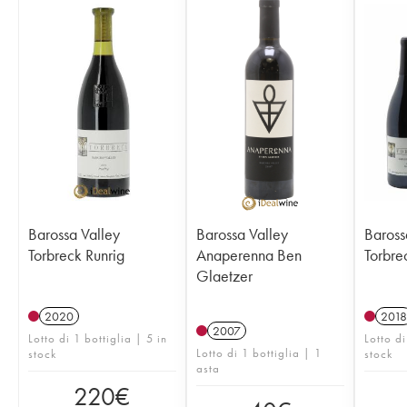
Barossa Valley
Barossa Valley
Baross
Torbreck Runrig
Anaperenna Ben
Torbre
Glaetzer
2020
2018
2007
Lotto di 1 bottiglia | 5 in
Lotto d
Lotto di 1 bottiglia | 1
stock
stock
asta
220
€