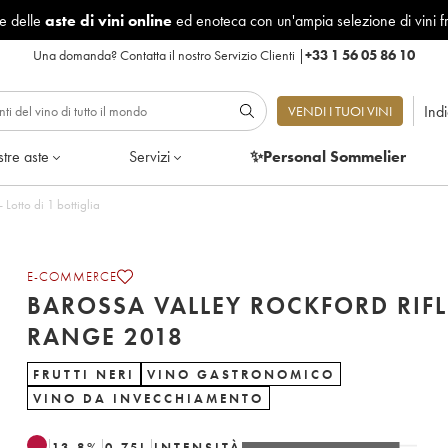
le delle
aste di vini online
ed enoteca con un'ampia selezione di vini f
Una domanda?
Contatta il nostro Servizio Clienti
|
+33 1 56 05 86 10
Ind
VENDI I TUOI VINI
tre aste
Servizi
✨Personal Sommelier
 Rockford Rifle Range 2018 - Lotto di 1 bottiglia
E-COMMERCE
BAROSSA VALLEY ROCKFORD RIFL
RANGE 2018
FRUTTI NERI
VINO GASTRONOMICO
VINO DA INVECCHIAMENTO
13.8
%
0.75
L
INTENSITÀ