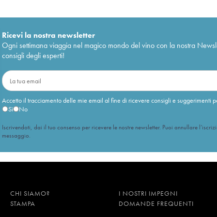
Ricevi la nostra newsletter
Ogni settimana viaggia nel magico mondo del vino con la nostra Newslette
consigli degli esperti!
Accetto il tracciamento delle mie email al fine di ricevere consigli e suggerimenti p
Sì
No
Iscrivendoti, dai il tuo consenso per ricevere le nostre newsletter. Puoi annullare l’iscriz
messaggio.
CHI SIAMO?
I NOSTRI IMPEGNI
STAMPA
DOMANDE FREQUENTI