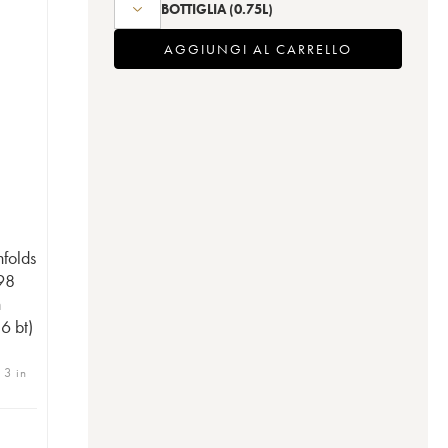
BOTTIGLIA
(0.75L)
AGGIUNGI AL CARRELLO
nfolds
98
n
 6 bt)
 3 in