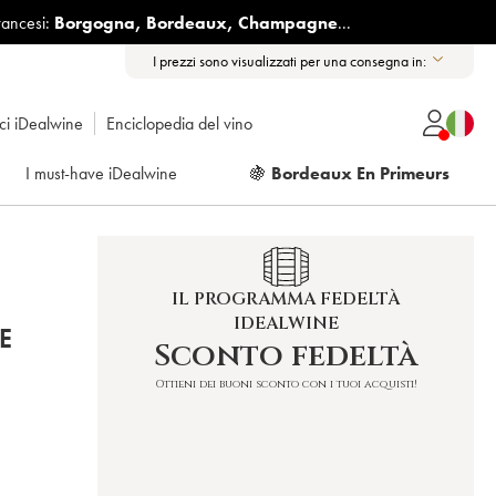
rancesi:
Borgogna
,
Bordeaux
,
Champagne
...
I prezzi sono visualizzati per una consegna in:
ici iDealwine
Enciclopedia del vino
I must-have iDealwine
🍇
Bordeaux En Primeurs
IL PROGRAMMA FEDELTÀ
IDEALWINE
E
Sconto fedeltà
Ottieni dei buoni sconto con i tuoi acquisti!