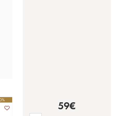
10%
59
€