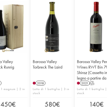
a Valley
Barossa Valley
Barossa Valley Pe
ck Runrig
Torbreck The Laird
Wines RWT Bin 7
Shiraz (Cassetta i
legno a partire da
2018
2021
T
i 1 magnum | 2 in
Lotto di 1 bottiglia | 3 in
Lotto di 1 bottiglia |
stock
stock
450
€
580
€
140
€