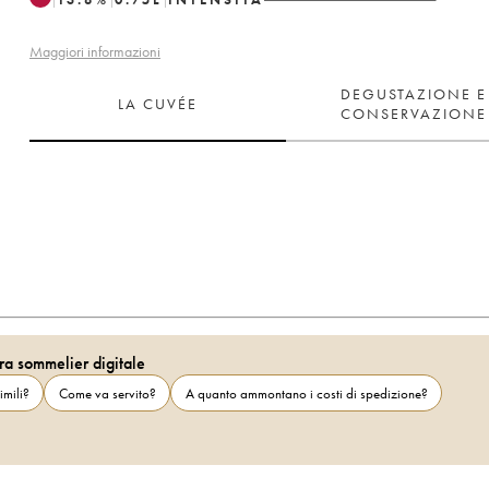
Maggiori informazioni
DEGUSTAZIONE E
LA CUVÉE
CONSERVAZIONE
ra sommelier digitale
imili?
Come va servito?
A quanto ammontano i costi di spedizione?