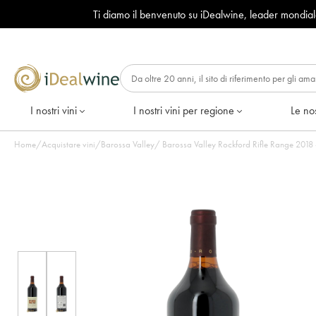
Ti diamo il benvenuto su iDealwine, leader mondia
I nostri vini
I nostri vini per regione
Le nos
Home
/
Acquistare vini
/
Barossa Valley
/
Barossa Valley