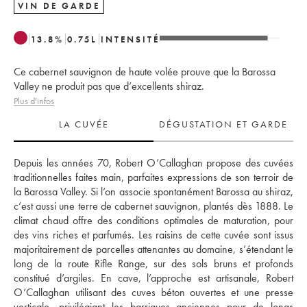
VIN DE GARDE
13.8
%
0.75
L
INTENSITÉ
Ce cabernet sauvignon de haute volée prouve que la Barossa
Valley ne produit pas que d’excellents shiraz.
Plus d'infos
LA CUVÉE
DÉGUSTATION ET GARDE
Depuis les années 70, Robert O’Callaghan propose des cuvées 
traditionnelles faites main, parfaites expressions de son terroir de 
la Barossa Valley. Si l’on associe spontanément Barossa au shiraz, 
c’est aussi une terre de cabernet sauvignon, plantés dès 1888. Le 
climat chaud offre des conditions optimales de maturation, pour 
des vins riches et parfumés. Les raisins de cette cuvée sont issus 
majoritairement de parcelles attenantes au domaine, s’étendant le 
long de la route Rifle Range, sur des sols bruns et profonds 
constitué d’argiles. En cave, l’approche est artisanale, Robert 
O’Callaghan utilisant des cuves béton ouvertes et une presse 
verticale, privilégiant les barriques anciennes pour de longs 