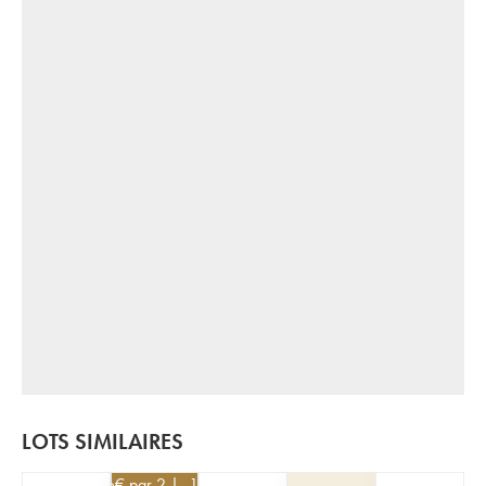
LOTS SIMILAIRES
126
€
par 2 | -10%