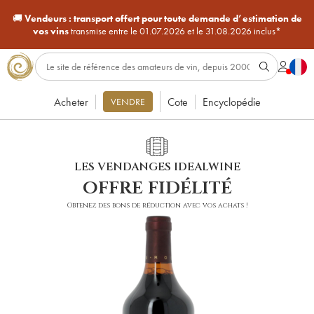
🚚
Vendeurs :
transport offert pour toute demande d’estimation de
vos vins
transmise entre le 01.07.2026 et le 31.08.2026 inclus*
Acheter
Cote
Encyclopédie
VENDRE
LES VENDANGES IDEALWINE
offre fidélité
Obtenez des bons de réduction avec vos achats !