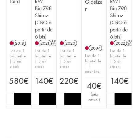
Laird
RWT
RWT
Glaetze
Bin 798
Bin 798
r
Shiraz
Shiraz
(CBO à
(CBO à
partir de
partir de
6 bts)
6 bts)
2018
2021
T
2020
2022
T
2007
Lot de 1
Lot de 1
Lot de 1
Lot de 1
Lot de 1
bouteille
bouteille
bouteille
bouteille
bouteille
| 3 en
| 3 en
| 5 en
| 5 en
| 1
stock
stock
stock
stock
enchère
580
€
140
€
220
€
140
€
40
€
(
prix
actuel
)